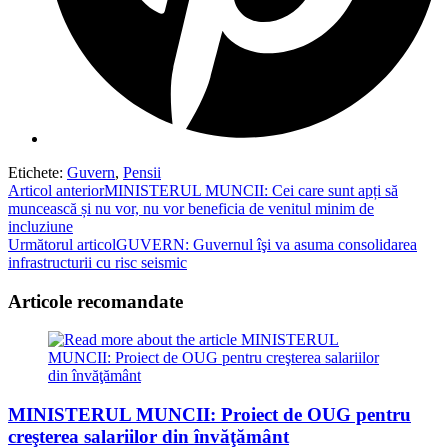
Etichete
:
Guvern
,
Pensii
Read
Articol anterior
MINISTERUL MUNCII: Cei care sunt apți să
muncească și nu vor, nu vor beneficia de venitul minim de
more
incluziune
articles
Următorul articol
GUVERN: Guvernul îşi va asuma consolidarea
infrastructurii cu risc seismic
Articole recomandate
MINISTERUL MUNCII: Proiect de OUG pentru
creşterea salariilor din învăţământ