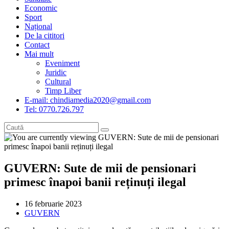
Economic
Sport
Național
De la cititori
Contact
Mai mult
Eveniment
Juridic
Cultural
Timp Liber
E-mail: chindiamedia2020@gmail.com
Tel: 0770.726.797
GUVERN: Sute de mii de pensionari
primesc înapoi banii reținuți ilegal
Post
16 februarie 2023
published:
Post
GUVERN
category: