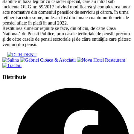
stabilite în baza legilor cu caracter special, care au intrat sub
incidenţa OUG nr. 59/2017 privind modificarea şi completarea unor
acte normative din domeniul pensiilor de serviciu şi cărora, în urma
reţinerii acestor sume, nu le-au fost diminuate cuantumurile nete ale
pensiei aflate în plată în anul 2022.
Restituirea sumelor reţinute se face, din oficiu, de către Casa
Naţională de Pensii Publice, prin casele teritoriale de pensii, precum
şi de către casele de pensii sectoriale şi de către entităţile care plătesc
venituri din pensii.
Share
Distribuie
this
Opens
content
in
a
new
window