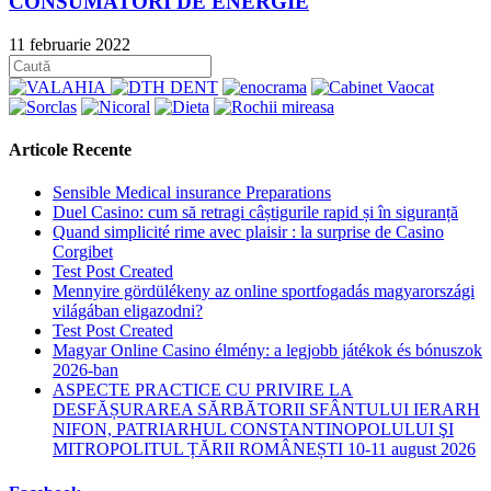
CONSUMATORI DE ENERGIE
11 februarie 2022
Articole Recente
Sensible Medical insurance Preparations
Duel Casino: cum să retragi câștigurile rapid și în siguranță
Quand simplicité rime avec plaisir : la surprise de Casino
Corgibet
Test Post Created
Mennyire gördülékeny az online sportfogadás magyarországi
világában eligazodni?
Test Post Created
Magyar Online Casino élmény: a legjobb játékok és bónuszok
2026-ban
ASPECTE PRACTICE CU PRIVIRE LA
DESFĂȘURAREA SĂRBĂTORII SFÂNTULUI IERARH
NIFON, PATRIARHUL CONSTANTINOPOLULUI ŞI
MITROPOLITUL ȚĂRII ROMÂNEȘTI 10-11 august 2026