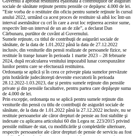
Guvernul a aprobat restituirea eșalonată a contribuţiilor de asigurări
sociale de sănătate reţinute pentru pensiile ce depăşesc 4.000 de lei.
”Este vorba de o restituire din oficiu pentru sumele reţinute în cursul
anului 2022, urmând ca acest proces de restituire să aibă loc într-un
interval asemănător cu cel în care a avut loc reţinerea acestor sume,
respectiv într-un interval de un an de zile”, a declarat Dan
Cărbunaru, purtător de cuvânt al Guvernului.
Sumele reţinute, cu titlul de contribuţii de asigurări sociale de
sănătate, de la data de 1.01.2022 până la data de 27.12.2022
inclusiv, din veniturile din pensii realizate de persoanele fizice, se
restituie în tranşe lunare în perioada 1 martie 2023 – 28 februarie
2024, după recalcularea venitului impozabil lunar corespunzător
lunilor pentru care se efectuează restituirea.
Ordonanța se aplică și în ceea ce priveşte plata sumelor prevăzute
prin hotărârile judecătoreşti devenite executorii în perioada
28.12.2022-1.03.2023, dar și pentru sumele reţinute din pensiile
private şi din pensiile facultative, pentru partea care depăşeşte suma
de 4.000 de lei.
Prin excepţie, ordonanţa nu se aplică pentru sumele reţinute din
veniturile din pensii cu titlu de contribuţii de asigurări sociale de
sănătate, de la data de 1.01.2022 până la 27.12.2022 inclusiv, nu se
restituie persoanelor ale căror drepturi de pensie au fost stabilite şi
indexate cu aplicarea articolului 60 din Legea nr. 223/2015 privind
pensiile militare de stat, cu modificările şi completările ulterioare,
respectiv persoanelor ale căror drepturi de pensie de serviciu au fost