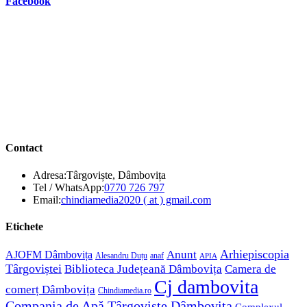
Facebook
Contact
Adresa:
Târgoviște, Dâmbovița
Opens
Tel / WhatsApp:
0770 726 797
in
Opens
Email:
chindiamedia2020 ( at ) gmail.com
your
in
application
your
Etichete
application
Anunt
Arhiepiscopia
AJOFM Dâmbovița
Alesandru Duțu
anaf
APIA
Târgoviștei
Biblioteca Județeană Dâmbovița
Camera de
Cj dambovita
comerț Dâmbovița
Chindiamedia.ro
Compania de Apă Târgoviște Dâmbovița