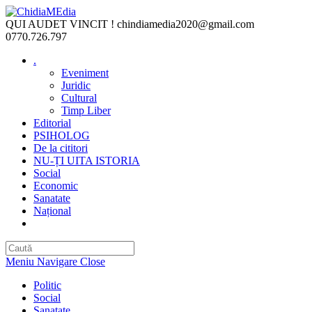
Skip
to
QUI AUDET VINCIT !
chindiamedia2020@gmail.com
content
0770.726.797
.
Eveniment
Juridic
Cultural
Timp Liber
Editorial
PSIHOLOG
De la cititori
NU-ȚI UITA ISTORIA
Social
Economic
Sanatate
Național
Toggle
website
search
Meniu Navigare
Close
Politic
Social
Sanatate