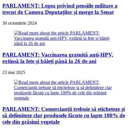
PARLAMENT: Legea privind pensiile militare a
trecut de Camera Deputaților și merge la Senat
30 octombrie 2024
PARLAMENT: Vaccinarea gratuită anti-HPV,
extinsă la fete și băieți până la 26 de ani
23 mai 2025
PARLAMENT: Comercianții trebuie să eticheteze şi
să delimiteze clar produsele făcute cu lapte 100% de
cele din grăsimi vegetale