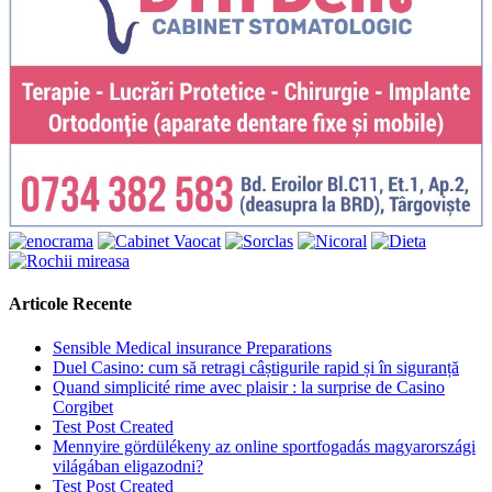
Articole Recente
Sensible Medical insurance Preparations
Duel Casino: cum să retragi câștigurile rapid și în siguranță
Quand simplicité rime avec plaisir : la surprise de Casino
Corgibet
Test Post Created
Mennyire gördülékeny az online sportfogadás magyarországi
világában eligazodni?
Test Post Created