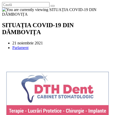
SITUAȚIA COVID-19 DIN
DÂMBOVIȚA
Post
21 noiembrie 2021
published:
Post
Parlament
category: