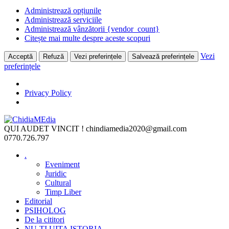
Administrează opțiunile
Administrează serviciile
Administrează vânzătorii {vendor_count}
Citește mai multe despre aceste scopuri
Vezi
Acceptă
Refuză
Vezi preferințele
Salvează preferințele
preferințele
Privacy Policy
Skip
to
QUI AUDET VINCIT !
chindiamedia2020@gmail.com
content
0770.726.797
.
Eveniment
Juridic
Cultural
Timp Liber
Editorial
PSIHOLOG
De la cititori
NU-ȚI UITA ISTORIA