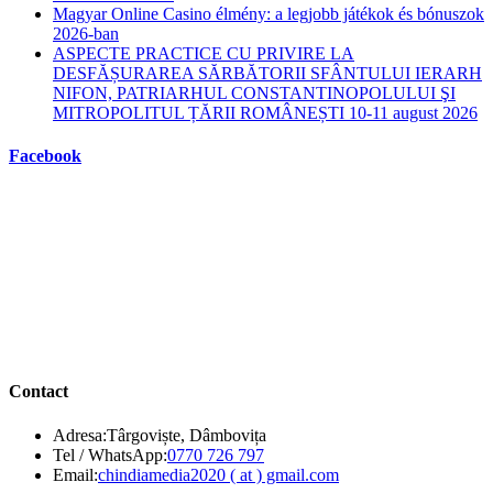
Magyar Online Casino élmény: a legjobb játékok és bónuszok
2026-ban
ASPECTE PRACTICE CU PRIVIRE LA
DESFĂȘURAREA SĂRBĂTORII SFÂNTULUI IERARH
NIFON, PATRIARHUL CONSTANTINOPOLULUI ŞI
MITROPOLITUL ȚĂRII ROMÂNEȘTI 10-11 august 2026
Facebook
Contact
Adresa:
Târgoviște, Dâmbovița
Opens
Tel / WhatsApp:
0770 726 797
in
Opens
Email:
chindiamedia2020 ( at ) gmail.com