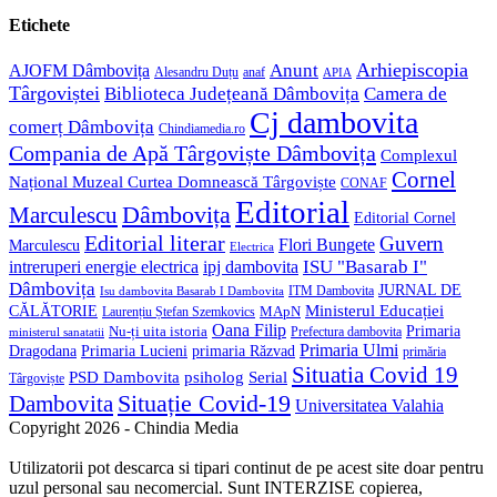
your
in
application
your
Etichete
application
Anunt
Arhiepiscopia
AJOFM Dâmbovița
Alesandru Duțu
anaf
APIA
Târgoviștei
Biblioteca Județeană Dâmbovița
Camera de
Cj dambovita
comerț Dâmbovița
Chindiamedia.ro
Compania de Apă Târgoviște Dâmbovița
Complexul
Cornel
Național Muzeal Curtea Domnească Târgoviște
CONAF
Editorial
Dâmbovița
Marculescu
Editorial Cornel
Editorial literar
Guvern
Flori Bungete
Marculescu
Electrica
ISU "Basarab I"
intreruperi energie electrica
ipj dambovita
Dâmbovița
JURNAL DE
ITM Dambovita
Isu dambovita Basarab I Dambovita
Ministerul Educației
CĂLĂTORIE
MApN
Laurențiu Ștefan Szemkovics
Oana Filip
Primaria
Nu-ți uita istoria
ministerul sanatatii
Prefectura dambovita
Primaria Ulmi
Primaria Lucieni
primaria Răzvad
Dragodana
primăria
Situatia Covid 19
psiholog
PSD Dambovita
Serial
Târgoviște
Situație Covid-19
Dambovita
Universitatea Valahia
Copyright 2026 - Chindia Media
Utilizatorii pot descarca si tipari continut de pe acest site doar pentru
uzul personal sau necomercial. Sunt INTERZISE copierea,