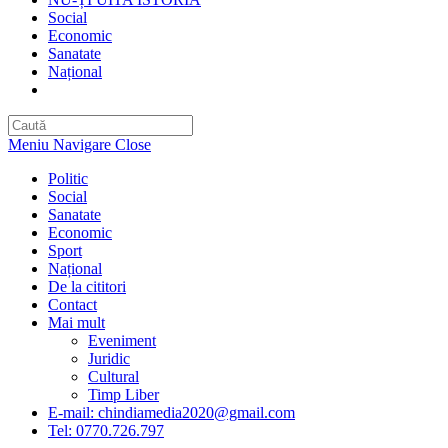
Social
Economic
Sanatate
Național
Toggle
website
search
Meniu Navigare
Close
Politic
Social
Sanatate
Economic
Sport
Național
De la cititori
Contact
Mai mult
Eveniment
Juridic
Cultural
Timp Liber
E-mail: chindiamedia2020@gmail.com
Tel: 0770.726.797