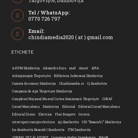
Târgoviște, Dâmbovița
Tel / WhatsApp:
0770 726 797
Opens
Email:
in
chindiamedia2020 ( at ) gmail.com
Opens
your
in
application
your
ETICHETE
applicatio
AJOFM Dâmbovița
Alesandru Duțu
anaf
Anunt
APIA
Arhiepiscopia Târgoviștei
Biblioteca Județeană Dâmbovița
Camera de comerț Dâmbovița
Chindiamedia.ro
Cj dambovita
Compania de Apă Târgoviște Dâmbovița
Complexul Național Muzeal Curtea Domnească Târgoviște
CONAF
Cornel Marculescu
Dâmbovița
Editorial
Editorial Cornel Marculescu
Editorial literar
Electrica
Flori Bungete
Guvern
intreruperi energie electrica
ipj dambovita
ISU "Basarab I" Dâmbovița
Isu dambovita Basarab I Dambovita
ITM Dambovita
JURNAL DE CĂLĂTORIE
Laurențiu Ștefan Szemkovics
MApN