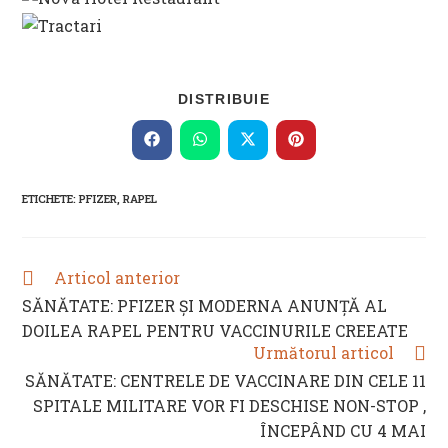
SHARE
DISTRIBUIE
THIS
CONTENT
Opens
Opens
Opens
Opens
in
in
in
in
a
a
a
a
new
new
new
new
ETICHETE
:
PFIZER
,
RAPEL
window
window
window
window
Articol anterior
READ
MORE
SĂNĂTATE: PFIZER ȘI MODERNA ANUNȚĂ AL
ARTICLES
DOILEA RAPEL PENTRU VACCINURILE CREEATE
Următorul articol
SĂNĂTATE: CENTRELE DE VACCINARE DIN CELE 11
SPITALE MILITARE VOR FI DESCHISE NON-STOP ,
ÎNCEPÂND CU 4 MAI