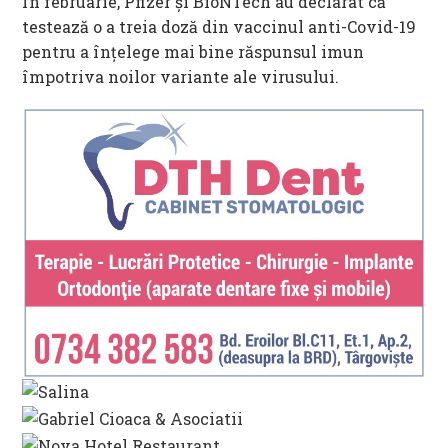
În februarie, Pfizer şi BioNTech au declarat că
testează o a treia doză din vaccinul anti-Covid-19
pentru a înţelege mai bine răspunsul imun
împotriva noilor variante ale virusului.