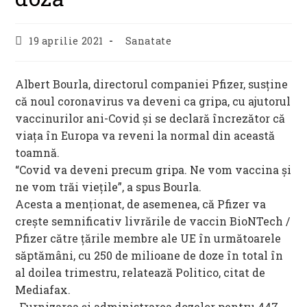
Post
Post
19 aprilie 2021
Sanatate
published:
category:
Albert Bourla, directorul companiei Pfizer, susține
că noul coronavirus va deveni ca gripa, cu ajutorul
vaccinurilor ani-Covid și se declară încrezător că
viaţa în Europa va reveni la normal din această
toamnă.
“Covid va deveni precum gripa. Ne vom vaccina şi
ne vom trăi vieţile”, a spus Bourla.
Acesta a menţionat, de asemenea, că Pfizer va
creşte semnificativ livrările de vaccin BioNTech /
Pfizer către ţările membre ale UE în următoarele
săptămâni, cu 250 de milioane de doze în total în
al doilea trimestru, relatează Politico, citat de
Mediafax.
„Furnizarea şi administrarea dozelor pentru 447