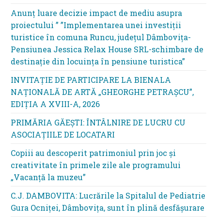
Anunț luare decizie impact de mediu asupra
proiectului ” ”Implementarea unei investiții
turistice în comuna Runcu, județul Dâmbovița-
Pensiunea Jessica Relax House SRL-schimbare de
destinație din locuința în pensiune turistica”
INVITAȚIE DE PARTICIPARE LA BIENALA
NAȚIONALĂ DE ARTĂ „GHEORGHE PETRAȘCU”,
EDIŢIA A XVIII-A, 2026
PRIMĂRIA GĂEȘTI: ÎNTÂLNIRE DE LUCRU CU
ASOCIAȚIILE DE LOCATARI
Copiii au descoperit patrimoniul prin joc și
creativitate în primele zile ale programului
„Vacanță la muzeu”
C.J. DAMBOVITA: Lucrările la Spitalul de Pediatrie
Gura Ocniței, Dâmbovița, sunt în plină desfășurare