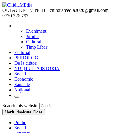
Skip
to
QUI AUDET VINCIT !
chindiamedia2020@gmail.com
content
0770.726.797
.
Eveniment
Juridic
Cultural
Timp Liber
Editorial
PSIHOLOG
De la cititori
NU-ȚI UITA ISTORIA
Social
Economic
Sanatate
Național
Toggle
website
Press
Search this website
search
Escape
Meniu Navigare
Close
to
close
Politic
the
Social
search