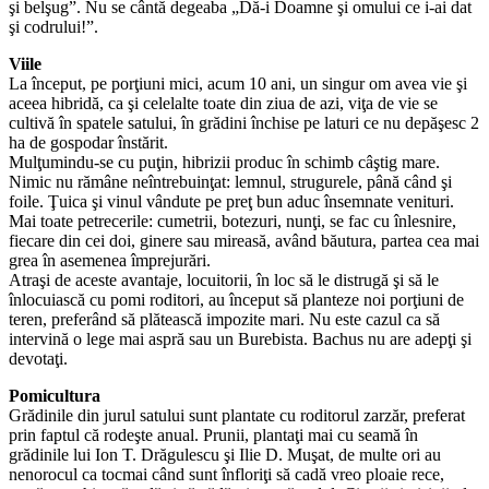
şi belşug”. Nu se cântă degeaba „Dă-i Doamne şi omului ce i-ai dat
şi codrului!”.
Viile
La început, pe porţiuni mici, acum 10 ani, un singur om avea vie şi
aceea hibridă, ca şi celelalte toate din ziua de azi, viţa de vie se
cultivă în spatele satului, în grădini închise pe laturi ce nu depăşesc 2
ha de gospodar înstărit.
Mulţumindu-se cu puţin, hibrizii produc în schimb câştig mare.
Nimic nu rămâne neîntrebuinţat: lemnul, strugurele, până când şi
foile. Ţuica şi vinul vândute pe preţ bun aduc însemnate venituri.
Mai toate petrecerile: cumetrii, botezuri, nunţi, se fac cu înlesnire,
fiecare din cei doi, ginere sau mireasă, având băutura, partea cea mai
grea în asemenea împrejurări.
Atraşi de aceste avantaje, locuitorii, în loc să le distrugă şi să le
înlocuiască cu pomi roditori, au început să planteze noi porţiuni de
teren, preferând să plătească impozite mari. Nu este cazul ca să
intervină o lege mai aspră sau un Burebista. Bachus nu are adepţi şi
devotaţi.
Pomicultura
Grădinile din jurul satului sunt plantate cu roditorul zarzăr, preferat
prin faptul că rodeşte anual. Prunii, plantaţi mai cu seamă în
grădinile lui Ion T. Drăgulescu şi Ilie D. Muşat, de multe ori au
nenorocul ca tocmai când sunt înfloriţi să cadă vreo ploaie rece,