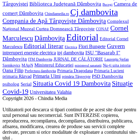
Târgoviștei
Biblioteca Județeană Dâmbovița
Camera de
Bucegi
Cj dambovita
comerț Dâmbovița
Chindiamedia.ro
Compania de Apă Târgoviște Dâmbovița
Complexul
Cornel
Național Muzeal Curtea Domnească Târgoviște
CONAF
Editorial
Dâmbovița
Marculescu
Editorial Cornel
Editorial literar
Guvern
Flori Bungete
Marculescu
Electrica
ISU "Basarab I"
intreruperi energie electrica
ipj dambovita
Dâmbovița
JURNAL DE CĂLĂTORIE
Laurențiu Ștefan
ITM Dambovita
Ministerul Educației
MApN
Szemkovics
Nu-ți uita istoria
ministerul sanatatii
Oana Filip
Primaria Lucieni
Primaria Dragodana
Prefectura dambovita
Primaria Ulmi
primaria Răzvad
PSD Dambovita
primăria Târgoviște
Situație
Situatia Covid 19 Dambovita
psiholog
Serial
Covid-19
Universitatea Valahia
Copyright 2026 - Chindia Media
Utilizatorii pot descarca si tipari continut de pe acest site doar pentru
uzul personal sau necomercial. Sunt INTERZISE copierea,
reproducerea, recompilarea, decompilarea, distribuirea, publicarea,
afisarea, modificarea, crearea de produse sau servicii complete
derivate, precum si orice modalitate de exploatare a continutului site-
ului .