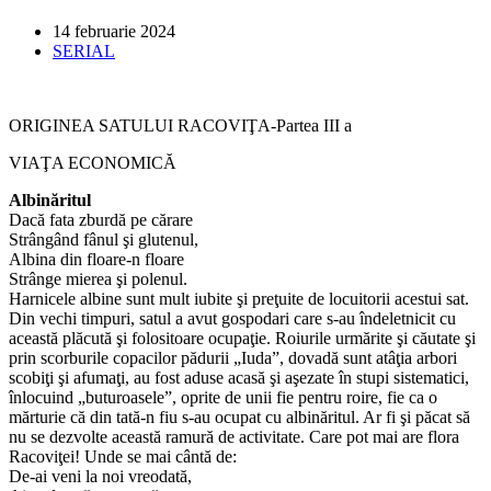
Post
14 februarie 2024
published:
Post
SERIAL
category:
ORIGINEA SATULUI RACOVIŢA-Partea III a
VIAŢA ECONOMICĂ
Albinăritul
Dacă fata zburdă pe cărare
Strângând fânul şi glutenul,
Albina din floare-n floare
Strânge mierea şi polenul.
Harnicele albine sunt mult iubite şi preţuite de locuitorii acestui sat.
Din vechi timpuri, satul a avut gospodari care s-au îndeletnicit cu
această plăcută şi folositoare ocupaţie. Roiurile urmărite şi căutate şi
prin scorburile copacilor pădurii „Iuda”, dovadă sunt atâţia arbori
scobiţi şi afumaţi, au fost aduse acasă şi aşezate în stupi sistematici,
înlocuind „buturoasele”, oprite de unii fie pentru roire, fie ca o
mărturie că din tată-n fiu s-au ocupat cu albinăritul. Ar fi şi păcat să
nu se dezvolte această ramură de activitate. Care pot mai are flora
Racoviţei! Unde se mai cântă de:
De-ai veni la noi vreodată,