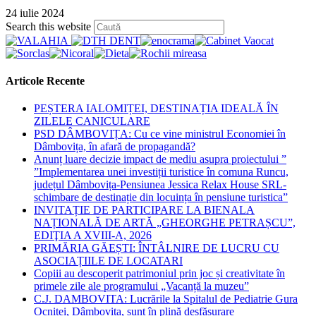
24 iulie 2024
Press
Search this website
Escape
to
close
the
Articole Recente
search
panel.
PEȘTERA IALOMIȚEI, DESTINAȚIA IDEALĂ ÎN
ZILELE CANICULARE
PSD DÂMBOVIȚA: Cu ce vine ministrul Economiei în
Dâmbovița, în afară de propagandă?
Anunț luare decizie impact de mediu asupra proiectului ”
”Implementarea unei investiții turistice în comuna Runcu,
județul Dâmbovița-Pensiunea Jessica Relax House SRL-
schimbare de destinație din locuința în pensiune turistica”
INVITAȚIE DE PARTICIPARE LA BIENALA
NAȚIONALĂ DE ARTĂ „GHEORGHE PETRAȘCU”,
EDIŢIA A XVIII-A, 2026
PRIMĂRIA GĂEȘTI: ÎNTÂLNIRE DE LUCRU CU
ASOCIAȚIILE DE LOCATARI
Copiii au descoperit patrimoniul prin joc și creativitate în
primele zile ale programului „Vacanță la muzeu”
C.J. DAMBOVITA: Lucrările la Spitalul de Pediatrie Gura
Ocniței, Dâmbovița, sunt în plină desfășurare