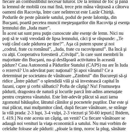
fiecare an combustibilul necesar tuturor. De la lemnul de foc şi până
la lemnul de mobilă cea mai fină, trece prin mâna vânjoasă a câtorva
oameni din Racoviţa, între care neîntrecut este Lazăr Chiriţă.
Podurile de peste pâraiele satului, podul de peste Ialomiţa, din
Bucşani, poartă pecetea muncii meşteşugarilor din Racoviţa şi esenţa
lemnului din „Iuda mare”.
În acest sat sunt prea puţin cunoscute alte esenţe de lemn. Nici nu
poţi să te vaiţi vreodată de lipsa lemnului, căci ţi se răspunde: „Te
vaiţi când cade pădurea pe tine?”. Aşa că putem spune şi noi
„codrul, frate cu românul”, „Iuda, frate cu racoviţeanul”. Ba încă şi
cu alţii. Cooperativa forestieră „Crivăţul”, în care sunt membrii în
majoritate din Bucşani, nu-şi desfăşoară activitatea în această
pădure? Casa Autonomă a Pădurilor Statului (CAPS) nu are în Iuda
o rezervă? Un adevărat parc naţional? Şi apoi vânatul? Ce a
determinat pe societatea de vânătoare „Zimbrul” din Bucureşti să-şi
ridice „Între păduri” o splendidă vilă şi să investească capital în
fazani, capre şi cerbi sălbatici? Pofta de câştig? Nu! Frumuseţea
pădurii, dragostea de natură şi locurile parcă într-adins amenajate
pentru creşterea vânatului. Este într-adevăr plăcut să auzi iarna
zgomotul bătăuşilor, lătratul câinilor şi pocnetele puştilor. Dar este şi
mai plăcut, mai mulţumitor când, după fiecare vânătoare, se strânge
la vilă prada: 2-3 lupi, 3-4 vulpi, 2-3 viezuri şi 50-60 iepuri.[ Ibidem,
f. 419.] Nu este acesta un câştig, un venit? Cu fiecare vânătoare se
adaugă noi venituri la viaţa economică a satului. Nu mai vorbim de
celelalte foloase ale pădurii: „ploaie la timp, noroc la plug, sănătate