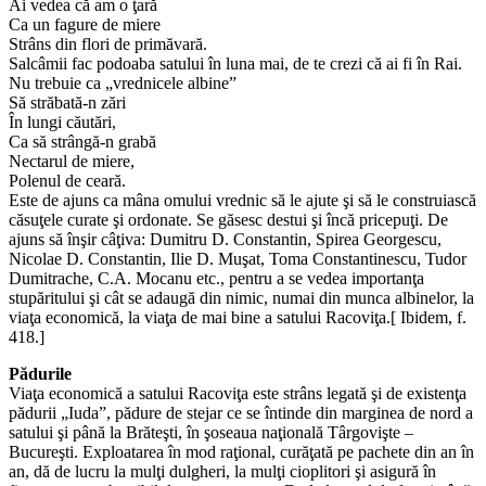
Ai vedea că am o ţară
Ca un fagure de miere
Strâns din flori de primăvară.
Salcâmii fac podoaba satului în luna mai, de te crezi că ai fi în Rai.
Nu trebuie ca „vrednicele albine”
Să străbată-n zări
În lungi căutări,
Ca să strângă-n grabă
Nectarul de miere,
Polenul de ceară.
Este de ajuns ca mâna omului vrednic să le ajute şi să le construiască
căsuţele curate şi ordonate. Se găsesc destui şi încă pricepuţi. De
ajuns să înşir câţiva: Dumitru D. Constantin, Spirea Georgescu,
Nicolae D. Constantin, Ilie D. Muşat, Toma Constantinescu, Tudor
Dumitrache, C.A. Mocanu etc., pentru a se vedea importanţa
stupăritului şi cât se adaugă din nimic, numai din munca albinelor, la
viaţa economică, la viaţa de mai bine a satului Racoviţa.[ Ibidem, f.
418.]
Pădurile
Viaţa economică a satului Racoviţa este strâns legată şi de existenţa
pădurii „Iuda”, pădure de stejar ce se întinde din marginea de nord a
satului şi până la Brăteşti, în şoseaua naţională Târgovişte –
Bucureşti. Exploatarea în mod raţional, curăţată pe pachete din an în
an, dă de lucru la mulţi dulgheri, la mulţi cioplitori şi asigură în