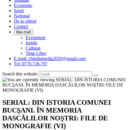
Sanatate
panel.
Economic
Sport
Național
De la cititori
Contact
Mai mult
Eveniment
Juridic
Cultural
Timp Liber
E-mail: chindiamedia2020@gmail.com
Tel: 0770.726.797
Search this website
SERIAL: DIN ISTORIA COMUNEI
BUCŞANI. ÎN MEMORIA
DASCĂLILOR NOŞTRI: FILE DE
MONOGRAFIE (VI)