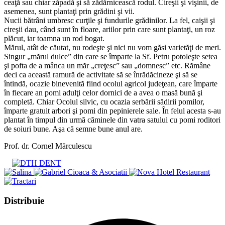
ceaţă sau chiar zăpadă şi să zădărnicească rodul. Cireşii şi vişinii, de
asemenea, sunt plantaţi prin grădini şi vii.
Nucii bătrâni umbresc curţile şi fundurile grădinilor. La fel, caişii şi
cireşii dau, când sunt în floare, ariilor prin care sunt plantaţi, un roz
plăcut, iar toamna un rod bogat.
Mărul, atât de căutat, nu rodeşte şi nici nu vom găsi varietăţi de meri.
Singur „mărul dulce” din care se împarte la Sf. Petru potoleşte setea
şi pofta de a mânca un măr „creţesc” sau „domnesc” etc. Rămâne
deci ca această ramură de activitate să se înrădăcineze şi să se
întindă, ocazie binevenită fiind ocolul agricol judeţean, care împarte
în fiecare an pomi adulţi celor dornici de a avea o masă bună şi
completă. Chiar Ocolul silvic, cu ocazia serbării sădirii pomilor,
împarte gratuit arbori şi pomi din pepinierele sale. În felul acesta s-au
plantat în timpul din urmă căminele din vatra satului cu pomi roditori
de soiuri bune. Aşa că semne bune anul are.
Prof. dr. Cornel Mărculescu
Share
Distribuie
this
Opens
content