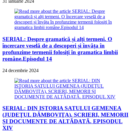
31 ianuarie 2024
SERIAL: Despre gramatică și alți termeni. O
încercare veselă de a descoperi și învăța în
profunzime termenii folosiți în gramatica limbii
române.Episodul 14
24 decembrie 2024
SERIAL: DIN ISTORIA SATULUI GEMENEA
(JUDEŢUL DÂMBOVIŢA). SCRIERI, MEMORII
ȘI DOCUMENTE DE ALTĂDATĂ. EPISODUL
XIV