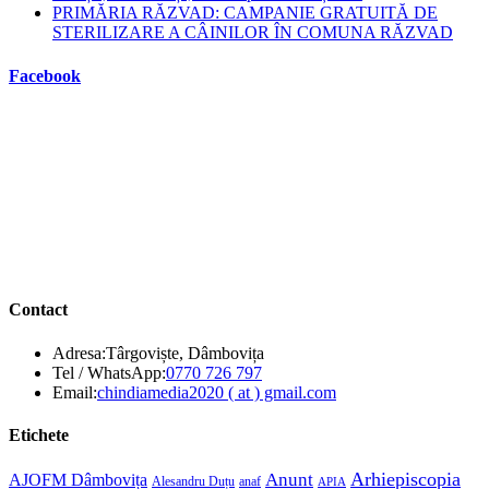
PRIMĂRIA RĂZVAD: CAMPANIE GRATUITĂ DE
STERILIZARE A CÂINILOR ÎN COMUNA RĂZVAD
Facebook
Contact
Adresa:
Târgoviște, Dâmbovița
Opens
Tel / WhatsApp:
0770 726 797
in
Opens
Email:
chindiamedia2020 ( at ) gmail.com
your
in
application
your
Etichete
application
Anunt
Arhiepiscopia
AJOFM Dâmbovița
Alesandru Duțu
anaf
APIA