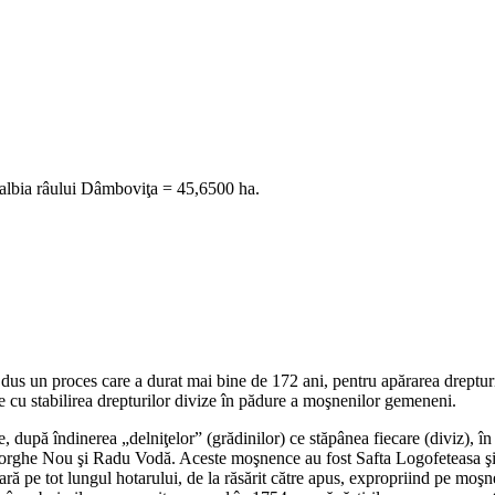
, albia râului Dâmboviţa = 45,6500 ha.
us un proces care a durat mai bine de 172 ani, pentru apărarea drepturilo
e cu stabilirea drepturilor divize în pădure a moşnenilor gemeneni.
re, după îndinerea „delniţelor” (grădinilor) ce stăpânea fiecare (diviz),
Gheorghe Nou şi Radu Vodă. Aceste moşnence au fost Safta Logofeteasa şi
oară pe tot lungul hotarului, de la răsărit către apus, expropriind pe moşn