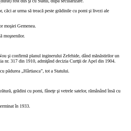
durat) fost dus şi cu Statul, după secularizare.
 căci ar urma să treacă peste grădinile cu pomi şi livezi ale
lor moşiei Gemenea.
lă moşnenilor.
Nou şi confirmă planul inginerului Zefehide, dând mănăstirilor un
zia nr. 317 din 1910, admiţând decizia Curtţii de Apel din 1904.
cu pădurea „Hârtiasca”, tot a Statului.
arătură, grădini cu pomi, fâneţe şi vetrele satelor, rămânând însă cu
 terminat în 1933.