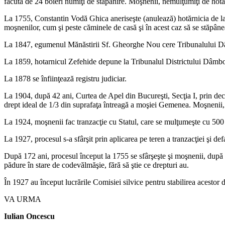
făcută de 24 boieri numiţi de stăpânire. Moşnenii, nemulţumiţi de hotărâ
La 1755, Constantin Vodă Ghica aneriseşte (anulează) hotărnicia de la 
moşnenilor, cum şi peste căminele de casă şi în acest caz să se stăpânea
La 1847, egumenul Mănăstirii Sf. Gheorghe Nou cere Tribunalului Dâm
La 1859, hotarnicul Zefehide depune la Tribunalul Districtului Dâmbov
La 1878 se înfiinţează registru judiciar.
La 1904, după 42 ani, Curtea de Apel din Bucureşti, Secţia I, prin de
drept ideal de 1/3 din suprafaţa întreagă a moşiei Gemenea. Moşnenii, 
La 1924, moşnenii fac tranzacţie cu Statul, care se mulţumeşte cu 500 
La 1927, procesul s-a sfârşit prin aplicarea pe teren a tranzacţiei şi defa
După 172 ani, procesul început la 1755 se sfârşeşte şi moşnenii, după at
pădure în stare de codevălmăşie, fără să ştie ce drepturi au.
În 1927 au început lucrările Comisiei silvice pentru stabilirea acestor d
VA URMA
Iulian Oncescu