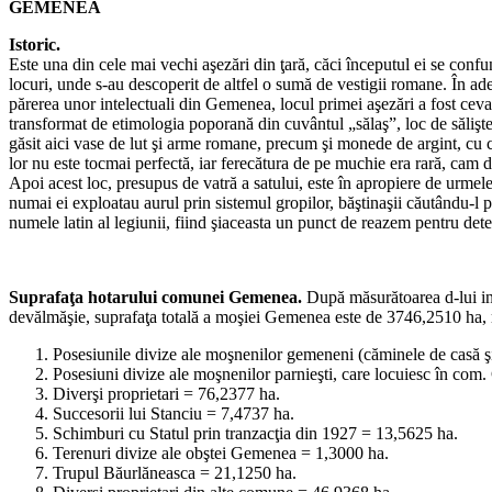
GEMENEA
Istoric.
Este una din cele mai vechi aşezări din ţară, căci începutul ei se co
locuri, unde s-au descoperit de altfel o sumă de vestigii romane. În 
părerea unor intelectuali din Gemenea, locul primei aşezări a fost cev
transformat de etimologia poporană din cuvântul „sălaş”, loc de sălişte 
găsit aici vase de lut şi arme romane, precum şi monede de argint, cu 
lor nu este tocmai perfectă, iar ferecătura de pe muchie era rară, cam d
Apoi acest loc, presupus de vatră a satului, este în apropiere de urmel
numai ei exploatau aurul prin sistemul gropilor, băştinaşii căutându-l
numele latin al legiunii, fiind şiaceasta un punct de reazem pentru dete
Suprafaţa hotarului comunei Gemenea.
După măsurătoarea d-lui in
devălmăşie, suprafaţa totală a moşiei Gemenea este de 3746,2510 ha, re
Posesiunile divize ale moşnenilor gemeneni (căminele de casă şi
Posesiuni divize ale moşnenilor parnieşti, care locuiesc în com
Diverşi proprietari = 76,2377 ha.
Succesorii lui Stanciu = 7,4737 ha.
Schimburi cu Statul prin tranzacţia din 1927 = 13,5625 ha.
Terenuri divize ale obştei Gemenea = 1,3000 ha.
Trupul Băurlăneasca = 21,1250 ha.