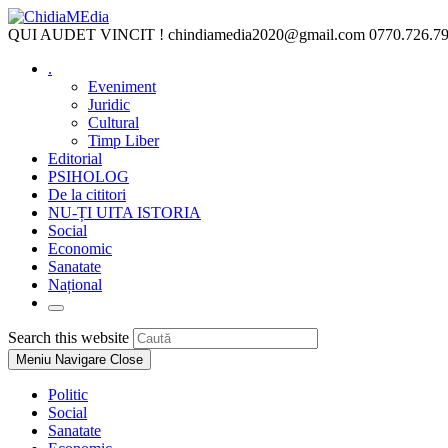
Skip
to
QUI AUDET VINCIT !
chindiamedia2020@gmail.com
0770.726.7
content
.
Eveniment
Juridic
Cultural
Timp Liber
Editorial
PSIHOLOG
De la cititori
NU-ȚI UITA ISTORIA
Social
Economic
Sanatate
Național
Toggle
website
Press
Search this website
search
Escape
Meniu Navigare
Close
to
close
Politic
the
Social
search
Sanatate
panel.