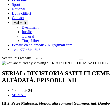
Economic
Sport
Național
De la cititori
Contact
Mai mult
Eveniment
Juridic
Cultural
Timp Liber
E-mail: chindiamedia2020@gmail.com
Tel: 0770.726.797
Search this website
SERIAL: DIN ISTORIA SATULUI GEM
ALTĂDATĂ. EPISODUL XII
Post
10 iulie 2024
published:
Post
SERIAL
category:
III.2. Petre Mateescu,
Monografia comunei Gemenea, jud. Dâmbov