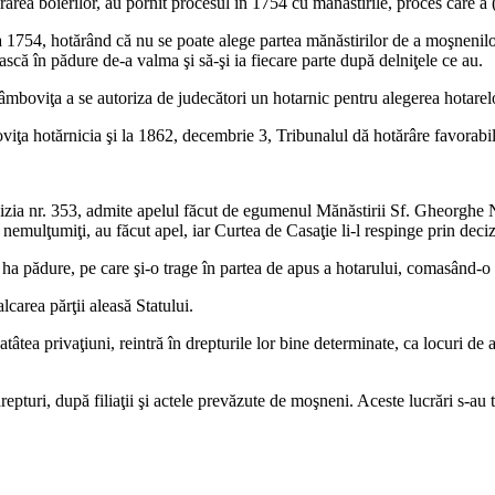
rea boierilor, au pornit procesul în 1754 cu mănăstirile, proces care a (
1754, hotărând că nu se poate alege partea mănăstirilor de a moşnenilor,
scă în pădure de-a valma şi să-şi ia fiecare parte după delniţele ce au.
boviţa a se autoriza de judecători un hotarnic pentru alegerea hotare
iţa hotărnicia şi la 1862, decembrie 3, Tribunalul dă hotărâre favorabi
cizia nr. 353, admite apelul făcut de egumenul Mănăstirii Sf. Gheorghe 
nemulţumiţi, au făcut apel, iar Curtea de Casaţie li-l respinge prin deci
ha pădure, pe care şi-o trage în partea de apus a hotarului, comasând-o 
lcarea părţii aleasă Statului.
âtea privaţiuni, reintră în drepturile lor bine determinate, ca locuri de 
repturi, după filiaţii şi actele prevăzute de moşneni. Aceste lucrări s-au