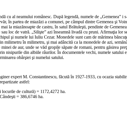
nfundă cu al neamului românesc. După legendă, numele de „Gemenea” i s-
adevăr, în partea de miazăzi a comunei, pe câmpul dintre Gemenea şi Vo
a mai la miazănoapte de castru, în satul Brătuleşti, pendinte de Gemenea
sau loc de vatră. „Silişte” azi înseamnă livadă cu pruni. Afirmaţia lor s
chipul şi numele lui Iuliu Cezar. Monedele sunt cam de mărimea băncuţel
in milimetru în milimetru, şi mai adâncită ca la monedele de azi, semănând
e minei de aur, unde se văd gropile săpate de romani, pentru găsirea preţi
 prin nisipurile din albiile râurilor. În documentele vechi, numele satu
rminarea obârşiei şi numelui satului.
giner expert M. Constantinescu, făcută în 1927-1933, cu ocazia stabilir
partizate astfel:
 locurile de cultură) = 1172,4272 ha.
. Cândeşti = 386,6746 ha.