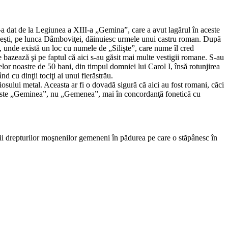
a dat de la Legiunea a XIII-a „Gemina”, care a avut lagărul în aceste
ineşti, pe lunca Dâmboviţei, dăinuiesc urmele unui castru roman. După
, unde există un loc cu numele de „Silişte”, care nume îl cred
e bazează şi pe faptul că aici s-au găsit mai multe vestigii romane. S-au
or noastre de 50 bani, din timpul domniei lui Carol I, însă rotunjirea
 cu dinţii tociţi ai unui fierăstrău.
osului metal. Aceasta ar fi o dovadă sigură că aici au fost romani, căci
lui este „Geminea”, nu „Gemenea”, mai în concordanţă fonetică cu
ii drepturilor moşnenilor gemeneni în pădurea pe care o stăpânesc în