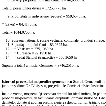
Diverşi proprietari din alte comune = 46,9368 ha.
Totalul posesiunilor divize = 1725,7775 ha.
Proprietate în indiviziune (pădure) = 959,6575 ha.
’’ (zăvoi) = 84,4175 ha.
Total = 1044,0750 ha.
Şoseaua naţională, şosele vecinale, comunale, prunduri şi râpe
Suprafaţa trupului Grui = 83,0825 ha.
’’ ’’ Văsiasca = 275,1060 ha.
’’ ’’ Cureasca = 22,1950 ha.
’’ ’’ cedat Statului (tranzacţie) = 550,3650 ha.
Suprafaţa totală a moşiei Gemenea = 3746,2510 ha.
Istoricul procesului moşnenilor gemeneni cu Statul.
Gemenenii au d
jude-preşedinte Gr. Bălăşescu, preşedintele Comisiei silvice însărcinat
Înainte vreme, moşnenii îşi socoteau dreptul lor ideal indiviz, în pădu
probabil moştenitori, au făcut danie drepturile lor mănăstirilor Sf. 
delniţelor donate şi apoi au pretins alegerea drepturilor lor, trăgând sf