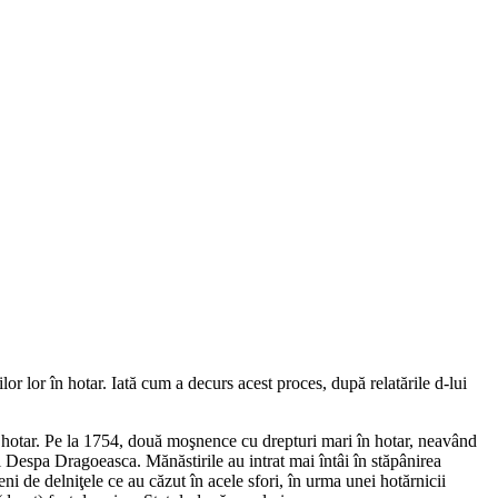
r lor în hotar. Iată cum a decurs acest proces, după relatările d-lui
 în hotar. Pe la 1754, două moşnence cu drepturi mari în hotar, neavând
 Despa Dragoeasca. Mănăstirile au intrat mai întâi în stăpânirea
eni de delniţele ce au căzut în acele sfori, în urma unei hotărnicii