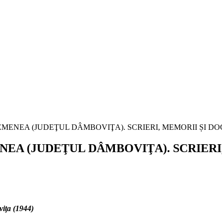
ENEA (JUDEŢUL DÂMBOVIŢA). SCRIER
iţa (1944)