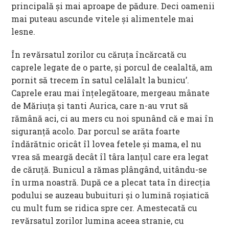
principală şi mai aproape de pădure. Deci oamenii
mai puteau ascunde vitele şi alimentele mai
lesne.
În revărsatul zorilor cu căruţa încărcată cu
caprele legate de o parte, şi porcul de cealaltă, am
pornit să trecem în satul celălalt la bunicu’.
Caprele erau mai înţelegătoare, mergeau mânate
de Măriuţa şi tanti Aurica, care n-au vrut să
rămână aci, ci au mers cu noi spunând că e mai în
siguranţă acolo. Dar porcul se arăta foarte
îndărătnic oricât îl lovea fetele şi mama, el nu
vrea să meargă decât îl târa lanţul care era legat
de căruţă. Bunicul a rămas plângând, uitându-se
în urma noastră. După ce a plecat tata în direcţia
podului se auzeau bubuituri şi o lumină roşiatică
cu mult fum se ridica spre cer. Amestecată cu
revărsatul zorilor lumina aceea stranie, cu