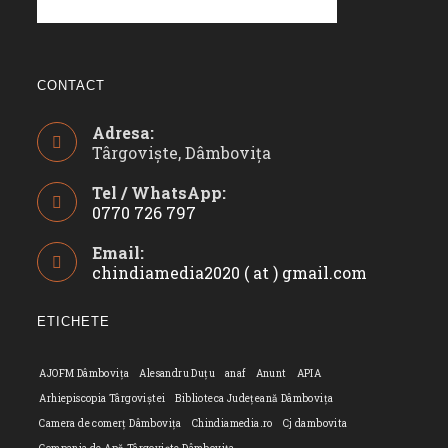
CONTACT
Adresa:
Târgoviște, Dâmbovița
Tel / WhatsApp:
0770 726 797
Opens
Email:
in
chindiamedia2020 ( at ) gmail.com
Opens
your
in
application
your
ETICHETE
applicatio
AJOFM Dâmbovița
Alesandru Duțu
anaf
Anunt
APIA
Arhiepiscopia Târgoviștei
Biblioteca Județeană Dâmbovița
Camera de comerț Dâmbovița
Chindiamedia.ro
Cj dambovita