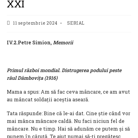
XXI
Post
Post
11 septembrie 2024
SERIAL
published:
category:
IV.2.Petre Simion,
Memorii
Primul război mondial. Distrugerea podului peste
râul Dâmboviţa (1916)
Mama a spus: Am să fac ceva mâncare, ce am avut
au mâncat soldaţii aceştia aseară.
Tata răspunde: Bine că le-ai dat. Cine ştie când vor
mai mânca mâncare caldă. Nu faci niciun fel de
mâncare. Nu e timp. Hai să adunăm ce putem şi să
punem în căruţă. Te ajut numai să-ţi pregătesc