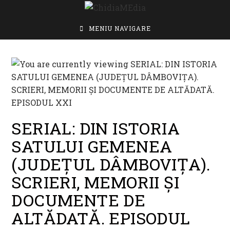
Skip
to
content
MENIU NAVIGARE
SERIAL: DIN ISTORIA
SATULUI GEMENEA
(JUDEŢUL DÂMBOVIŢA).
SCRIERI, MEMORII ȘI
DOCUMENTE DE
ALTĂDATĂ. EPISODUL