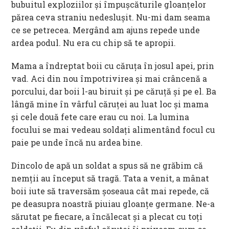
bubuitul exploziilor şi împuşcăturile gloanţelor
părea ceva straniu nedesluşit. Nu-mi dam seama
ce se petrecea. Mergând am ajuns repede unde
ardea podul. Nu era cu chip să te apropii.
Mama a îndreptat boii cu căruţa în josul apei, prin
vad. Aci din nou împotrivirea şi mai crâncenă a
porcului, dar boii l-au biruit şi pe căruţă şi pe el. Ba
lângă mine în vârful căruţei au luat loc şi mama
şi cele două fete care erau cu noi. La lumina
focului se mai vedeau soldaţi alimentând focul cu
paie pe unde încă nu ardea bine.
Dincolo de apă un soldat a spus să ne grăbim că
nemţii au început să tragă. Tata a venit, a mânat
boii iute să traversăm şoseaua cât mai repede, că
pe deasupra noastră piuiau gloanţe germane. Ne-a
sărutat pe fiecare, a încălecat şi a plecat cu toţi