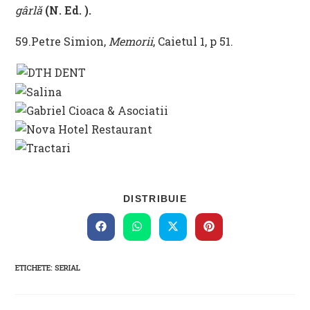
gârlă
(
N. Ed.
).
59.Petre Simion,
Memorii
, Caietul 1, p 51.
SHARE
DISTRIBUIE
THIS
CONTENT
Opens
Opens
Opens
Opens
in
in
in
in
a
a
a
a
new
new
new
new
ETICHETE
:
SERIAL
window
window
window
window