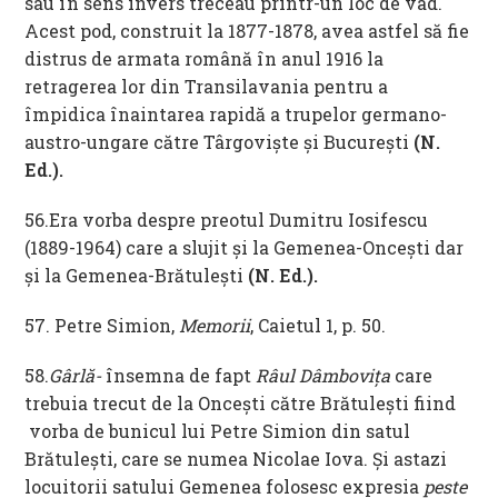
sau în sens invers treceau printr-un loc de vad.
Acest pod, construit la 1877-1878, avea astfel să fie
distrus de armata română în anul 1916 la
retragerea lor din Transilavania pentru a
împidica înaintarea rapidă a trupelor germano-
austro-ungare către Târgoviște și București
(
N.
Ed.
).
56.Era vorba despre preotul Dumitru Iosifescu
(1889-1964) care a slujit și la Gemenea-Oncești dar
și la Gemenea-Brătulești
(
N. Ed.
).
57. Petre Simion,
Memorii
, Caietul 1, p. 50.
58.
Gârlă-
însemna de fapt
Râul Dâmbovița
care
trebuia trecut de la Oncești către Brătulești fiind
vorba de bunicul lui Petre Simion din satul
Brătulești, care se numea Nicolae Iova. Și astazi
locuitorii satului Gemenea folosesc expresia
peste