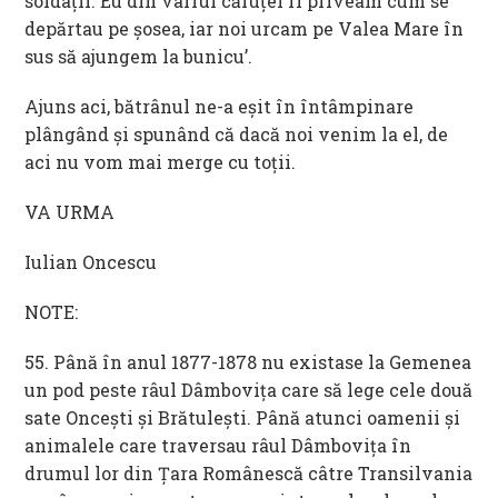
soldaţii. Eu din vârful căruţei îi priveam cum se
depărtau pe şosea, iar noi urcam pe Valea Mare în
sus să ajungem la bunicu’.
Ajuns aci, bătrânul ne-a eşit în întâmpinare
plângând şi spunând că dacă noi venim la el, de
aci nu vom mai merge cu toţii.
VA URMA
Iulian Oncescu
NOTE:
55. Până în anul 1877-1878 nu existase la Gemenea
un pod peste râul Dâmbovița care să lege cele două
sate Oncești și Brătulești. Până atunci oamenii și
animalele care traversau râul Dâmbovița în
drumul lor din Țara Românescă câtre Transilvania