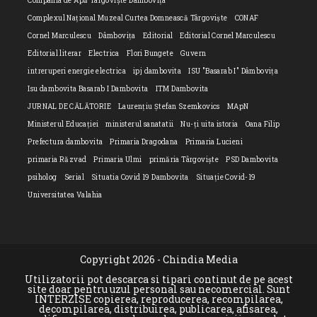
Compania de Apă Târgoviște Dâmbovița
Complexul Național Muzeal Curtea Domnească Târgoviște
CONAF
Cornel Marculescu
Dâmbovița
Editorial
Editorial Cornel Marculescu
Editorial literar
Electrica
Flori Bungete
Guvern
intreruperi energie electrica
ipj dambovita
ISU "Basarab I" Dâmbovița
Isu dambovita Basarab I Dambovita
ITM Dambovita
JURNAL DE CĂLĂTORIE
Laurențiu Ștefan Szemkovics
MApN
Ministerul Educației
ministerul sanatatii
Nu-ți uita istoria
Oana Filip
Prefectura dambovita
Primaria Dragodana
Primaria Lucieni
primaria Răzvad
Primaria Ulmi
primăria Târgoviște
PSD Dambovita
psiholog
Serial
Situatia Covid 19 Dambovita
Situație Covid-19
Universitatea Valahia
Copyright 2026 - Chindia Media
Utilizatorii pot descarca si tipari continut de pe acest
site doar pentru uzul personal sau necomercial. Sunt
INTERZISE copierea, reproducerea, recompilarea,
decompilarea, distribuirea, publicarea, afisarea,