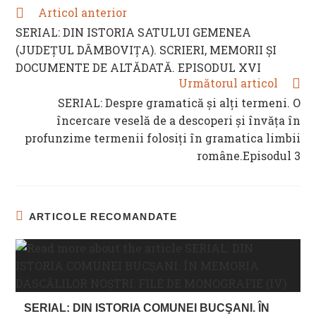
Articol anterior
READ
MORE
SERIAL: DIN ISTORIA SATULUI GEMENEA
ARTICLES
(JUDEŢUL DÂMBOVIŢA). SCRIERI, MEMORII ȘI
DOCUMENTE DE ALTĂDATĂ. EPISODUL XVI
Următorul articol
SERIAL: Despre gramatică și alți termeni. O
încercare veselă de a descoperi și învăța în
profunzime termenii folosiți în gramatica limbii
române.Episodul 3
ARTICOLE RECOMANDATE
SERIAL: DIN ISTORIA COMUNEI BUCŞANI. ÎN