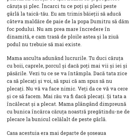
căruţa şi plec. Încarci tu ce poţi şi pleci peste
gârlă la taică-tău. Eu am trimis băieţii să aducă
câteva maldăre de paie de la popa Dumitru să dăm
foc podului. Nu am prea mare încredere în
dinamită, e cam trasă de ploile astea şi la ziuă
podul nu trebuie să mai existe.
Mama asculta adunând lucrurile. Tu duci căruţa
cu boii, caprele, porcul şi dacă poţi mai vii şi iei şi
păsările. Vezi tu ce se va întâmpla. Dacă tata zice
ca să plecaţi şi voi, să spui că am spus să nu
plecaţi. Nu vă va face nimic. Veţi da ce vă va cere
şi ce să facem. Mai rău va fi dacă plecaţi. Şi tata a
încălecat şi a plecat. Mama plângând dimpreună
cu bunica încărca căruţa noastră pregătindu-ne de
plecare la bunicul celălalt de peste gârlă.
Casa acestuia era mai departe de şoseaua