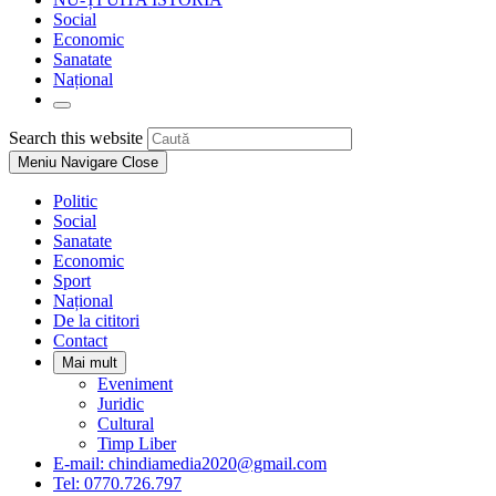
Social
Economic
Sanatate
Național
Toggle
website
Press
Search this website
search
Escape
Meniu Navigare
Close
to
close
Politic
the
Social
search
Sanatate
panel.
Economic
Sport
Național
De la cititori
Contact
Mai mult
Eveniment
Juridic
Cultural
Timp Liber
E-mail: chindiamedia2020@gmail.com
Tel: 0770.726.797