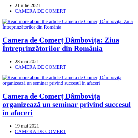
Post
21 iulie 2021
published:
Post
CAMERA DE COMERT
category:
Camera de Comerț Dâmbovița: Ziua
Întreprinzătorilor din România
Post
28 mai 2021
published:
Post
CAMERA DE COMERT
category:
Camera de Comerț Dâmbovița
organizează un seminar privind succesul
în afaceri
Post
19 mai 2021
published:
Post
CAMERA DE COMERT
category: