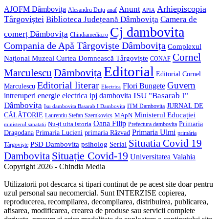
Anunt
Arhiepiscopia
AJOFM Dâmbovița
Alesandru Duțu
anaf
APIA
Târgoviștei
Biblioteca Județeană Dâmbovița
Camera de
Cj dambovita
comerț Dâmbovița
Chindiamedia.ro
Compania de Apă Târgoviște Dâmbovița
Complexul
Cornel
Național Muzeal Curtea Domnească Târgoviște
CONAF
Editorial
Dâmbovița
Marculescu
Editorial Cornel
Editorial literar
Guvern
Flori Bungete
Marculescu
Electrica
ISU "Basarab I"
intreruperi energie electrica
ipj dambovita
Dâmbovița
JURNAL DE
ITM Dambovita
Isu dambovita Basarab I Dambovita
Ministerul Educației
CĂLĂTORIE
MApN
Laurențiu Ștefan Szemkovics
Oana Filip
Primaria
Nu-ți uita istoria
ministerul sanatatii
Prefectura dambovita
Primaria Ulmi
Primaria Lucieni
primaria Răzvad
Dragodana
primăria
Situatia Covid 19
psiholog
PSD Dambovita
Serial
Târgoviște
Situație Covid-19
Dambovita
Universitatea Valahia
Copyright 2026 - Chindia Media
Utilizatorii pot descarca si tipari continut de pe acest site doar pentru
uzul personal sau necomercial. Sunt INTERZISE copierea,
reproducerea, recompilarea, decompilarea, distribuirea, publicarea,
afisarea, modificarea, crearea de produse sau servicii complete