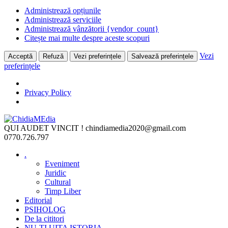
Administrează opțiunile
Administrează serviciile
Administrează vânzătorii {vendor_count}
Citește mai multe despre aceste scopuri
Vezi
Acceptă
Refuză
Vezi preferințele
Salvează preferințele
preferințele
Privacy Policy
Skip
to
QUI AUDET VINCIT !
chindiamedia2020@gmail.com
content
0770.726.797
.
Eveniment
Juridic
Cultural
Timp Liber
Editorial
PSIHOLOG
De la cititori
NU-ȚI UITA ISTORIA