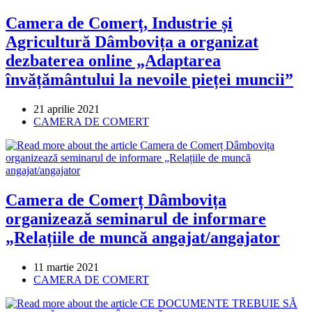
Camera de Comerț, Industrie și
Agricultură Dâmbovița a organizat
dezbaterea online „Adaptarea
învățământului la nevoile pieței muncii”
Post
21 aprilie 2021
published:
Post
CAMERA DE COMERT
category:
Camera de Comerț Dâmbovița
organizează seminarul de informare
„Relațiile de muncă angajat/angajator
Post
11 martie 2021
published:
Post
CAMERA DE COMERT
category: