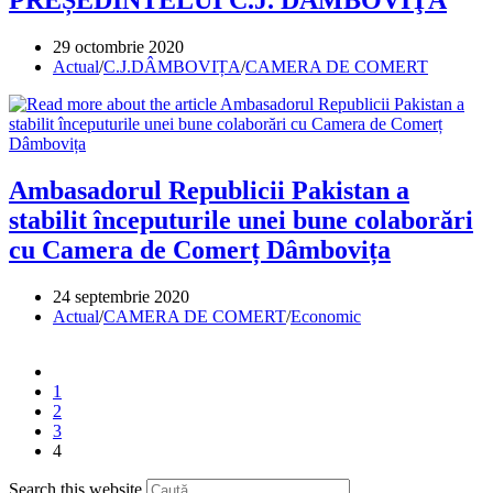
PREȘEDINTELUI C.J. DÂMBOVIŢA
Post
29 octombrie 2020
published:
Post
Actual
/
C.J.DÂMBOVIȚA
/
CAMERA DE COMERT
category:
Ambasadorul Republicii Pakistan a
stabilit începuturile unei bune colaborări
cu Camera de Comerț Dâmbovița
Post
24 septembrie 2020
published:
Post
Actual
/
CAMERA DE COMERT
/
Economic
category:
Go
to
1
the
2
previous
3
page
4
Press
Search this website