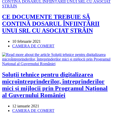
CE DOCUMENTE TREBUIE SĂ
CONȚINĂ DOSARUL ÎNFIINȚĂRII
UNUI SRL CU ASOCIAT STRĂIN
Post
10 februarie 2021
published:
Post
CAMERA DE COMERT
category:
Soluții tehnice pentru digitalizarea
microîntreprinderilor, întreprinderilor
mici și mijlocii prin Programul Național
al Guvernului României
Post
12 ianuarie 2021
published:
Post
CAMERA DE COMERT