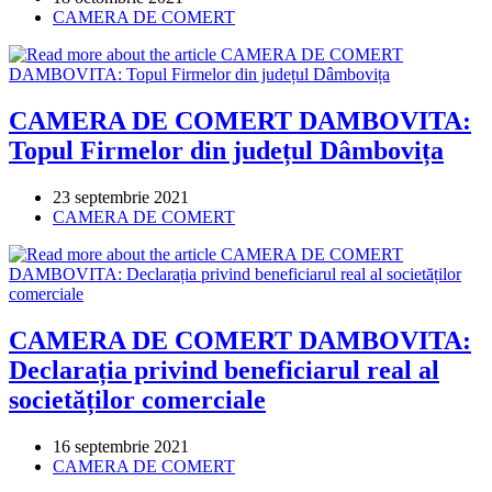
published:
Post
CAMERA DE COMERT
category:
CAMERA DE COMERT DAMBOVITA:
Topul Firmelor din județul Dâmbovița
Post
23 septembrie 2021
published:
Post
CAMERA DE COMERT
category:
CAMERA DE COMERT DAMBOVITA:
Declarația privind beneficiarul real al
societăților comerciale
Post
16 septembrie 2021
published:
Post
CAMERA DE COMERT
category: