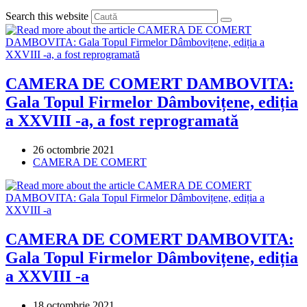
Search this website
CAMERA DE COMERT DAMBOVITA:
Gala Topul Firmelor Dâmbovițene, ediția
a XXVIII -a, a fost reprogramată
Post
26 octombrie 2021
published:
Post
CAMERA DE COMERT
category:
CAMERA DE COMERT DAMBOVITA:
Gala Topul Firmelor Dâmbovițene, ediția
a XXVIII -a
Post
18 octombrie 2021