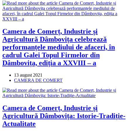
Camera de Comerț, Industrie și
Agricultură Dâmbovița celebrează
performanțele mediului de afaceri, în
cadrul Galei Topul Firmelor din
Dâmbovița, ediția a XXVIII – a
Post
13 august 2021
published:
Post
CAMERA DE COMERT
category:
Camera de Comerț, Industrie și
Agricultură Dâmbovița: Istorie-Tradiție-
Actualitate