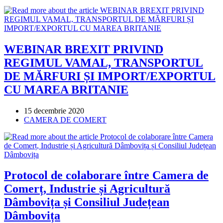
category:
WEBINAR BREXIT PRIVIND
REGIMUL VAMAL, TRANSPORTUL
DE MĂRFURI ȘI IMPORT/EXPORTUL
CU MAREA BRITANIE
Post
15 decembrie 2020
published:
Post
CAMERA DE COMERT
category:
Protocol de colaborare între Camera de
Comerț, Industrie și Agricultură
Dâmbovița și Consiliul Județean
Dâmbovița