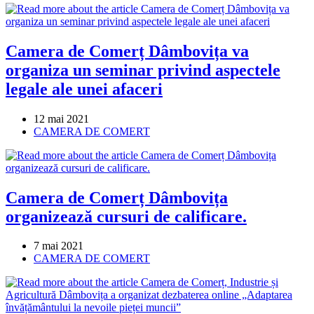
Camera de Comerț Dâmbovița va
organiza un seminar privind aspectele
legale ale unei afaceri
Post
12 mai 2021
published:
Post
CAMERA DE COMERT
category:
Camera de Comerț Dâmbovița
organizează cursuri de calificare.
Post
7 mai 2021
published:
Post
CAMERA DE COMERT
category: