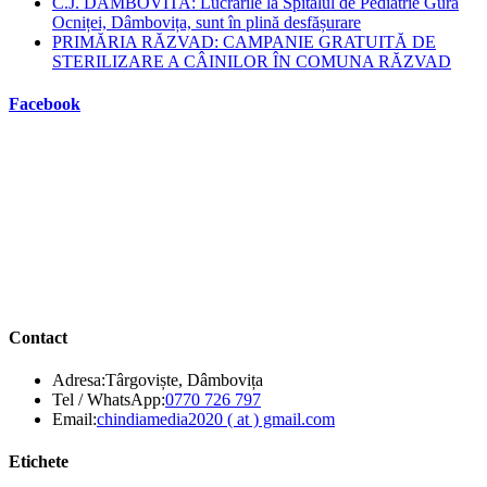
C.J. DAMBOVITA: Lucrările la Spitalul de Pediatrie Gura
Ocniței, Dâmbovița, sunt în plină desfășurare
PRIMĂRIA RĂZVAD: CAMPANIE GRATUITĂ DE
STERILIZARE A CÂINILOR ÎN COMUNA RĂZVAD
Facebook
Contact
Adresa:
Târgoviște, Dâmbovița
Opens
Tel / WhatsApp:
0770 726 797
in
Opens
Email:
chindiamedia2020 ( at ) gmail.com
your
in
application
your
Etichete
application