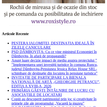
Articole Recente
PEȘTERA IALOMIȚEI, DESTINAȚIA IDEALĂ ÎN
ZILELE CANICULARE
PSD DÂMBOVIȚA: Cu ce vine ministrul Economiei în
Dâmbovița, în afară de propagandă?
Anunț luare decizie impact de mediu asupra proiectului ”
”Implementarea unei investiții turistice în comuna Runcu,
județul Dâmbovița-Pensiunea Jessica Relax House SRL-
schimbare de destinație din locuința în pensiune turistica”
INVITAȚIE DE PARTICIPARE LA BIENALA
NAȚIONALĂ DE ARTĂ „GHEORGHE PETRAȘCU”,
EDIŢIA A XVIII-A, 2026
PRIMĂRIA GĂEȘTI: ÎNTÂLNIRE DE LUCRU CU
ASOCIAȚIILE DE LOCATARI
Copiii au descoperit patrimoniul prin joc și creativitate în
primele zile ale programului „Vacanță la muzeu”