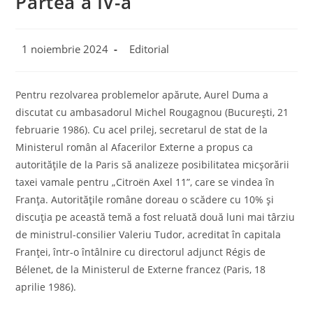
Partea a IV-a
Post
Post
1 noiembrie 2024
Editorial
published:
category:
Pentru rezolvarea problemelor apărute, Aurel Duma a
discutat cu ambasadorul Michel Rougagnou (Bucureşti, 21
februarie 1986). Cu acel prilej, secretarul de stat de la
Ministerul român al Afacerilor Externe a propus ca
autorităţile de la Paris să analizeze posibilitatea micşorării
taxei vamale pentru „Citroën Axel 11”, care se vindea în
Franţa. Autorităţile române doreau o scădere cu 10% şi
discuţia pe această temă a fost reluată două luni mai târziu
de ministrul-consilier Valeriu Tudor, acreditat în capitala
Franţei, într-o întâlnire cu directorul adjunct Régis de
Bélenet, de la Ministerul de Externe francez (Paris, 18
aprilie 1986).