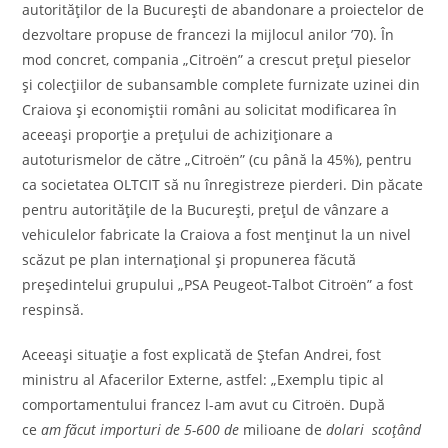
autorităţilor de la Bucureşti de abandonare a proiectelor de
dezvoltare propuse de francezi la mijlocul anilor ’70). În
mod concret, compania „Citroën” a crescut preţul pieselor
şi colecţiilor de subansamble complete furnizate uzinei din
Craiova şi economiştii români au solicitat modificarea în
aceeaşi proporţie a preţului de achiziţionare a
autoturismelor de către „Citroën” (cu până la 45%), pentru
ca societatea OLTCIT să nu înregistreze pierderi. Din păcate
pentru autorităţile de la Bucureşti, preţul de vânzare a
vehiculelor fabricate la Craiova a fost menţinut la un nivel
scăzut pe plan internaţional şi propunerea făcută
preşedintelui grupului „PSA Peugeot-Talbot Citroën” a fost
respinsă.
Aceeaşi situaţie a fost explicată de Ştefan Andrei, fost
ministru al Afacerilor Externe, astfel: „Exemplu tipic al
comportamentului francez l-am avut cu Citroën. După
ce
am făcut importuri de 5-600 de
milioane de
dolari
scoţând