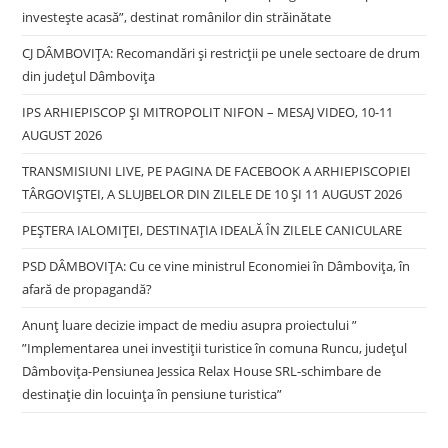
investește acasă”, destinat românilor din străinătate
CJ DÂMBOVIȚA: Recomandări și restricții pe unele sectoare de drum
din județul Dâmbovița
IPS ARHIEPISCOP ȘI MITROPOLIT NIFON – MESAJ VIDEO, 10-11
AUGUST 2026
TRANSMISIUNI LIVE, PE PAGINA DE FACEBOOK A ARHIEPISCOPIEI
TÂRGOVIȘTEI, A SLUJBELOR DIN ZILELE DE 10 ȘI 11 AUGUST 2026
PEȘTERA IALOMIȚEI, DESTINAȚIA IDEALĂ ÎN ZILELE CANICULARE
PSD DÂMBOVIȚA: Cu ce vine ministrul Economiei în Dâmbovița, în
afară de propagandă?
Anunț luare decizie impact de mediu asupra proiectului ”
”Implementarea unei investiții turistice în comuna Runcu, județul
Dâmbovița-Pensiunea Jessica Relax House SRL-schimbare de
destinație din locuința în pensiune turistica”