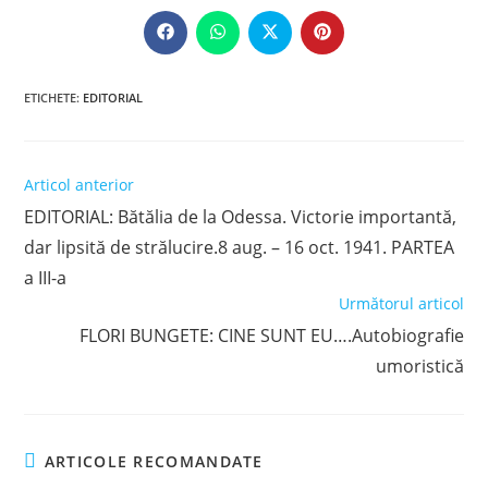
THIS
CONTENT
Opens
Opens
Opens
Opens
in
in
in
in
a
a
a
a
new
new
new
new
window
window
window
window
ETICHETE
:
EDITORIAL
Read
Articol anterior
more
EDITORIAL: Bătălia de la Odessa. Victorie importantă,
articles
dar lipsită de strălucire.8 aug. – 16 oct. 1941. PARTEA
a III-a
Următorul articol
FLORI BUNGETE: CINE SUNT EU….Autobiografie
umoristică
ARTICOLE RECOMANDATE