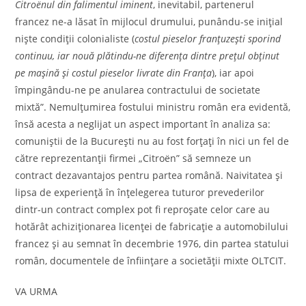
Citroënul din falimentul iminent
, inevitabil, partenerul
francez ne-a lăsat în mijlocul drumului, punându-se iniţial
nişte condiţii colonialiste (
costul pieselor franţuzeşti sporind
continuu, iar nouă plătindu-ne diferenţa dintre preţul obţinut
pe maşină şi costul pieselor livrate din Franţa
), iar apoi
împingându-ne pe anularea contractului de societate
mixtă”. Nemulţumirea fostului ministru român era evidentă,
însă acesta a neglijat un aspect important în analiza sa:
comuniştii de la Bucureşti nu au fost forţaţi în nici un fel de
către reprezentanţii firmei „Citroën” să semneze un
contract dezavantajos pentru partea română. Naivitatea şi
lipsa de experienţă în înţelegerea tuturor prevederilor
dintr-un contract complex pot fi reproşate celor care au
hotărât achiziţionarea licenţei de fabricaţie a automobilului
francez şi au semnat în decembrie 1976, din partea statului
român, documentele de înfiinţare a societăţii mixte OLTCIT.
VA URMA