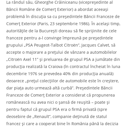
La rândul său, Gheorghe Crăiniceanu (vicepreşedinte al
Băncii Române de Comerţ Exterior) a abordat aceeaşi
problemă în discuţia sa cu preşedintele Băncii Franceze de
Comerţ Exterior (Paris, 23 septembrie 1986). În acelaşi timp,
autorităţile de la Bucureşti doreau să fie sprijinite de cele
franceze pentru a-l convinge împreună pe preşedintele
grupului „PSA Peugeot-Talbot Citroën”, Jacques Calvet, să
accepte o majorare a preţului de vânzare a automobilelor
„Citroën Axel 11” şi preluarea de grupul PSA a jumătate din
producţia realizată la Craiova (în contractul încheiat în luna
decembrie 1976 se prevedea 40% din producţia anuală)
deoarece „preţul colecţiilor de automobile este în creştere,
dar piaţa auto urmează altă curbă”. Preşedintele Băncii
Franceze de Comerţ Exterior a considerat că propunerea
românească nu avea nici o şansă de reuşită – poate şi
pentru faptul că grupul PSA era o firmă privată (spre
deosebire de „Renault”, companie deţinută de statul
francez şi care a cooperat bine în România până la decizia