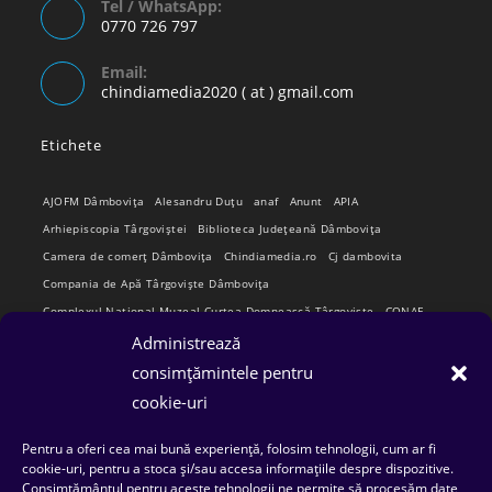
Tel / WhatsApp:
0770 726 797
Opens
Email:
in
Opens
chindiamedia2020 ( at ) gmail.com
your
in
your
application
Etichete
application
AJOFM Dâmbovița
Alesandru Duțu
anaf
Anunt
APIA
Arhiepiscopia Târgoviștei
Biblioteca Județeană Dâmbovița
Camera de comerț Dâmbovița
Chindiamedia.ro
Cj dambovita
Compania de Apă Târgoviște Dâmbovița
Complexul Național Muzeal Curtea Domnească Târgoviște
CONAF
Cornel Marculescu
Dâmbovița
Editorial
Administrează
Editorial Cornel Marculescu
Editorial literar
Electrica
consimțămintele pentru
Flori Bungete
Guvern
intreruperi energie electrica
ipj dambovita
cookie-uri
ISU "Basarab I" Dâmbovița
Isu dambovita Basarab I Dambovita
Pentru a oferi cea mai bună experiență, folosim tehnologii, cum ar fi
ITM Dambovita
JURNAL DE CĂLĂTORIE
Laurențiu Ștefan Szemkovics
cookie-uri, pentru a stoca și/sau accesa informațiile despre dispozitive.
MApN
Ministerul Educației
ministerul sanatatii
Nu-ți uita istoria
Consimțământul pentru aceste tehnologii ne permite să procesăm date,