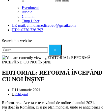
Mai mult
Eveniment
Juridic
Cultural
Timp Liber
E-mail: chindiamedia2020@gmail.com
Tel: 0770.726.797
Search this website
EDITORIAL: REFORMĂ ÎNCEPÂND
CU NOI ÎNȘINE
Post
11 ianuarie 2021
published:
Post
Editorial
category:
Reformare… Acesta este cuvântul de ordine al anului 2021.
Nu doar în România, ci si pe plan mondial, unde se anticipează o