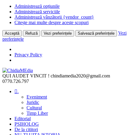
Administrează opțiunile
Administrează serviciile
Administrează vânzătorii {vendor_count}
Citește mai multe despre aceste scopuri
Vezi
Acceptă
Refuză
Vezi preferințele
Salvează preferințele
preferințele
Privacy Policy
Skip
to
QUI AUDET VINCIT !
chindiamedia2020@gmail.com
content
0770.726.797
.
Eveniment
Juridic
Cultural
Timp Liber
Editorial
PSIHOLOG
De la cititori
NU-ȚI UITA ISTORIA