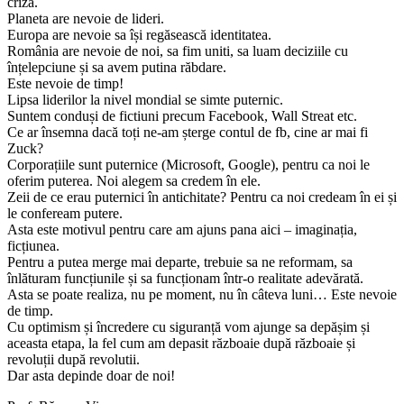
criza.
Planeta are nevoie de lideri.
Europa are nevoie sa își regăsească identitatea.
România are nevoie de noi, sa fim uniti, sa luam deciziile cu
înțelepciune și sa avem putina răbdare.
Este nevoie de timp!
Lipsa liderilor la nivel mondial se simte puternic.
Suntem conduși de fictiuni precum Facebook, Wall Streat etc.
Ce ar însemna dacă toți ne-am șterge contul de fb, cine ar mai fi
Zuck?
Corporațiile sunt puternice (Microsoft, Google), pentru ca noi le
oferim puterea. Noi alegem sa credem în ele.
Zeii de ce erau puternici în antichitate? Pentru ca noi credeam în ei și
le confeream putere.
Asta este motivul pentru care am ajuns pana aici – imaginația,
ficțiunea.
Pentru a putea merge mai departe, trebuie sa ne reformam, sa
înlăturam funcțiunile și sa funcționam într-o realitate adevărată.
Asta se poate realiza, nu pe moment, nu în câteva luni… Este nevoie
de timp.
Cu optimism și încredere cu siguranță vom ajunge sa depășim și
aceasta etapa, la fel cum am depasit războaie după războaie și
revoluții după revolutii.
Dar asta depinde doar de noi!