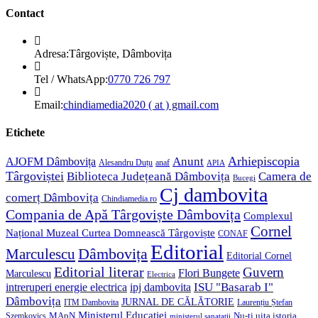
Contact
Adresa:
Târgoviște, Dâmbovița
Opens
Tel / WhatsApp:
0770 726 797
in
your
Opens
Email:
chindiamedia2020 ( at ) gmail.com
application
in
your
Etichete
application
Anunt
Arhiepiscopia
AJOFM Dâmbovița
Alesandru Duțu
anaf
APIA
Târgoviștei
Biblioteca Județeană Dâmbovița
Camera de
Bucegi
Cj dambovita
comerț Dâmbovița
Chindiamedia.ro
Compania de Apă Târgoviște Dâmbovița
Complexul
Cornel
Național Muzeal Curtea Domnească Târgoviște
CONAF
Editorial
Dâmbovița
Marculescu
Editorial Cornel
Editorial literar
Guvern
Flori Bungete
Marculescu
Electrica
ISU "Basarab I"
intreruperi energie electrica
ipj dambovita
Dâmbovița
JURNAL DE CĂLĂTORIE
Laurențiu Ștefan
ITM Dambovita
Ministerul Educației
MApN
Szemkovics
Nu-ți uita istoria
ministerul sanatatii