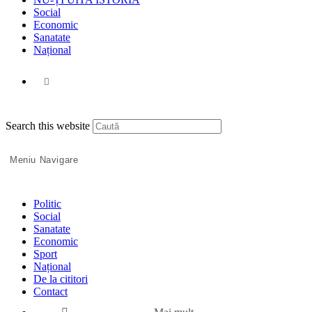
Social
Economic
Sanatate
Național
Toggle
Press
Search this website
website
Escape
to
Meniu Navigare
close
the
search
search
panel.
Politic
Social
Sanatate
Economic
Sport
Național
De la cititori
Contact