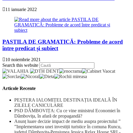
11 ianuarie 2022
PASTILA DE GRAMATICĂ: Probleme de acord
între predicat și subiect
10 noiembrie 2021
Press
Search this website
Escape
to
close
the
Articole Recente
search
panel.
PEȘTERA IALOMIȚEI, DESTINAȚIA IDEALĂ ÎN
ZILELE CANICULARE
PSD DÂMBOVIȚA: Cu ce vine ministrul Economiei în
Dâmbovița, în afară de propagandă?
Anunț luare decizie impact de mediu asupra proiectului ”
”Implementarea unei investiții turistice în comuna Runcu,
județul Dâmbovița-Pensiunea Jessica Relax House SRL-