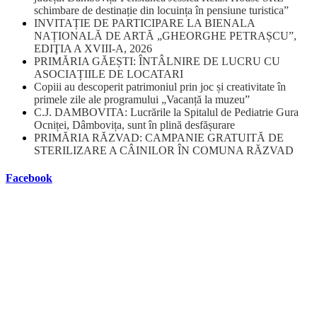
schimbare de destinație din locuința în pensiune turistica”
INVITAȚIE DE PARTICIPARE LA BIENALA
NAȚIONALĂ DE ARTĂ „GHEORGHE PETRAȘCU”,
EDIŢIA A XVIII-A, 2026
PRIMĂRIA GĂEȘTI: ÎNTÂLNIRE DE LUCRU CU
ASOCIAȚIILE DE LOCATARI
Copiii au descoperit patrimoniul prin joc și creativitate în
primele zile ale programului „Vacanță la muzeu”
C.J. DAMBOVITA: Lucrările la Spitalul de Pediatrie Gura
Ocniței, Dâmbovița, sunt în plină desfășurare
PRIMĂRIA RĂZVAD: CAMPANIE GRATUITĂ DE
STERILIZARE A CÂINILOR ÎN COMUNA RĂZVAD
Facebook