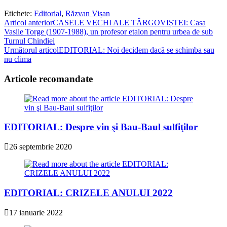
Etichete
:
Editorial
,
Răzvan Vișan
Read
Articol anterior
CASELE VECHI ALE TÂRGOVIȘTEI: Casa
Vasile Torge (1907-1988), un profesor etalon pentru urbea de sub
more
Turnul Chindiei
articles
Următorul articol
EDITORIAL: Noi decidem dacă se schimba sau
nu clima
Articole recomandate
EDITORIAL: Despre vin şi Bau-Baul sulfiţilor
26 septembrie 2020
EDITORIAL: CRIZELE ANULUI 2022
17 ianuarie 2022