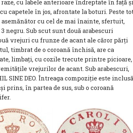
raze, cu labele anterioare îndreptate în față ș
 cu capetele în jos, afrontate la boturi. Peste tot
 asemănător cu cel de mai înainte, sfertuit,
și 3 negru. Sub scut sunt două arabescuri
ouă vrejuri cu frunze de acant ale căror părți
tul, timbrat de o coroană închisă, are ca
cate, limbaţi, cu cozile trecute printre picioare,
emităţile vrejurilor de acant. Sub arabescuri,
IHIL SINE DEO. Întreaga compoziție este inclus
i prins, în partea de sus, sub o coroană
fer.