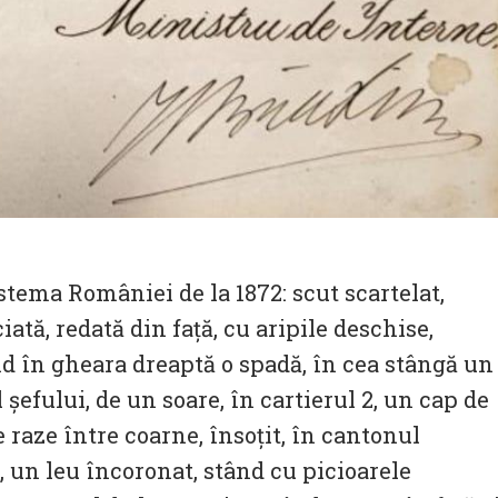
 stema României de la 1872: scut scartelat,
iată, redată din față, cu aripile deschise,
d în gheara dreaptă o spadă, în cea stângă un
 șefului, de un soare, în cartierul 2, un cap de
e raze între coarne, însoțit, în cantonul
3, un leu încoronat, stând cu picioarele