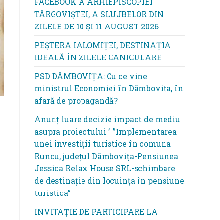
FACEBOOK A ARHIEPISCOPIEI
TÂRGOVIȘTEI, A SLUJBELOR DIN
ZILELE DE 10 ȘI 11 AUGUST 2026
PEȘTERA IALOMIȚEI, DESTINAȚIA
IDEALĂ ÎN ZILELE CANICULARE
PSD DÂMBOVIȚA: Cu ce vine
ministrul Economiei în Dâmbovița, în
afară de propagandă?
Anunț luare decizie impact de mediu
asupra proiectului ” ”Implementarea
unei investiții turistice în comuna
Runcu, județul Dâmbovița-Pensiunea
Jessica Relax House SRL-schimbare
de destinație din locuința în pensiune
turistica”
INVITAȚIE DE PARTICIPARE LA