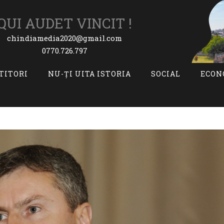
QUI AUDET VINCIT !
chindiamedia2020@gmail.com
0770.726.797
ITITORI
NU-ȚI UITA ISTORIA
SOCIAL
ECON