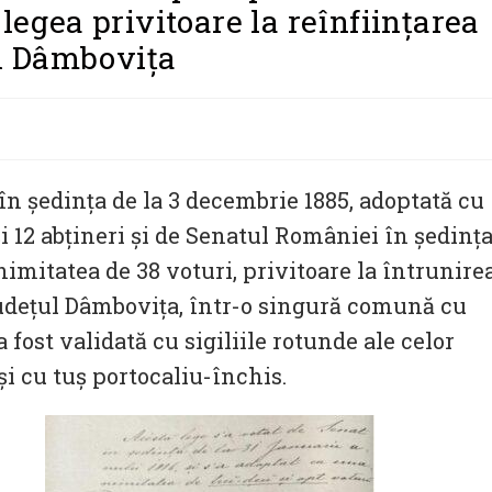
 legea privitoare la reînființarea
l Dâmbovița
n ședința de la 3 decembrie 1885, adoptată cu
și 12 abțineri și de Senatul României în ședinț
nimitatea de 38 voturi, privitoare la întrunire
udețul Dâmbovița, într-o singură comună cu
fost validată cu sigiliile rotunde ale celor
i cu tuș portocaliu-închis.