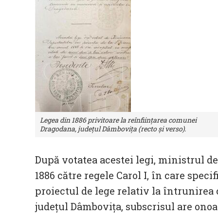
Legea din 1886 privitoare la reînființarea comunei
Dragodana, județul Dâmbovița (recto și verso).
După votatea acestei legi, ministrul de
1886 către regele Carol I, în care speci
proiectul de lege relativ la întrunire
județul Dâmbovița, subscrisul are onoa