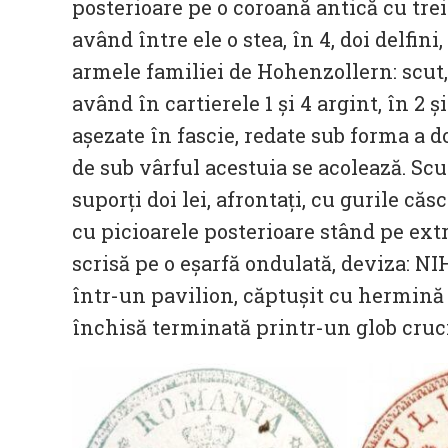
posterioare pe o coroană antică cu trei 
având între ele o stea, în 4, doi delfini,
armele familiei de Hohenzollern: scut,
având în cartierele 1 și 4 argint, în 2 
așezate în fascie, redate sub forma a d
de sub vârful acestuia se acolează. Scu
suporți doi lei, afrontaţi, cu gurile căs
cu picioarele posterioare stând pe extr
scrisă pe o eșarfă ondulată, deviza: N
într-un pavilion, căptușit cu hermină ș
închisă terminată printr-un glob cruci