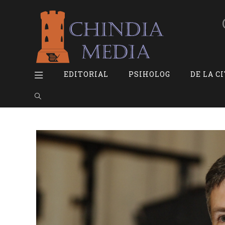
Skip
to
content
EDITORIAL
PSIHOLOG
DE LA C
Toggle
website
search