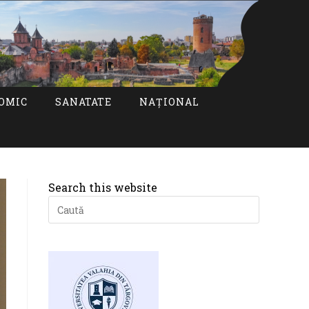
OMIC
SANATATE
NAȚIONAL
Search this website
Press
Escape
to
close
the
search
panel.