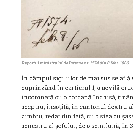
Raportul ministrului de Interne nr. 1574 din 8 febr. 1886.
În câmpul sigiliilor de mai sus se află
cuprinzând în cartierul 1, o acvilă cruc
încoronată cu o coroană închisă, ținân
sceptru, însoțită, în cantonul dextru al
zimbru, redat din față, cu o stea cu șas
senestru al șefului, de o semilună, în 