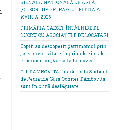
i
BIENALA NAȚIONALĂ DE ARTĂ
„GHEORGHE PETRAȘCU”, EDIŢIA A
,
XVIII-A, 2026
PRIMĂRIA GĂEȘTI: ÎNTÂLNIRE DE
LUCRU CU ASOCIAȚIILE DE LOCATARI
Copiii au descoperit patrimoniul prin
joc și creativitate în primele zile ale
programului „Vacanță la muzeu”
C.J. DAMBOVITA: Lucrările la Spitalul
ă
de Pediatrie Gura Ocniței, Dâmbovița,
sunt în plină desfășurare