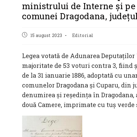
ministrului de Interne și pe
comunei Dragodana, județu
Post
Post
15 august 2023
Editorial
published:
category:
Legea votată de Adunarea Deputaților î
majoritate de 53 voturi contra 3, fiind 
de la 31 ianuarie 1886, adoptată cu una
comunelor Dragodana și Cuparu, din j
denumirea și reședința în Dragodana, a 
două Camere, imprimate cu tuș verde ș