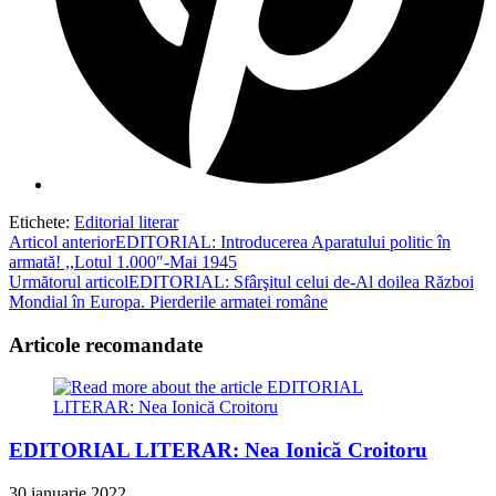
Etichete
:
Editorial literar
Read
Articol anterior
EDITORIAL: Introducerea Aparatului politic în
armată! ,,Lotul 1.000″-Mai 1945
more
Următorul articol
EDITORIAL: Sfârşitul celui de-Al doilea Război
articles
Mondial în Europa. Pierderile armatei române
Articole recomandate
EDITORIAL LITERAR: Nea Ionică Croitoru
30 ianuarie 2022