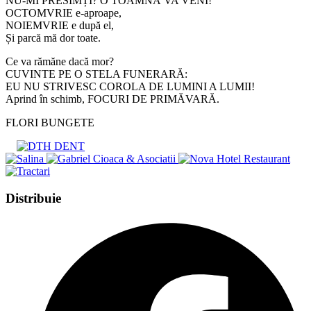
NU-MI PRESIMȚI? O TOAMNĂ VA VENI!
OCTOMVRIE e-aproape,
NOIEMVRIE e după el,
Și parcă mă dor toate.
Ce va rămăne dacă mor?
CUVINTE PE O STELA FUNERARĂ:
EU NU STRIVESC COROLA DE LUMINI A LUMII!
Aprind în schimb, FOCURI DE PRIMĂVARĂ.
FLORI BUNGETE
Share
Distribuie
this
Opens
content
in
a
new
window