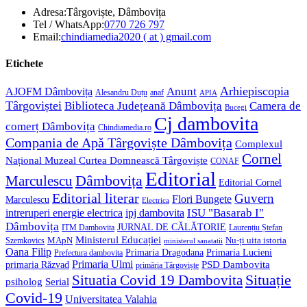
Adresa:
Târgoviște, Dâmbovița
Opens
Tel / WhatsApp:
0770 726 797
in
Opens
Email:
chindiamedia2020 ( at ) gmail.com
your
in
application
your
Etichete
application
Anunt
Arhiepiscopia
AJOFM Dâmbovița
Alesandru Duțu
anaf
APIA
Târgoviștei
Biblioteca Județeană Dâmbovița
Camera de
Bucegi
Cj dambovita
comerț Dâmbovița
Chindiamedia.ro
Compania de Apă Târgoviște Dâmbovița
Complexul
Cornel
Național Muzeal Curtea Domnească Târgoviște
CONAF
Editorial
Dâmbovița
Marculescu
Editorial Cornel
Editorial literar
Guvern
Flori Bungete
Marculescu
Electrica
ISU "Basarab I"
intreruperi energie electrica
ipj dambovita
Dâmbovița
JURNAL DE CĂLĂTORIE
Laurențiu Ștefan
ITM Dambovita
Ministerul Educației
MApN
Szemkovics
Nu-ți uita istoria
ministerul sanatatii
Oana Filip
Primaria Lucieni
Primaria Dragodana
Prefectura dambovita
Primaria Ulmi
primaria Răzvad
PSD Dambovita
primăria Târgoviște
Situație
Situatia Covid 19 Dambovita
psiholog
Serial
Covid-19
Universitatea Valahia