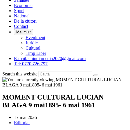
Sanatate
panel.
Economic
Sport
Național
De la cititori
Contact
Mai mult
Eveniment
Juridic
Cultural
Timp Liber
E-mail: chindiamedia2020@gmail.com
Tel: 0770.726.797
Search this website
MOMENT CULTURAL LUCIAN
BLAGA 9 mai1895- 6 mai 1961
Post
17 mai 2026
published:
Post
Editorial
category: