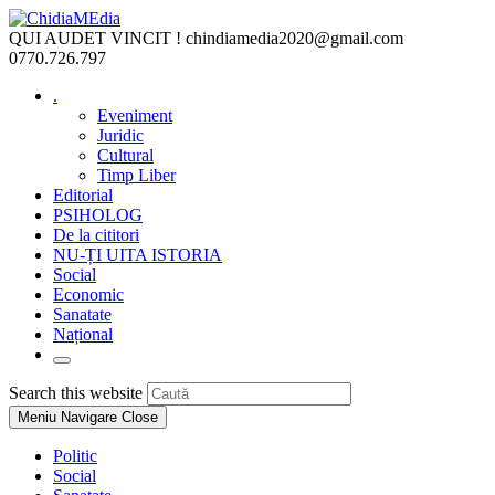
Skip
to
QUI AUDET VINCIT !
chindiamedia2020@gmail.com
content
0770.726.797
.
Eveniment
Juridic
Cultural
Timp Liber
Editorial
PSIHOLOG
De la cititori
NU-ȚI UITA ISTORIA
Social
Economic
Sanatate
Național
Toggle
website
Press
Search this website
search
Escape
Meniu Navigare
Close
to
close
Politic
the
Social
search