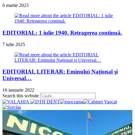
6 martie 2023
EDITORIAL: 1 iulie 1940. Retragerea continuă.
7 iulie 2025
EDITORIAL LITERAR: Eminului Național și
Universal…
16 ianuarie 2022
Press
Search this website
Escape
to
close
the
search
panel.