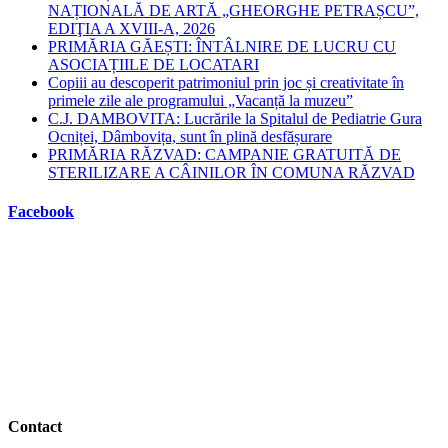
NAȚIONALĂ DE ARTĂ „GHEORGHE PETRAȘCU”,
EDIŢIA A XVIII-A, 2026
PRIMĂRIA GĂEȘTI: ÎNTÂLNIRE DE LUCRU CU
ASOCIAȚIILE DE LOCATARI
Copiii au descoperit patrimoniul prin joc și creativitate în
primele zile ale programului „Vacanță la muzeu”
C.J. DAMBOVITA: Lucrările la Spitalul de Pediatrie Gura
Ocniței, Dâmbovița, sunt în plină desfășurare
PRIMĂRIA RĂZVAD: CAMPANIE GRATUITĂ DE
STERILIZARE A CÂINILOR ÎN COMUNA RĂZVAD
Facebook
Contact