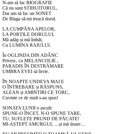
N-am să fac BIOGRAFIE
Că nu sunt STIHUITORUL,
Dar am să fac un SONET
De Blaga să-mi treacă dorul.
LA CUMPĂNA APELOR,
LA PORȚILE DORULUI,
Mă adăp și mă îmbăt,
Cu LUMINA RAIULUI.
În OGLINDA DIN ADÂNC
Privesc, cu MELANCOLIE ,
PARADIS ÎN DESTRĂMARE
UMBRA EVEI să învie.
ÎN NOAPTE UNDEVA MAI E
O ÎNTREBARE și RĂSPUNS,
ALEAN și AMINTIRI CE TORC,
Cuvinte ce de mult s-au spus!
SONATA LUNII o ascult:
SPUNE-O ÎNCET, N-O SPUNE TARE,
TU, SUFLETE PRUND DE PĂCATE!
MI-AȘTEPT AMURGUL …și mă doare…