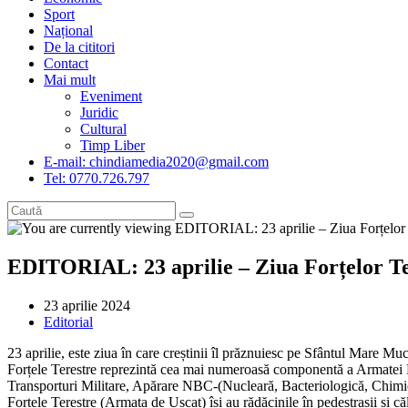
Sport
Național
De la cititori
Contact
Mai mult
Eveniment
Juridic
Cultural
Timp Liber
E-mail: chindiamedia2020@gmail.com
Tel: 0770.726.797
EDITORIAL: 23 aprilie – Ziua Forțelor Ter
Post
23 aprilie 2024
published:
Post
Editorial
category:
23 aprilie, este ziua în care creștinii îl prăznuiesc pe Sfântul Mare M
Forțele Terestre reprezintă cea mai numeroasă componentă a Armatei Româ
Transporturi Militare, Apărare NBC-(Nucleară, Bacteriologică, Chimi
Forțele Terestre (Armata de Uscat) își au rădăcinile în pedestrașii și 