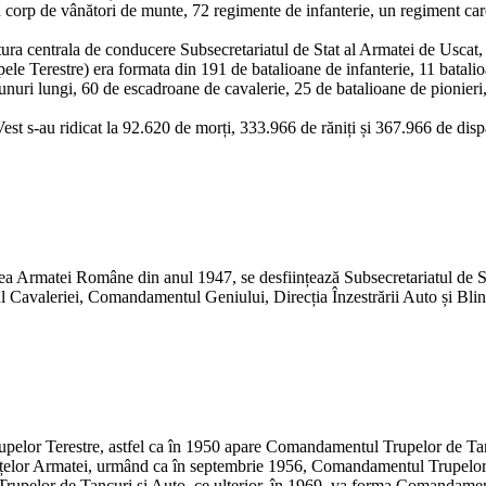
 corp de vânători de munte, 72 regimente de infanterie, un regiment care
tura centrala de conducere Subsecretariatul de Stat al Armatei de Uscat,
e Terestre) era formata din 191 de batalioane de infanterie, 11 batalioa
 tunuri lungi, 60 de escadroane de cavalerie, 25 de batalioane de pionie
est s-au ridicat la 92.620 de morți, 333.966 de răniți și 367.966 de disp
Armatei Române din anul 1947, se desființează Subsecretariatul de Stat 
 Cavaleriei, Comandamentul Geniului, Direcția Înzestrării Auto și Blin
upelor Terestre, astfel ca în 1950 apare Comandamentul Trupelor de Tanc
rțelor Armatei, urmând ca în septembrie 1956, Comandamentul Trupelor de
upelor de Tancuri și Auto, ce ulterior, în 1969, va forma Comandamentu