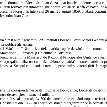
ăptuite de domnitorul Alexandru Ioan Cuza, apar bazele moderne a ceea ce
rau formate din infanterie, majoritară, cavalerie și câteva baterii de ar
Ploiești, la Florești, în intervalul 26 mai-23 august 1859, o tabără comu
Alexandru Ioan Cuza.
ia a fost numit generalul Ion Emanoil Florescu. Statul Major General a f
rile publice ale armatei.
l 1 Vânători, făcându-si, astfel, apariția trupele de vânători de munte.
la Malmaison , Floreasca şi Colentina în București.
i, luând astfel ființă Ministerul de Război al Principatelor Unite, ce av
ore, roșu-galben-albastru cu deviza „Honor et patria”, moment subliniat
ă oastea. Steagul e totdeodată trecutul, prezentul și viitorul țării, întreag
crările corespondenței oastei, Lucrările topografice, Lucrările de geniu și
ru desăvârșirea instrucției militare.
rora li se alăturau alți 24.500 de oameni reprezentând trupele teritoria
Constituției din 1866, au apărut, ca structuri organizatorice în Armata Ro