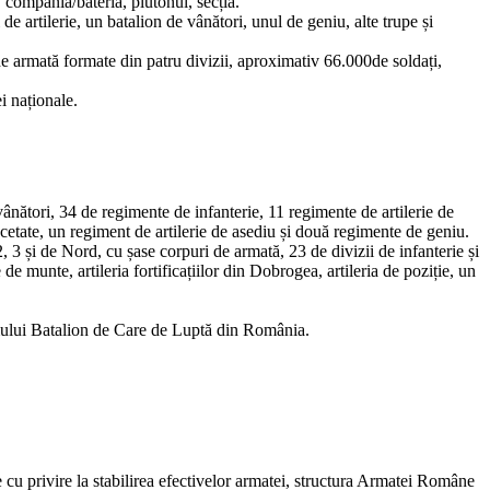
 compania/bateria, plutonul, secția.
e artilerie, un batalion de vânători, unul de geniu, alte trupe și
armată formate din patru divizii, aproximativ 66.000de soldați,
i naționale.
tori, 34 de regimente de infanterie, 11 regimente de artilerie de
 cetate, un regiment de artilerie de asediu și două regimente de geniu.
3 și de Nord, cu șase corpuri de armată, 23 de divizii de infanterie și
de munte, artileria fortificațiilor din Dobrogea, artileria de poziție, un
mului Batalion de Care de Luptă din România.
 cu privire la stabilirea efectivelor armatei, structura Armatei Române