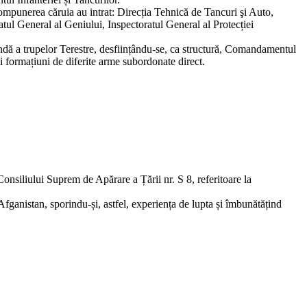
mpunerea căruia au intrat: Direcția Tehnică de Tancuri şi Auto,
atul General al Geniului, Inspectoratul General al Protecției
andă a trupelor Terestre, desființându-se, ca structură, Comandamentul
i formațiuni de diferite arme subordonate direct.
onsiliului Suprem de Apărare a Țării nr. S 8, referitoare la
Afganistan, sporindu-și, astfel, experiența de lupta și îmbunătățind