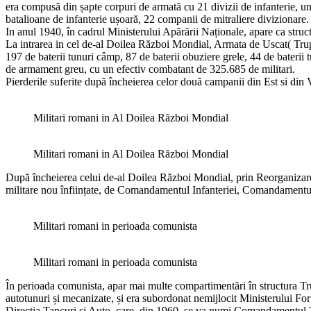
era compusă din șapte corpuri de armată cu 21 divizii de infanterie, un
batalioane de infanterie ușoară, 22 companii de mitraliere divizionare.
In anul 1940, în cadrul Ministerului Apărării Naționale, apare ca struc
La intrarea in cel de-al Doilea Război Mondial, Armata de Uscat( Trupel
197 de baterii tunuri câmp, 87 de baterii obuziere grele, 44 de baterii
de armament greu, cu un efectiv combatant de 325.685 de militari.
Pierderile suferite după încheierea celor două campanii din Est si din V
Militari romani in Al Doilea Război Mondial
Militari romani in Al Doilea Război Mondial
După încheierea celui de-al Doilea Război Mondial, prin Reorganizarea 
militare nou înființate, de Comandamentul Infanteriei, Comandamentul
Militari romani in perioada comunista
Militari romani in perioada comunista
În perioada comunista, apar mai multe compartimentări în structura Tr
autotunuri și mecanizate, și era subordonat nemijlocit Ministerului Fo
Direcția Tancuri și Auto, care, din 1960, se va numi Comandamentul Tr