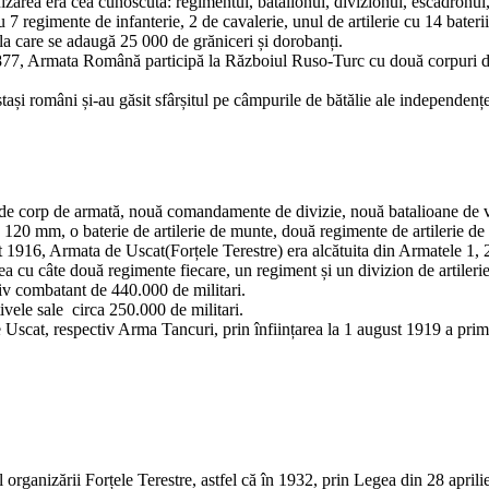
area era cea cunoscuta: regimentul, batalionul, divizionul, escadronul,
 regimente de infanterie, 2 de cavalerie, unul de artilerie cu 14 baterii d
, la care se adaugă 25 000 de grăniceri și dorobanți.
877, Armata Română participă la Războiul Ruso-Turc cu două corpuri de 
și români și-au găsit sfârșitul pe câmpurile de bătălie ale independențe
corp de armată, nouă comandamente de divizie, nouă batalioane de vână
. 120 mm, o baterie de artilerie de munte, două regimente de artilerie de
916, Armata de Uscat(Forțele Terestre) era alcătuita din Armatele 1, 2, 
ea cu câte două regimente fiecare, un regiment și un divizion de artilerie 
iv combatant de 440.000 de militari.
vele sale circa 250.000 de militari.
cat, respectiv Arma Tancuri, prin înființarea la 1 august 1919 a pri
ganizării Forțele Terestre, astfel că în 1932, prin Legea din 28 aprilie