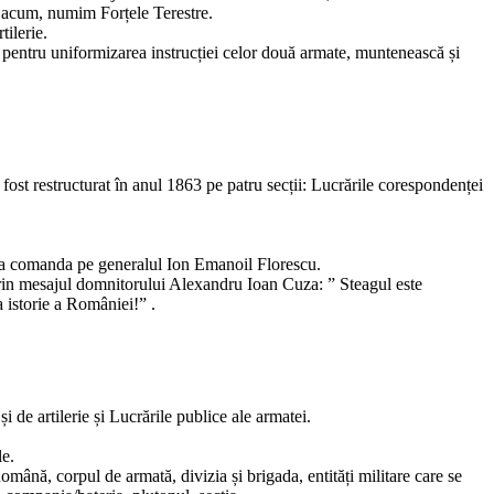
, acum, numim Forțele Terestre.
tilerie.
nă pentru uniformizarea instrucției celor două armate, muntenească și
ost restructurat în anul 1863 pe patru secții: Lucrările corespondenței
ea la comanda pe generalul Ion Emanoil Florescu.
 prin mesajul domnitorului Alexandru Ioan Cuza: ” Steagul este
a istorie a României!” .
 de artilerie și Lucrările publice ale armatei.
le.
mână, corpul de armată, divizia și brigada, entități militare care se