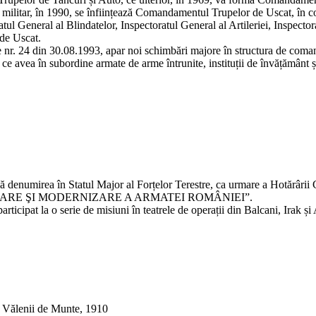
militar, în 1990, se înființează Comandamentul Trupelor de Uscat, în co
tul General al Blindatelor, Inspectoratul General al Artileriei, Inspector
 de Uscat.
le nr. 24 din 30.08.1993, apar noi schimbări majore în structura de com
 ce avea în subordine armate de arme întrunite, instituții de învățământ ș
 denumirea în Statul Major al Forțelor Terestre, ca urmare a Hotărârii C
ARE ŞI MODERNIZARE A ARMATEI ROMÂNIEI”.
cipat la o serie de misiuni în teatrele de operații din Balcani, Irak și 
ă, Vălenii de Munte, 1910