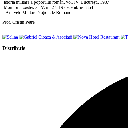
-Istoria militară a poporului român, vol. IV, București, 1987
-Monitorul oastei, an V, nr. 27, 19 decembrie 1864
– Arhivele Militare Naționale Române
Prof. Cristin Petre
Share
Distribuie
this
Opens
content
in
a
new
window