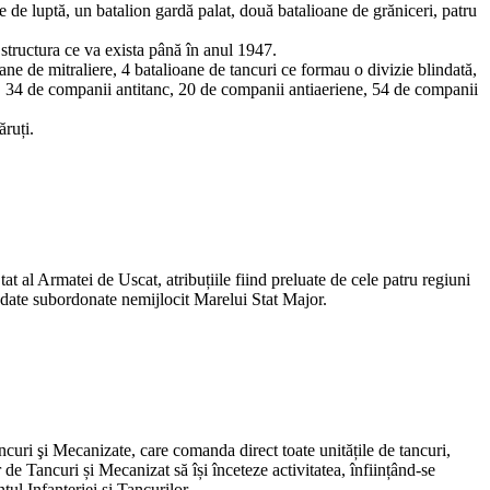
 de luptă, un batalion gardă palat, două batalioane de grăniceri, patru
 structura ce va exista până în anul 1947.
ne de mitraliere, 4 batalioane de tancuri ce formau o divizie blindată,
ri, 34 de companii antitanc, 20 de companii antiaeriene, 54 de companii
ăruți.
al Armatei de Uscat, atribuțiile fiind preluate de cele patru regiuni
date subordonate nemijlocit Marelui Stat Major.
uri şi Mecanizate, care comanda direct toate unitățile de tancuri,
 Tancuri și Mecanizat să își înceteze activitatea, înființând-se
l Infanteriei și Tancurilor.