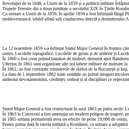
Revoluției de la 1848, a Unirii de la 1859 și a politicii militare înf
Trupele Terestre din a doua jumătate a secolului XIX în Țările Române, e
Ca urmare a Unirii de la 1859, în aprilie 1859 a fost înființată lângă 
moldovenească, tabără aflată sub conducerea directă a domnitorului 
La 12 noiembrie 1859 s-a înființat Statul Major General în fruntea căru
oastei, Lucrările topografice, Lucrările de geniu și de artilerie și Lucră
În 1860 a fost creat primul batalion de tiraliori, denumit apoi Batalionu
Ulterior, în 1861 sunt organizate alte noi tabere militare de instruire 
În 1862, au fost contopite ministerele de război de la București și Iaș
La data de 1 septembrie 1862 toate unitățile au primit steaguri tricol
simbolul devotamentului, credinței, ordinii și al disciplinei ce reprezint
Statul Major General a fost restructurat în anul 1863 pe patru secții: Lu
În 1863 la Cotroceni a fost amenajat un modern poligon de tragere, pent
In 1865 armata permanentă avea un efectiv de peste 19.000 de ostași, că
Pentru prima dată în istoria militară a României, ca urmare a adoptării 