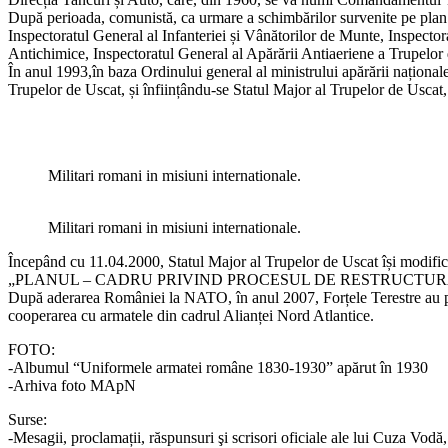
După perioada, comunistă, ca urmare a schimbărilor survenite pe plan 
Inspectoratul General al Infanteriei și Vânătorilor de Munte, Inspectora
Antichimice, Inspectoratul General al Apărării Antiaeriene a Trupelor
În anul 1993,în baza Ordinului general al ministrului apărării naționa
Trupelor de Uscat, și înființându-se Statul Major al Trupelor de Uscat,
Militari romani in misiuni internationale.
Militari romani in misiuni internationale.
Începând cu 11.04.2000, Statul Major al Trupelor de Uscat își modifică
„PLANUL – CADRU PRIVIND PROCESUL DE RESTRUCTUR
După aderarea României la NATO, în anul 2007, Forțele Terestre au parti
cooperarea cu armatele din cadrul Alianței Nord Atlantice.
FOTO:
-Albumul “Uniformele armatei române 1830-1930” apărut în 1930
-Arhiva foto MApN
Surse:
-Mesagii, proclamații, răspunsuri şi scrisori oficiale ale lui Cuza Vod