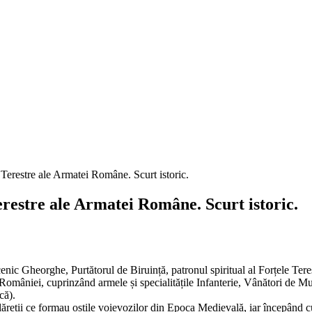
estre ale Armatei Române. Scurt istoric.
ucenic Gheorghe, Purtătorul de Biruință, patronul spiritual al Forțele T
niei, cuprinzând armele și specialitățile Infanterie, Vânători de Munte,
că).
călăreții ce formau oștile voievozilor din Epoca Medievală, iar începând