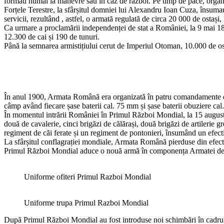
formau numai la manevre sau în caz de război. Pe timp de pace, organiz
Forțele Terestre, la sfârșitul domniei lui Alexandru Ioan Cuza, însumau 7
servicii, rezultând , astfel, o armată regulată de circa 20 000 de ostași
Ca urmare a proclamării independenței de stat a României, la 9 mai 1
12.300 de cai și 190 de tunuri.
Până la semnarea armistițiului cerut de Imperiul Otoman, 10.000 de osta
În anul 1900, Armata Română era organizată în patru comandamente de 
câmp având fiecare șase baterii cal. 75 mm și șase baterii obuziere cal
În momentul intrării României în Primul Război Mondial, la 15 august 1
două de cavalerie, cinci brigăzi de călărași, două brigăzi de artilerie gr
regiment de căi ferate și un regiment de pontonieri, însumând un efect
La sfârșitul conflagrației mondiale, Armata Română pierduse din efecti
Primul Război Mondial aduce o nouă armă în componența Armatei de Us
Uniforme ofiteri Primul Razboi Mondial
Uniforme trupa Primul Razboi Mondial
După Primul Război Mondial au fost introduse noi schimbări în cadrul or