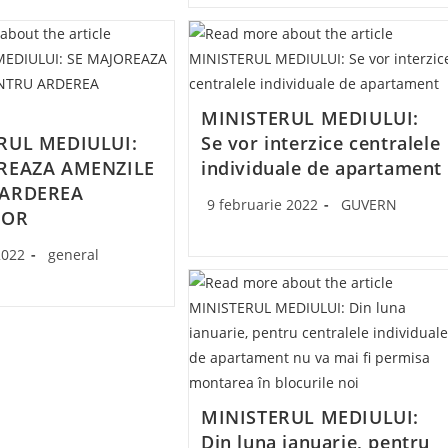
MINISTERUL MEDIULUI:
RUL MEDIULUI:
Se vor interzice centralele
REAZA AMENZILE
individuale de apartament
 ARDEREA
Post
Post
9 februarie 2022
GUVERN
LOR
published:
category:
Post
2022
general
category:
MINISTERUL MEDIULUI:
Din luna ianuarie, pentru