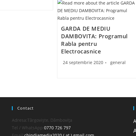
GARDA DE MEDIU
DAMBOVITA: Programul
Rabla pentru
Electrocasnice
Post
Post
24 septembrie 2020
general
published:
category:
Contact
Adresa:
Târgoviște, Dâmbovița
A
Opens
Tel / WhatsApp:
0770 726 797
A
in
Opens
Email:
chindiamedia2020 ( at ) gmail.com