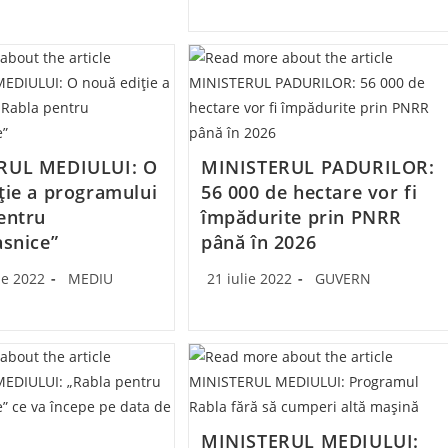
RUL MEDIULUI: O
MINISTERUL PADURILOR:
ţie a programului
56 000 de hectare vor fi
entru
împădurite prin PNRR
asnice”
până în 2026
Post
Post
Post
ie 2022
MEDIU
21 iulie 2022
GUVERN
category:
published:
category:
MINISTERUL MEDIULUI: