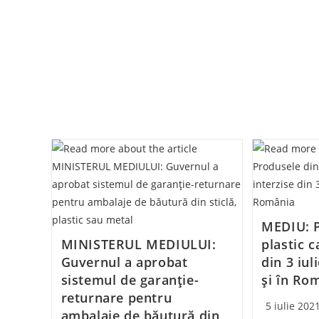
MEDIU: P
MINISTERUL MEDIULUI:
plastic c
Guvernul a aprobat
din 3 iul
sistemul de garanție-
și în Ro
returnare pentru
Post
5 iulie 202
ambalaje de băutură din
published: