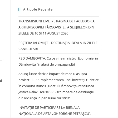
Articole Recente
TRANSMISIUNI LIVE, PE PAGINA DE FACEBOOK A
ARHIEPISCOPIEI TÂRGOVIȘTEI, A SLUJBELOR DIN
ZILELE DE 10 ȘI 11 AUGUST 2026
PEȘTERA IALOMIȚEI, DESTINAȚIA IDEALĂ ÎN ZILELE
CANICULARE
PSD DÂMBOVIȚA: Cu ce vine ministrul Economiei în
Dâmbovița, în afară de propagandă?
Anunț luare decizie impact de mediu asupra
proiectului ” ”Implementarea unei investiții turistice
în comuna Runcu, județul Dâmbovița-Pensiunea
Jessica Relax House SRL-schimbare de destinație
din locuința în pensiune turistica”
INVITAȚIE DE PARTICIPARE LA BIENALA
NAȚIONALĂ DE ARTĂ „GHEORGHE PETRAȘCU”,