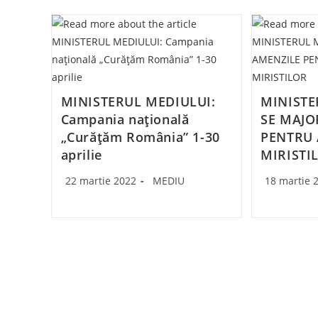
MINISTERUL MEDIULUI:
MINISTE
Campania naţională
SE MAJO
„Curăţăm România” 1-30
PENTRU
aprilie
MIRISTI
Post
Post
Post
22 martie 2022
MEDIU
18 martie 
published:
category:
published: