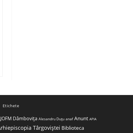
Etichete
Anunt
JOFM Dâmbovița
Alesandru Duțu
anaf
APIA
rhiepiscopia Târgoviștei
Biblioteca