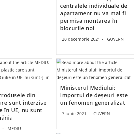
centralele individuale de
apartament nu va mai fi
permisa montarea în
blocurile noi
Post
Post
20 decembrie 2021
GUVERN
published:
category:
Ministerul Mediului:
rodusele din
Importul de deșeuri este
are sunt interzise
un fenomen generalizat
ie în UE, nu sunt
Post
Post
7 iunie 2021
GUVERN
mânia
published:
category:
Post
1
MEDIU
category: