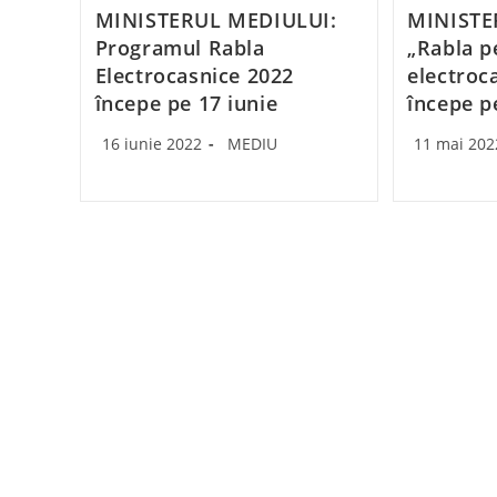
MINISTERUL MEDIULUI:
MINISTE
Programul Rabla
„Rabla p
Electrocasnice 2022
electroc
începe pe 17 iunie
începe p
Post
Post
Post
16 iunie 2022
MEDIU
11 mai 202
published:
category:
published: