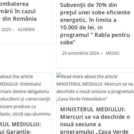
combaterea
Subvenții de 70% din
mării în cazul
prețul unei sobe eficiente
r din România
energetic, în limita a
10.000 de lei, in
Post
e 2025
GUVERN
programul ” Rabla pentru
category:
sobe”
Post
Post
29 octombrie 2024
MEDIU
published:
category:
MINISTERUL MEDIULUI:
Miercuri se va deschide o
RUL MEDIULUI:
nouă sesiune a
ui Garanție-
programului „Casa Verde