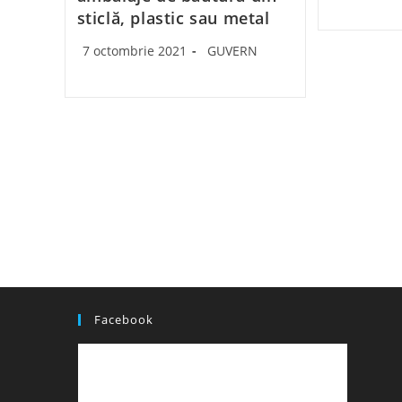
sticlă, plastic sau metal
Post
Post
7 octombrie 2021
GUVERN
published:
category:
Facebook