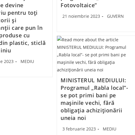
e devine
Fotovoltaice”
iu pentru toți
Post
Post
21 noiembrie 2023
GUVERN
orii și
published:
category:
nții care pun în
produse cu
in plastic, sticlă
iniu
Post
ie 2023
MEDIU
category:
MINISTERUL MEDIULUI:
Programul „Rabla local”-
se pot primi bani pe
mașinile vechi, fără
obligaţia achiziţionării
uneia noi
Post
Post
3 februarie 2023
MEDIU
published:
category: