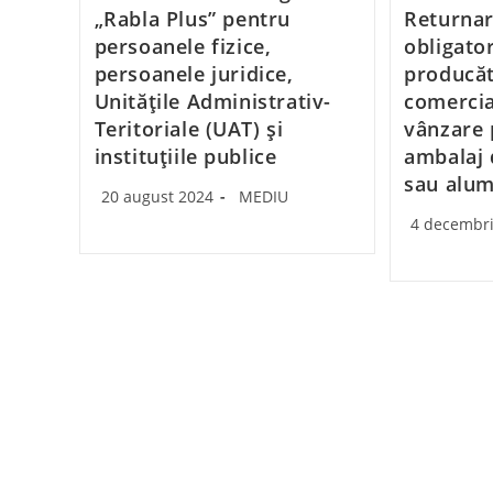
„Rabla Plus” pentru
Returnar
persoanele fizice,
obligator
persoanele juridice,
producăt
Unităţile Administrativ-
comercia
Teritoriale (UAT) şi
vânzare 
instituţiile publice
ambalaj d
sau alum
Post
Post
20 august 2024
MEDIU
published:
category:
Post
4 decembr
published: