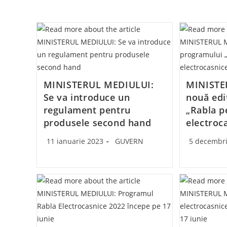
MINISTERUL MEDIULUI:
MINISTE
Se va introduce un
nouă edi
regulament pentru
„Rabla p
produsele second hand
electroc
Post
Post
Post
11 ianuarie 2023
GUVERN
5 decembr
published:
category:
published: