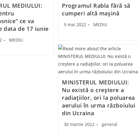
RUL MEDIULUI:
Programul Rabla fără să
entru
cumperi altă maşină
asnice” ce va
Post
Post
9 mai 2022
MEDIU
e data de 17 iunie
published:
category:
Post
2
MEDIU
category:
MINISTERUL MEDIULUI:
Nu există o creștere a
radiațiilor, ori la poluarea
aerului în urma războiului
din Ucraina
Post
Post
30 martie 2022
general
published:
category: