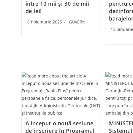
între 10 mii și 30 de mii
pentru 
de lei!
dezinfor
barajelo
Post
Post
6 noiembrie 2025
GUVERN
published:
category:
Post
13 ianuari
published:
A început o nouă sesiune
MINISTE
de înscriere în Programul
Sistemul