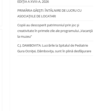
EDIŢIA A XVIII-A, 2026
PRIMĂRIA GĂEȘTI: ÎNTÂLNIRE DE LUCRU CU
ASOCIAȚIILE DE LOCATARI
Copiii au descoperit patrimoniul prin joc și
creativitate în primele zile ale programului „Vacanță
la muzeu”
C.J. DAMBOVITA: Lucrările la Spitalul de Pediatrie
Gura Ocniței, Dâmbovița, sunt în plină desfășurare