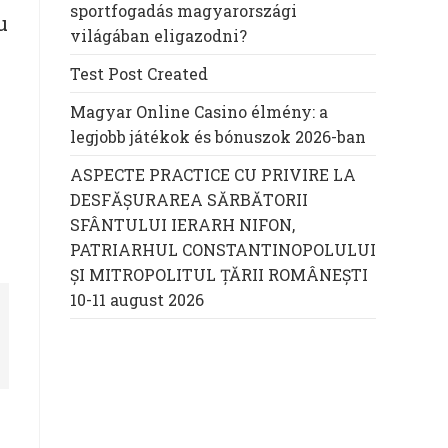
sportfogadás magyarországi
u
világában eligazodni?
Test Post Created
Magyar Online Casino élmény: a
legjobb játékok és bónuszok 2026-ban
ASPECTE PRACTICE CU PRIVIRE LA
DESFĂȘURAREA SĂRBĂTORII
SFÂNTULUI IERARH NIFON,
PATRIARHUL CONSTANTINOPOLULUI
ŞI MITROPOLITUL ȚĂRII ROMÂNEȘTI
10-11 august 2026