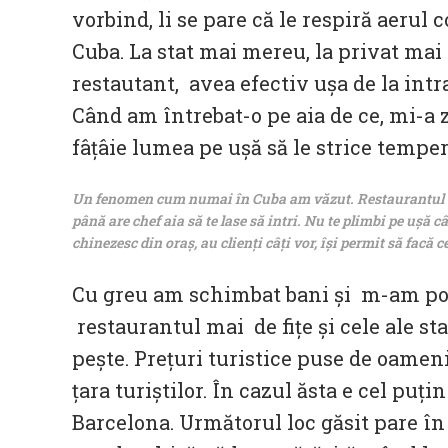
vorbind, li se pare că le respiră aerul
Cuba. La stat mai mereu, la privat mai
restautant, avea efectiv ușa de la intr
Când am întrebat-o pe aia de ce, mi-a 
fâțâie lumea pe ușă să le strice temper
Un fenomen cum numai în Cuba am văzut. Restaurantul desch
până are chef aia să te lase să intri. Nu te plimbi pe ușă 
chinezesc din oraș, au clienți câți vor, își permit să facă ce
Cu greu am schimbat bani și m-am porn
restaurantul mai de fițe și cele ale sta
pește. Prețuri turistice puse de oameni
țara turiștilor. În cazul ăsta e cel pu
Barcelona. Următorul loc găsit pare în