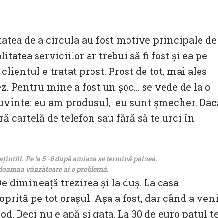
tatea de a circula au fost motive principale de
tea serviciilor ar trebui să fi fost și ea pe
clientul e tratat prost. Prost de tot, mai ales
z. Pentru mine a fost un șoc… se vede de la o
 cuvinte: eu am produsul, eu sunt șmecher. Dac
 cartelă de telefon sau fără să te urci în
ațintiți. Pe la 5 -6 după amiaza se termină painea.
 doamna vânzătoare ai o problemă.
e dimineață trezirea și la duș. La casa
oprită pe tot orașul. Așa a fost, dar când a veni
d. Deci nu e apă și gata. La 30 de euro patul t