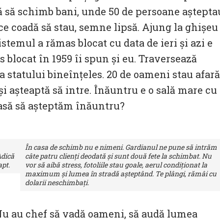
că să schimb bani, unde 50 de persoane aștepta
e coadă să stau, semne lipsă. Ajung la ghișeu
temul a rămas blocat cu data de ieri și azi e
s blocat în 1959 îi spun și eu. Traversează
 a statului bineînțeles. 20 de oameni stau afară
și așteaptă să intre. Înăuntru e o sală mare cu
lasă să așteptăm înăuntru?
În casa de schimb nu e nimeni. Gardianul ne pune să intrăm
Adică
câte patru clienți deodată și sunt două fete la schimbat. Nu
apt.
vor să aibă stress, fotoliile stau goale, aerul condiționat la
maximum și lumea în stradă așteptând. Te plângi, rămâi cu
dolarii neschimbați.
 Nu au chef să vadă oameni, să audă lumea