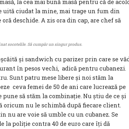
 masă, la cea mai bună masă pentru că de acol
Se uită ciudat la mine, mai trage un fum din
 oră deschide. A zis ora din cap, are chef să
at socotelile. Să cumpăr un singur produs.
fleșcăită și sandwich cu parizer prin care se vă
aurant în pesos vechi, adică pentru cubanezi.
u. Sunt patru mese libere și noi stăm la
eze ceva femei de 50 de ani care lucrează pe
ne pune să stăm la combinație. Nu știu de ce și
că oricum nu le schimbă după fiecare client.
in nu are voie să umble cu un cubanez. Se
 la poliție contra 40 de euro care îți dă