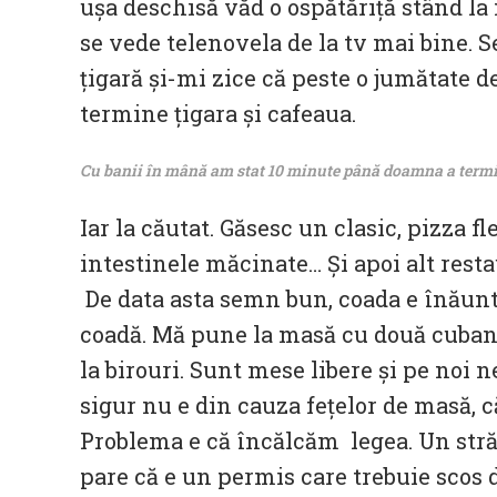
ușa deschisă văd o ospătăriță stând la
se vede telenovela de la tv mai bine. 
țigară și-mi zice că peste o jumătate de
termine țigara și cafeaua.
Cu banii în mână am stat 10 minute până doamna a termin
Iar la căutat. Găsesc un clasic, pizza 
intestinele măcinate… Și apoi alt rest
De data asta semn bun, coada e înăuntr
coadă. Mă pune la masă cu două cuban
la birouri. Sunt mese libere și pe noi 
sigur nu e din cauza fețelor de masă, 
Problema e că încălcăm legea. Un stră
pare că e un permis care trebuie scos de