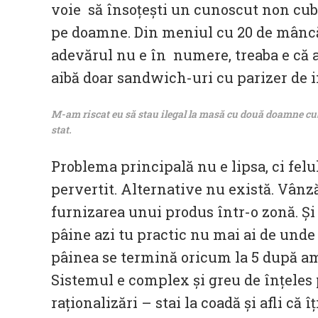
voie să însoțești un cunoscut non cub
pe doamne. Din meniul cu 20 de mâncăr
adevărul nu e în numere, treaba e că a
aibă doar sandwich-uri cu parizer de i
M-am riscat eu să stau ilegal la masă cu două doamne cu
stat.
Problema principală nu e lipsa, ci felul
pervertit. Alternative nu există. Vânză
furnizarea unui produs într-o zonă. Și 
pâine azi tu practic nu mai ai de und
pâinea se termină oricum la 5 după ami
Sistemul e complex și greu de înțeles p
raționalizări – stai la coadă și afli că 