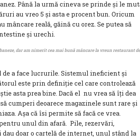
anez. Până la urmă cineva se prinde și le mut
uri au vreo 5 și asta e procent bun. Oricum
u mâncare reală, găină cu orez. Se putea să
ntestine și urechi.
baneze, dar am nimerit cea mai bună mâncare la vreun restaurant d
 de a face lucrurile. Sistemul ineficient și
torul este prin definiție cel care controlează
știe asta prea bine. Dacă el nu vrea să îți dea
e să cumperi deoarece magazinele sunt rare și
aza. Așa că îsi permite să facă ce vrea.
entru unul din afară. Pile, rezervări,
îți dau doar o cartelă de internet, unul stând la