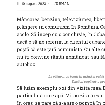
Post
Post
10 august 2023
JURNAL
published:
category:
Mâncarea, benzina, televiziunea, liber
plângere în comunism în România. Calita
acolo. Să încep cu o concluzie, în Cuba 
dacă e să ne referim la clientul cubane
poștă că este țară comunistă. Cu alte
nu îți convine rămâi nemâncat sau fără
autobuz.
La pâine…. cu banii în mână și ochii 
Dacă ai supărat-o pe
Să luăm exemplu o zi din vizita mea. D
particulară nu e apă. Mi-au zis că este 
în oraș se pare că s-a ars o pompă în po