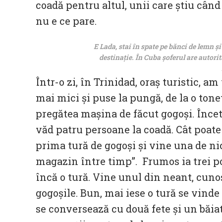
coadă pentru altul, unii care știu câ
nu e ce pare.
E Lada, stai în spate pe bănci de lemn și
destinație. În Cuba șoferul are autori
Într-o zi, în Trinidad, oraș turistic, a
mai mici și puse la pungă, de la o tonet
pregătea mașina de făcut gogoși. Încet
văd patru persoane la coadă. Cât poate
prima tură de gogoși și vine una de nic
magazin între timp”. Frumos ia trei por
încă o tură. Vine unul din neant, cunos
gogoșile. Bun, mai iese o tură se vind
se conversează cu două fete și un băiat