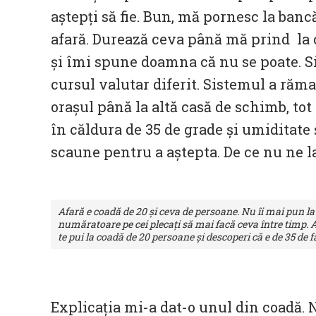
aștepți să fie. Bun, mă pornesc la ban
afară. Durează ceva până mă prind la c
și îmi spune doamna că nu se poate. Sis
cursul valutar diferit. Sistemul a răma
orașul până la altă casă de schimb, tot
în căldura de 35 de grade și umiditate 
scaune pentru a aștepta. De ce nu ne 
Afară e coadă de 20 și ceva de persoane. Nu îi mai pun la
număratoare pe cei plecați să mai facă ceva între timp. 
te pui la coadă de 20 persoane și descoperi că e de 35 de f
Explicația mi-a dat-o unul din coadă.