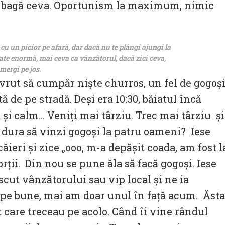
nd bagă ceva. Oportunism la maximum, nimic
 cu un picior pe afară, dar dacă nu te plângi ajungi la
tate enormă, mai ceva ca vânzătorul, dacă zici ceva,
mergi pe jos.
m vrut să cumpăr niște churros, un fel de gogoș
ă de pe stradă. Deși era 10:30, băiatul încă
 și calm… Veniți mai târziu. Trec mai târziu și
 dura să vinzi gogoși la patru oameni? Iese
ăieri și zice „ooo, m-a depășit coada, am fost l
ții. Din nou se pune ăla să facă gogoși. Iese
cut vânzătorului sau vip local și ne ia
e pe bune, mai am doar unul în față acum. Ăsta
 care treceau pe acolo. Când îi vine rândul