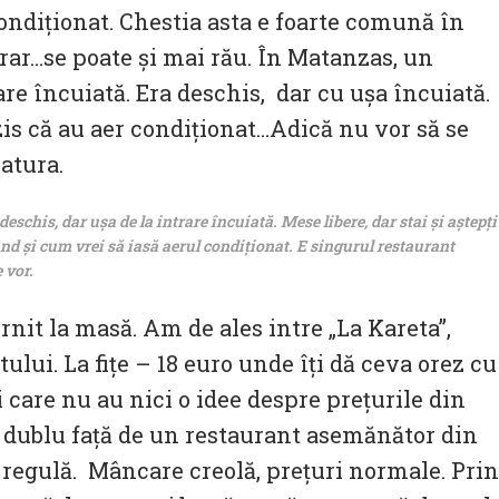
 condiționat. Chestia asta e foarte comună în
 rar…se poate și mai rău. În Matanzas, un
are încuiată. Era deschis, dar cu ușa încuiată.
zis că au aer condiționat…Adică nu vor să se
atura.
is, dar ușa de la intrare încuiată. Mese libere, dar stai și aștepți
când și cum vrei să iasă aerul condiționat. E singurul restaurant
 vor.
it la masă. Am de ales intre „La Kareta”,
tului. La fițe – 18 euro unde îți dă ceva orez cu
 care nu au nici o idee despre prețurile din
țin dublu față de un restaurant asemănător din
 regulă. Mâncare creolă, prețuri normale. Prin