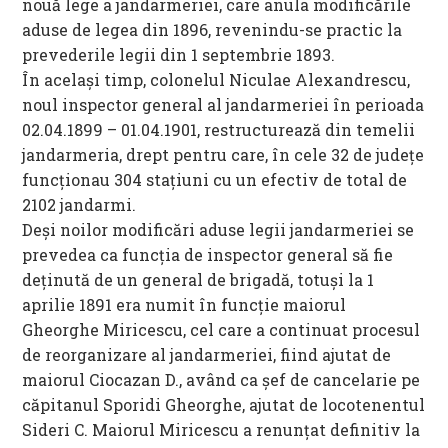
nouă lege a jandarmeriei, care anula modificările
aduse de legea din 1896, revenindu-se practic la
prevederile legii din 1 septembrie 1893.
În acelaşi timp, colonelul Niculae Alexandrescu,
noul inspector general al jandarmeriei în perioada
02.04.1899 – 01.04.1901, restructurează din temelii
jandarmeria, drept pentru care, în cele 32 de judeţe
funcţionau 304 staţiuni cu un efectiv de total de
2102 jandarmi.
Deşi noilor modificări aduse legii jandarmeriei se
prevedea ca funcţia de inspector general să fie
deţinută de un general de brigadă, totuşi la 1
aprilie 1891 era numit în funcţie maiorul
Gheorghe Miricescu, cel care a continuat procesul
de reorganizare al jandarmeriei, fiind ajutat de
maiorul Ciocazan D., având ca şef de cancelarie pe
căpitanul Sporidi Gheorghe, ajutat de locotenentul
Sideri C. Maiorul Miricescu a renunţat definitiv la