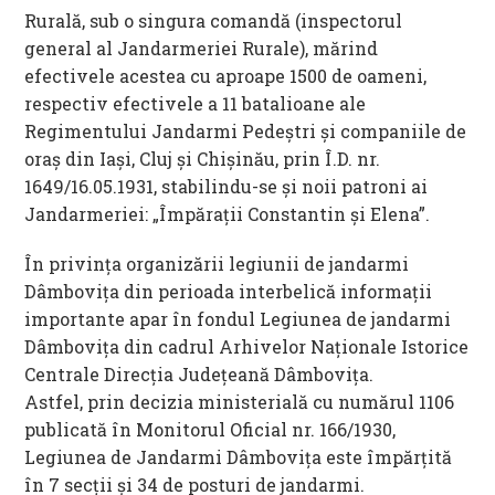
Rurală, sub o singura comandă (inspectorul
general al Jandarmeriei Rurale), mărind
efectivele acestea cu aproape 1500 de oameni,
respectiv efectivele a 11 batalioane ale
Regimentului Jandarmi Pedeştri şi companiile de
oraş din Iaşi, Cluj şi Chişinău, prin Î.D. nr.
1649/16.05.1931, stabilindu-se şi noii patroni ai
Jandarmeriei: „Împăraţii Constantin şi Elena”.
În privinţa organizării legiunii de jandarmi
Dâmboviţa din perioada interbelică informaţii
importante apar în fondul Legiunea de jandarmi
Dâmboviţa din cadrul Arhivelor Naţionale Istorice
Centrale Direcţia Județeană Dâmboviţa.
Astfel, prin decizia ministerială cu numărul 1106
publicată în Monitorul Oficial nr. 166/1930,
Legiunea de Jandarmi Dâmboviţa este împărţită
în 7 secţii şi 34 de posturi de jandarmi.