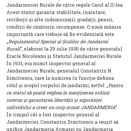
Jandarmeriei Rurale de către regele Carol al II-lea.
Acest statut garanta: stabilitate, înaintare,
retribuţii şi alte indemnizaţii, gradaţii, pensii,
condiţii de căsătorie, recompense. O nouă măsura
importantă care trebuie să fie evidenţiată este
„
Regulamentul Special al Şcolilor de Jandarmi
Rurali
”, elaborat la 29 iulie 1930 de către generalul
Eracle Nicoleanu şi Statutul Jandarmeriei Rurale.
În 1931, era numit inspector general al
Jandarmeriei Rurale, generalul Constantin N.
Dimitrescu, care la numirea în funcţie definea
rolul şi scopul corpului de jandarmi, astfel: „
Pentru
ca statul să poată veghea la menţinerea ordinii
interne şi garantarea libertăţii şi siguranţei
individului a creat un corp armat JANDARMERIA
”.
În timpul cât a fost inspector general al
Jandarmeriei, Constantin Dimitrescu a reuşit să
unifice Jandarmeria Armatei cu Jandarmeria