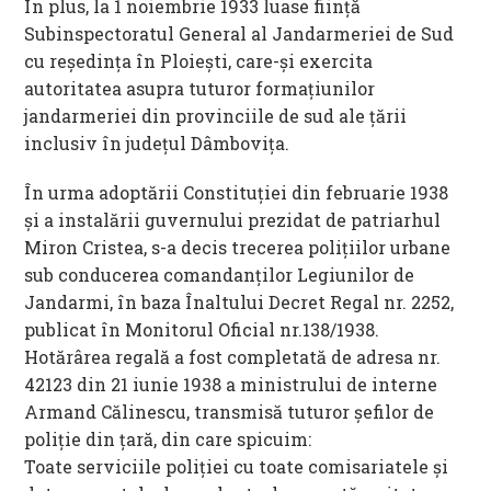
În plus, la 1 noiembrie 1933 luase fiinţă
Subinspectoratul General al Jandarmeriei de Sud
cu reşedinţa în Ploieşti, care-şi exercita
autoritatea asupra tuturor formaţiunilor
jandarmeriei din provinciile de sud ale ţării
inclusiv în judeţul Dâmboviţa.
În urma adoptării Constituţiei din februarie 1938
şi a instalării guvernului prezidat de patriarhul
Miron Cristea, s-a decis trecerea poliţiilor urbane
sub conducerea comandanţilor Legiunilor de
Jandarmi, în baza Înaltului Decret Regal nr. 2252,
publicat în Monitorul Oficial nr.138/1938.
Hotărârea regală a fost completată de adresa nr.
42123 din 21 iunie 1938 a ministrului de interne
Armand Călinescu, transmisă tuturor şefilor de
poliţie din ţară, din care spicuim:
Toate serviciile poliţiei cu toate comisariatele şi