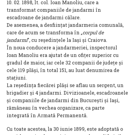
10. 02. 1898, lt. col. Ioan Manoliu, care a
transformat companiile de jandarmi în
escadroane de jandarmi călare.
De asemenea, a desfiinţat jandarmeria comunală,
care de acum se transforma în „
corpul de
jandarmi
”, cu reşedinţele la Iaşi şi Craiova.
În noua conducere a jandarmeriei, inspectorul
Ioan Manoliu era ajutat de un ofiţer superior cu
gradul de maior, iar cele 32 companii de judeţe şi
cele 119 plăşi, în total 151, au luat denumirea de
staţiuni.
La reşedinţa fiecărei plăşi se aflau un sergent, un
brigadier şi 4 jandarmi. Divizioanele, escadroanele
şi companiile de jandarmi din Bucureşti şi Iaşi,
rămâneau în vechea organizare, ca parte
integrată în Armată Permanentă.
Cu toate acestea, la 30 iunie 1899, este adoptată o