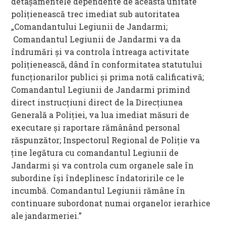
detaşamentele dependente de această unitate
poliţienească trec imediat sub autoritatea
„Comandantului Legiunii de Jandarmi;
Comandantul Legiunii de Jandarmi va da
îndrumări şi va controla întreaga activitate
poliţienească, dând în conformitatea statutului
funcţionarilor publici şi prima notă calificativă;
Comandantul Legiunii de Jandarmi primind
direct instrucţiuni direct de la Direcţiunea
Generală a Poliţiei, va lua imediat măsuri de
executare şi raportare rămânând personal
răspunzător; Inspectorul Regional de Poliţie va
ţine legătura cu comandantul Legiunii de
Jandarmi şi va controla cum organele sale în
subordine îşi îndeplinesc îndatoririle ce le
incumbă. Comandantul Legiunii rămâne în
continuare subordonat numai organelor ierarhice
ale jandarmeriei.”