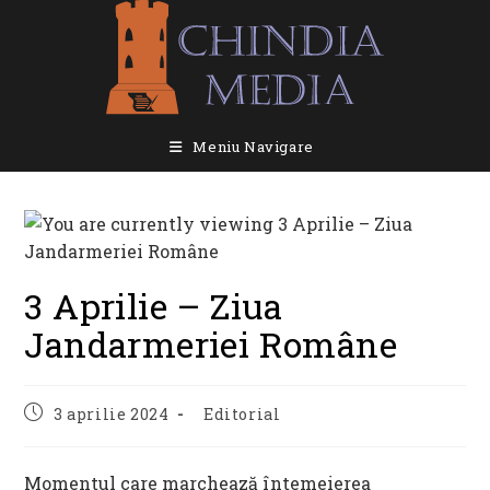
Skip
to
content
Meniu Navigare
3 Aprilie – Ziua
Jandarmeriei Române
Post
Post
3 aprilie 2024
Editorial
published:
category:
Momentul care marchează întemeierea