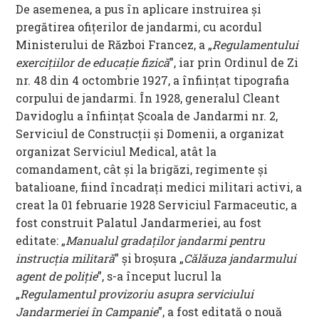
De asemenea, a pus în aplicare instruirea şi
pregătirea ofiţerilor de jandarmi, cu acordul
Ministerului de Război Francez, a „
Regulamentului
exerciţiilor de educaţie fizică
”, iar prin Ordinul de Zi
nr. 48 din 4 octombrie 1927, a înfiinţat tipografia
corpului de jandarmi. În 1928, generalul Cleant
Davidoglu a înfiinţat Şcoala de Jandarmi nr. 2,
Serviciul de Construcţii şi Domenii, a organizat
organizat Serviciul Medical, atât la
comandament, cât şi la brigăzi, regimente şi
batalioane, fiind încadraţi medici militari activi, a
creat la 01 februarie 1928 Serviciul Farmaceutic, a
fost construit Palatul Jandarmeriei, au fost
editate: „
Manualul gradaţilor jandarmi pentru
instrucţia militară
” şi broşura „
Călăuza jandarmului
agent de poliţie
”, s-a început lucrul la
„
Regulamentul provizoriu asupra serviciului
Jandarmeriei în Campanie
”, a fost editată o nouă