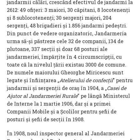
jandarmii călări, crescând efectivul de jandarmi la
2612: 49 ofiţeri: 3 maiori, 30 căpitani, 8 locotenenţi
şi 8 sublocotenenţi; 30 sergenţi majori, 204
sergenţi, 48 brigadieri şi 1.856 jandarmi pedeştri.
Din punct de vedere organizatoric, Jandarmeria
urma să-şi păstreze cele 32 de companii, 134 de
plutoane, 337 secţii şi doar 68 posturi ale
jandarmeriei, împărţite în 4 circumscripţii, cu
toate că la nivelul ţării existau 3000 de comune.
De numele maiorului Gheorghe Miricescu sunt
legate şi înfiinţarea „
Atelierului de confecţii
” pentru
jandarmii şi sergenţii de oraş în 1904, a „
Casei de
Ajutor al Jandarmeriei Rurale
” pe lângă Ministerul
de Interne la 1 martie 1906, dar şi a primei
Companii Mobile şi a Şcolilor pentru şefii de
posturi şi şefii de secţii în 1908.
În 1908, noul inspector general al Jandarmeriei