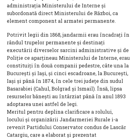
administraţia Ministerului de Interne şi
subordonată direct Ministerului de Război, ca
element component al armatei permanente.
Potrivit legii din 1868, jandarmii erau încadraţi în
rândul trupelor permanente şi destinaţi
executării diverselor sarcini administrative şi de
Poliţie ce aparţineau Ministerului de Interne, erau
constituiţi în două companii pedestre, câte una la
Bucureşti şi Iaşi, şi cinci escadroane, la Bucureşti,
Iaşi şi până în 1874, în cele trei judeţe din sudul
Basarabiei (Cahul, Bolgrad şi Ismail). Însă, lipsa
resurselor băneşti au întârziat până în anul 1893
adoptarea unei astfel de legi.
Meritul pentru deplina clarificare a rolului,
locului şi organizării Jandarmeriei Rurale i-a
revenit Partidului Conservator condus de Lascăr
Catargiu, care a elaborat şi prezentat