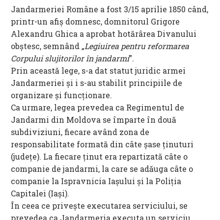
Jandarmeriei Române a fost 3/15 aprilie 1850 când,
printr-un afiş domnesc, domnitorul Grigore
Alexandru Ghica a aprobat hotărârea Divanului
obştesc, semnând „
Legiuirea pentru reformarea
Corpului slujitorilor în jandarmi
”.
Prin această lege, s-a dat statut juridic armei
Jandarmeriei şi i s-au stabilit principiile de
organizare şi funcţionare.
Ca urmare, legea prevedea ca Regimentul de
Jandarmi din Moldova se împarte în două
subdiviziuni, fiecare având zona de
responsabilitate formată din câte şase ţinuturi
(judeţe). La fiecare ţinut era repartizată câte o
companie de jandarmi, la care se adăuga câte o
companie la Ispravnicia Iaşului şi la Poliţia
Capitalei (Iaşi).
În ceea ce priveşte executarea serviciului, se
prevedea ca Jandarmeria executa un serviciu