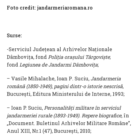
Foto credit:
jandarmeriaromana.ro
Surse:
-Serviciul Județean al Arhivelor Naționale
Dâmbovița, fond
Poliția orașului Târgoviște
;
fond
Legiunea de Jandarmi Dâmbovița
;
– Vasile Mihalache, Ioan P
.
Suciu,
Jandarmeria
română
(1850-1949), pagini dintr-o istorie nescrisă
,
Bucureşti, Editura Ministerului de Interne, 1993;
– Ioan P. Suciu,
Personalităţi militare în serviciul
jandarmeriei rurale (1893-1949). Repere biografice
, în
„Document. Buletinul Arhivelor Militare Române”,
Anul XIII, Nr.1 (47), Bucureşti, 2010;