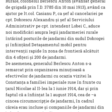
Rurale, colonelul Berlescu Anton (avansat general
de grigadă prin Î.D. 3785 din 10 mai 1913), având ca
ajutor pe lt.col. Casianu P., ca şef al cancelariei pe
cpt. Dobrescu Alexandru şi şef al Serviciului
Administrativ pe cpt. intendent Lobei C., aduce
noi modificări asupra legii jandarmeriei rurale
întărind posturile de jandarmi din sudul Dobrogei
şi înfiinţând Detaşamentul mobil pentru
intervenţii rapide în zona de frontieră alcătuit
din 4 ofiţeri şi 200 de jandarmi.
De asemenea, generalul Berlescu Anton s-a
remarcat prin organizarea minuţioasă a
efectivelor de jandarmi cu ocazia vizitei la
Constanţa a familiei imperiale ruse în frunte cu
ţarul Nicolae al II-lea la 1 iunie 1914, dar şi prin
faptul că a înfiinţat la 1 august 1914, cea de –a
cincea circumscripţie de jandarmi, în cadrul
căreia erau incluse şi companiile de jandarmi din