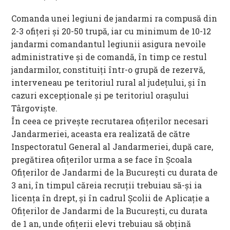
Comanda unei legiuni de jandarmi ra compusă din
2-3 ofiţeri şi 20-50 trupă, iar cu minimum de 10-12
jandarmi comandantul legiunii asigura nevoile
administrative şi de comandă, în timp ce restul
jandarmilor, constituiţi într-o grupă de rezervă,
interveneau pe teritoriul rural al judeţului, şi în
cazuri excepţionale şi pe teritoriul oraşului
Târgovişte.
În ceea ce priveşte recrutarea ofiţerilor necesari
Jandarmeriei, aceasta era realizată de către
Inspectoratul General al Jandarmeriei, după care,
pregătirea ofiţerilor urma a se face în Şcoala
Ofiţerilor de Jandarmi de la Bucureşti cu durata de
3 ani, în timpul căreia recruţii trebuiau să-şi ia
licenţa în drept, şi în cadrul Şcolii de Aplicaţie a
Ofiţerilor de Jandarmi de la Bucureşti, cu durata
de 1 an, unde ofiţerii elevi trebuiau să obţină