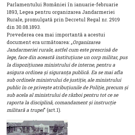
Parlamentului României în ianuarie-februarie
1893, Legea pentru organizarea Jandarmeriei
Rurale, promulgată prin Decretul Regal nr. 2919
din 30.08.1893.
Prevederea cea mai importantă a acestui
document era următoarea: „
Organizarea
Jandarmeriei rurale, astfel cum este prescrisă de
lege, face din această instituţiune un corp militar, pus
la dispoziţiunea ministrului de interne, pentru a
asigura ordinea şi siguranţa publică. Ea se mai afla
sub ordinele ministrului de justiţie, ale ministrului
public în ce priveşte atribuţiunile de Poliţie, precum şi
sub acela al ministrului de război pentru tot ce se
raporta la disciplină, comandament şi instrucţie
militară a trupei
” (art.1).