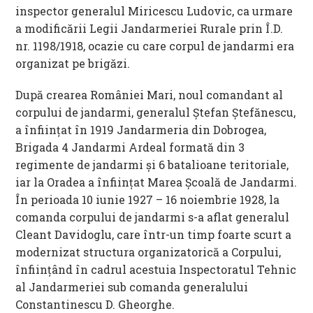
inspector generalul Miricescu Ludovic, ca urmare
a modificării Legii Jandarmeriei Rurale prin Î.D.
nr. 1198/1918, ocazie cu care corpul de jandarmi era
organizat pe brigăzi.
După crearea României Mari, noul comandant al
corpului de jandarmi, generalul Ştefan Ştefănescu,
a înfiinţat în 1919 Jandarmeria din Dobrogea,
Brigada 4 Jandarmi Ardeal formată din 3
regimente de jandarmi şi 6 batalioane teritoriale,
iar la Oradea a înfiinţat Marea Şcoală de Jandarmi.
În perioada 10 iunie 1927 – 16 noiembrie 1928, la
comanda corpului de jandarmi s-a aflat generalul
Cleant Davidoglu, care într-un timp foarte scurt a
modernizat structura organizatorică a Corpului,
înfiinţând în cadrul acestuia Inspectoratul Tehnic
al Jandarmeriei sub comanda generalului
Constantinescu D. Gheorghe.