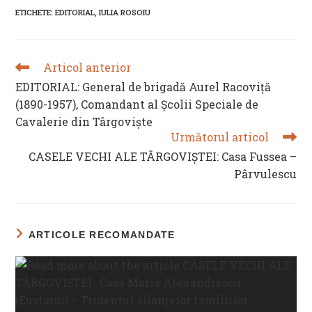
new
new
new
new
ETICHETE
:
EDITORIAL
,
IULIA ROSOIU
window
window
window
window
Articol anterior
READ
MORE
EDITORIAL: General de brigadă Aurel Racoviţă
ARTICLES
(1890-1957), Comandant al Şcolii Speciale de
Cavalerie din Târgovişte
Următorul articol
CASELE VECHI ALE TÂRGOVIȘTEI: Casa Fussea –
Pârvulescu
ARTICOLE RECOMANDATE