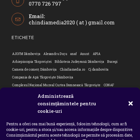
0770 726 797
Opens
Email:
in
chindiamedia2020 ( at ) gmail.com
Opens
your
in
application
your
ETICHETE
applicatio
AJOFM Dâmbovița
Alesandru Duțu
anaf
Anunt
APIA
Arhiepiscopia Târgoviștei
Biblioteca Județeană Dâmbovița
Bucegi
Camera de comerț Dâmbovița
Chindiamedia.ro
Cj dambovita
Compania de Apă Târgoviște Dâmbovița
Complexul Național Muzeal Curtea Domnească Târgoviște
CONAF
Cornel Marculescu
Dâmbovița
Editorial
Editorial Cornel Marculescu
Administrează
Editorial literar
Electrica
Flori Bungete
Guvern
consimțămintele pentru
intreruperi energie electrica
ipj dambovita
ISU "Basarab I" Dâmbovița
cookie-uri
ITM Dambovita
JURNAL DE CĂLĂTORIE
Laurențiu Ștefan Szemkovics
Pentru a oferi cea mai bună experiență, folosim tehnologii, cum ar fi
MApN
Ministerul Educației
ministerul sanatatii
Nu-ți uita istoria
cookie-uri, pentru a stoca și/sau accesa informațiile despre dispozitive.
Oana Filip
Prefectura dambovita
Primaria Dragodana
Primaria Lucieni
Consimțământul pentru aceste tehnologii ne permite să procesăm date,
primaria Răzvad
Primaria Ulmi
primăria Târgoviște
PSD Dambovita