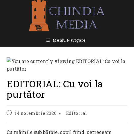
Skip
to
content
Meniu Navigare
EDITORIAL: Cu voi la
purtător
Post
Post
14 noiembrie 2020
Editorial
published:
category:
Cu mâinile sub bărbie, copil fiind, petreceam