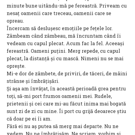
minute bune uitându-mă pe fereastră. Priveam cu
nesaț oamenii care treceau, oamenii care se
opreau.
Încercam să deslușesc emoțiile pe fețele lor.
Zâmbeam când zâmbeau, mă încruntam când îi
vedeam cu capul plecat. Acum fac la fel. Aceeași
fereastră. Oameni puțini. Merg repede, cu capul
plecat, la distanță și cu mască. Nimeni nu se mai
oprește.
Mi-e dor de zâmbete, de priviri, de tăceri, de mâini
strânse și îmbrățișări.
Și așa am învățat, în această perioadă grea pentru
toți, să-mi port frumos oamenii mei. Rudele,
prietenii și cei care mi-au făcut inima mai bogată
sunt zi de zi cu mine. Îi port cu grijă deoarece știu
că doar pe ei îi am.
Fără ei nu aș putea să merg mai departe. Nu ne
vedem. Nu ne îmbrățișăm. Ne scriem, vorbim și