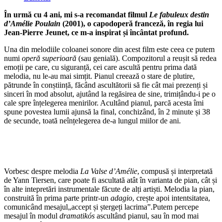
category:
În urmă cu 4 ani, mi s-a recomandat filmul
Le fabuleux destin
d’Amélie Poulain
(2001), o capodoperă franceză, în regia lui
Jean-Pierre Jeunet, ce m-a inspirat și încântat profund.
Una din melodiile coloanei sonore din acest film este ceea ce putem
numi
operă superioară
(sau genială). Compozitorul a reușit să redea
emoții pe care, cu siguranță, cei care ascultă pentru prima dată
melodia, nu le-au mai simțit. Pianul creează o stare de plutire,
pătrunde în conștiință, făcând ascultătorii să fie cât mai prezenți și
sinceri în mod absolut, ajutând la regăsirea de sine, trimițându-i pe o
cale spre înțelegerea menirilor. Acultând pianul, parcă acesta îmi
spune povestea lumii ajunsă la final, conchizând, în 2 minute și 38
de secunde, toată neînțelegerea de-a lungul miilor de ani.
Vorbesc despre melodia
La Valse d’Amélie
, compusă și interpretată
de Yann Tiersen, care poate fi ascultată atât în varianta de pian, cât și
în alte intepretări instrumentale făcute de alți artiști. Melodia la pian,
construită în prima parte printr-un
adagio
, crește apoi intentsitatea,
comunicând mesajul„accept și ștergeți lacrima”.Putem percepe
mesajul în modul
dramatikós
ascultând pianul, sau în mod mai