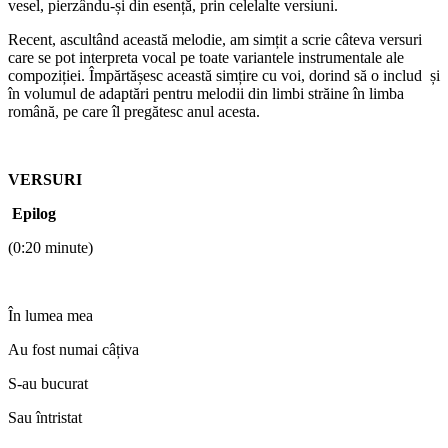
vesel, pierzându-și din esență, prin celelalte versiuni.
Recent, ascultând această melodie, am simțit a scrie câteva versuri
care se pot interpreta vocal pe toate variantele instrumentale ale
compoziției. Împărtășesc această simțire cu voi, dorind să o includ și
în volumul de adaptări pentru melodii din limbi străine în limba
română, pe care îl pregătesc anul acesta.
VERSURI
Epilog
(0:20 minute)
În lumea mea
Au fost numai câțiva
S-au bucurat
Sau întristat