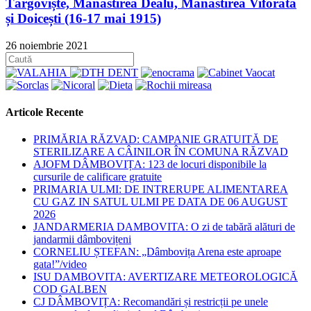
Târgoviște, Mănăstirea Dealu, Mănăstirea Viforâta
și Doicești (16-17 mai 1915)
26 noiembrie 2021
Articole Recente
PRIMĂRIA RĂZVAD: CAMPANIE GRATUITĂ DE
STERILIZARE A CÂINILOR ÎN COMUNA RĂZVAD
AJOFM DÂMBOVIȚA: 123 de locuri disponibile la
cursurile de calificare gratuite
PRIMARIA ULMI: DE INTRERUPE ALIMENTAREA
CU GAZ IN SATUL ULMI PE DATA DE 06 AUGUST
2026
JANDARMERIA DAMBOVITA: O zi de tabără alături de
jandarmii dâmbovițeni
CORNELIU ȘTEFAN: „Dâmbovița Arena este aproape
gata!”/video
ISU DAMBOVITA: AVERTIZARE METEOROLOGICĂ
COD GALBEN
CJ DÂMBOVIȚA: Recomandări și restricții pe unele