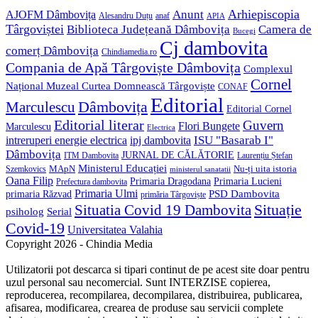
Anunt
Arhiepiscopia
AJOFM Dâmbovița
Alesandru Duțu
anaf
APIA
Târgoviștei
Biblioteca Județeană Dâmbovița
Camera de
Bucegi
Cj dambovita
comerț Dâmbovița
Chindiamedia.ro
Compania de Apă Târgoviște Dâmbovița
Complexul
Cornel
Național Muzeal Curtea Domnească Târgoviște
CONAF
Editorial
Dâmbovița
Marculescu
Editorial Cornel
Editorial literar
Guvern
Flori Bungete
Marculescu
Electrica
ISU "Basarab I"
intreruperi energie electrica
ipj dambovita
Dâmbovița
JURNAL DE CĂLĂTORIE
Laurențiu Ștefan
ITM Dambovita
Ministerul Educației
MApN
Szemkovics
Nu-ți uita istoria
ministerul sanatatii
Oana Filip
Primaria Lucieni
Primaria Dragodana
Prefectura dambovita
Primaria Ulmi
primaria Răzvad
PSD Dambovita
primăria Târgoviște
Situație
Situatia Covid 19 Dambovita
psiholog
Serial
Covid-19
Universitatea Valahia
Copyright 2026 - Chindia Media
Utilizatorii pot descarca si tipari continut de pe acest site doar pentru
uzul personal sau necomercial. Sunt INTERZISE copierea,
reproducerea, recompilarea, decompilarea, distribuirea, publicarea,
afisarea, modificarea, crearea de produse sau servicii complete