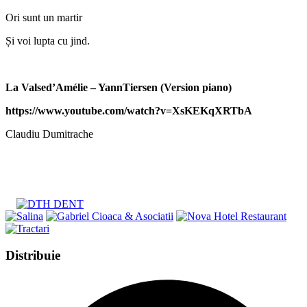
Ori sunt un martir
Și voi lupta cu jind.
La Valsed’Amélie – YannTiersen (Version piano)
https://www.youtube.com/watch?v=XsKEKqXRTbA
Claudiu Dumitrache
Share
Distribuie
this
Opens
content
in
a