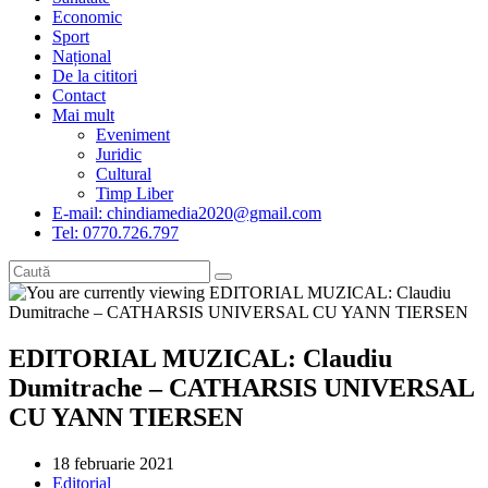
Economic
Sport
Național
De la cititori
Contact
Mai mult
Eveniment
Juridic
Cultural
Timp Liber
E-mail: chindiamedia2020@gmail.com
Tel: 0770.726.797
EDITORIAL MUZICAL: Claudiu
Dumitrache – CATHARSIS UNIVERSAL
CU YANN TIERSEN
Post
18 februarie 2021
published:
Post
Editorial