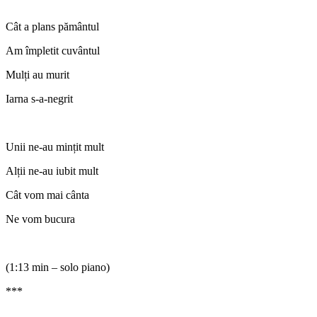
Cât a plans pământul
Am împletit cuvântul
Mulți au murit
Iarna s-a-negrit
Unii ne-au mințit mult
Alții ne-au iubit mult
Cât vom mai cânta
Ne vom bucura
(1:13 min – solo piano)
***