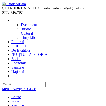
Skip
to
QUI AUDET VINCIT !
chindiamedia2020@gmail.com
content
0770.726.797
.
Eveniment
Juridic
Cultural
Timp Liber
Editorial
PSIHOLOG
De la cititori
NU-ȚI UITA ISTORIA
Social
Economic
Sanatate
Național
Toggle
website
search
Meniu Navigare
Close
Politic
Social
Sanatate