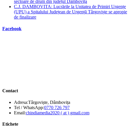
sectoare de drum din județul Dâmbovița
C.J. DAMBOVITA: Lucrările la Unitatea de Primiri Urgențe
(UPU) a Spitalului Județean de Urgență Târgoviște se apropie
de finalizare
Facebook
Contact
Adresa:
Târgoviște, Dâmbovița
Opens
Tel / WhatsApp:
0770 726 797
in
Opens
Email:
chindiamedia2020 ( at ) gmail.com
your
in
application
your
Etichete
application