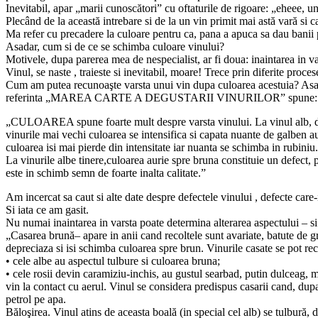
Inevitabil, apar „marii cunoscători” cu oftaturile de rigoare: „eheee, 
Plecând de la această intrebare si de la un vin primit mai astă vară si c
Ma refer cu precadere la culoare pentru ca, pana a apuca sa dau banii 
Asadar, cum si de ce se schimba culoare vinului?
Motivele, dupa parerea mea de nespecialist, ar fi doua: inaintarea in var
Vinul, se naste , traieste si inevitabil, moare! Trece prin diferite proces
Cum am putea recunoaşte varsta unui vin dupa culoarea acestuia? Asa cum
referinta „MAREA CARTE A DEGUSTARII VINURILOR” spune:
„CULOAREA spune foarte mult despre varsta vinului. La vinul alb, de 
vinurile mai vechi culoarea se intensifica si capata nuante de galben au
culoarea isi mai pierde din intensitate iar nuanta se schimba in rubiniu.
La vinurile albe tinere,culoarea aurie spre bruna constituie un defect,
este in schimb semn de foarte inalta calitate.”
Am incercat sa caut si alte date despre defectele vinului , defecte care-
Si iata ce am gasit.
Nu numai inaintarea in varsta poate determina alterarea aspectului – si i
„Casarea brună– apare in anii cand recoltele sunt avariate, batute de gri
depreciaza si isi schimba culoarea spre brun. Vinurile casate se pot re
• cele albe au aspectul tulbure si culoarea bruna;
• cele rosii devin caramiziu-inchis, au gustul searbad, putin dulceag, m
vin la contact cu aerul. Vinul se considera predispus casarii cand, dup
petrol pe apa.
Băloşirea. Vinul atins de aceasta boală (in special cel alb) se tulbură,