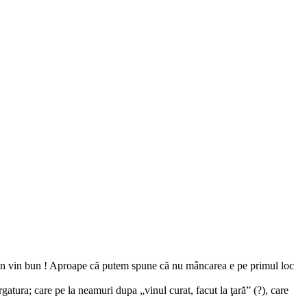
la un vin bun ! Aproape că putem spune că nu mâncarea e pe primul loc
gatura; care pe la neamuri dupa „vinul curat, facut la ţară” (?), care