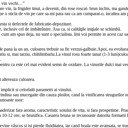
un vin vechi…”
are vin, la frigider tinut, a devenit, din rose roscat- brun inchis, ma ga
pe o sticla de vin pe care sa-mi para rau ca am cumparat-o, incaltea am
sta si defectele de fabricatie-depozitare.
e, inclusiv cel de imbătrânire. Asa ca, si calităţile iniţiale se schimbă.
 am spus deja, nu sunt o specialista. Imi voi permite in acest caz sa-l 
pana la un an, culoarea trebuie sa fie verzui-galbuie.Apoi, ea evoluea
riu si, mai tarziu, chihlimbariu.La vinul rosu foarte tanar (1-3 luni)culo
.
 pentru ca este cel mai evident semn de oxidare. La vinurile dulci mai ve
i altereaza culoarea.
mplicit si celorlalti parametri ai vinului.
ndina sau mucegaite din cauza ploilor, cand la vinificarea strugurilor nu 
cunoaste usor:
aderizat fara aroma, caracteristic soiului de vita, si fara prospetime. Pr
a 10-12 ore, se brunifica. Casarea bruna se recunoaste datorita formarii 
 devine vâscos si isi pierde fluiditatea, iar cand boala este avansata, se