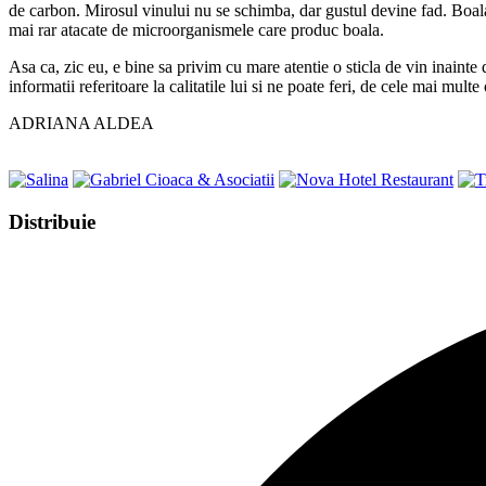
de carbon. Mirosul vinului nu se schimba, dar gustul devine fad. Boala s
mai rar atacate de microorganismele care produc boala.
Asa ca, zic eu, e bine sa privim cu mare atentie o sticla de vin inainte 
informatii referitoare la calitatile lui si ne poate feri, de cele mai mult
ADRIANA ALDEA
Share
Distribuie
this
Opens
content
in
a
new
window