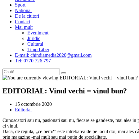
Sport
Național
De la cititori
Contact
Mai mult
Eveniment
Juridic
Cultural
Timp Liber
E-mail: chindiamedia2020@gmail.com
Tel: 0770.726.797
EDITORIAL: Vinul vechi = vinul bun?
Post
15 octombrie 2020
published:
Post
Editorial
category:
Cunoscatori sau nu, pasionati sau nu, fiecare se gandeste, mai ales i
ci vinul.
Dacă, de regulă, „ce bem?” este intrebarea de pe locul doi, mai ales cân
prin magazine -mai mult sau mai putin de specialitate.