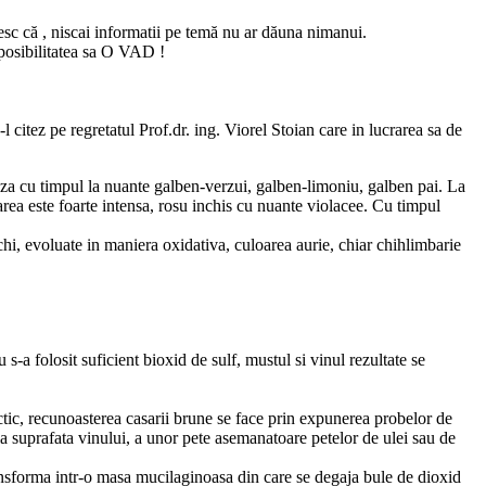
ndesc că , niscai informatii pe temă nu ar dăuna nimanui.
 posibilitatea sa O VAD !
citez pe regretatul Prof.dr. ing. Viorel Stoian care in lucrarea sa de
za cu timpul la nuante galben-verzui, galben-limoniu, galben pai. La
area este foarte intensa, rosu inchis cu nuante violacee. Cu timpul
chi, evoluate in maniera oxidativa, culoarea aurie, chiar chihlimbarie
s-a folosit suficient bioxid de sulf, mustul si vinul rezultate se
actic, recunoasterea casarii brune se face prin expunerea probelor de
la suprafata vinului, a unor pete asemanatoare petelor de ulei sau de
 transforma intr-o masa mucilaginoasa din care se degaja bule de dioxid