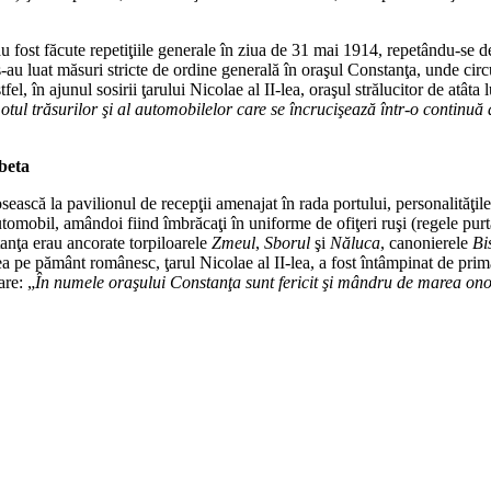
au fost făcute repetiţiile generale în ziua de 31 mai 1914, repetându-se d
au luat măsuri stricte de ordine generală în oraşul Constanţa, unde circula
fel, în ajunul sosirii ţarului Nicolae al II-lea, oraşul strălucitor de atâta
tul trăsurilor şi al automobilelor care se încrucişează într-o continuă al
beta
sească la pavilionul de recepţii amenajat în rada portului, personalităţile
în automobil, amândoi fiind îmbrăcaţi în uniforme de ofiţeri ruşi (regele
stanţa erau ancorate torpiloarele
Zmeul
,
Sborul
şi
Năluca
, canonierele
Bi
ea pe pământ românesc, ţarul Nicolae al II-lea, a fost întâmpinat de prim
are: „
În numele oraşului Constanţa sunt fericit şi mândru de marea onoa