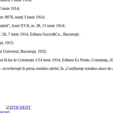
2 iunie 1914;
r. 8878, marţi 3 iunie 1914;
ulară”, Anul XVII, nr. 38, 15 iunie 1914;
 nr. 26, 7 iunie 1914, Editura Socec&Co., Bucureşti;
ti, 1915;
lui Universul, Bucureşti, 1932;
al II-lea la Constanţa 1
/
14 iunie 1914
, Editura Ex Ponto, Constanţa, 2
) – reverberații în presa româno-sârbă
, în „Confluențe româno-slave de-