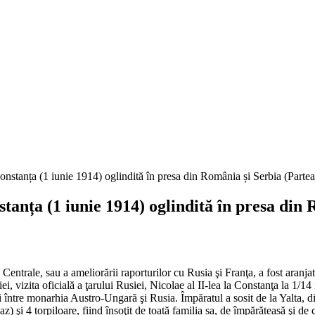
nța (1 iunie 1914) oglindită în presa din R
e Centrale, sau a ameliorării raporturilor cu Rusia şi Franţa, a fost aranj
vizita oficială a ţarului Rusiei, Nicolae al II-lea la Constanţa la 1/14 
i între monarhia Austro-Ungară şi Rusia. Împăratul a sosit de la Yalta, d
az) şi 4 torpiloare, fiind însoţit de toată familia sa, de împărăteasă şi d