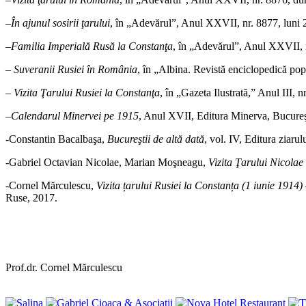
–
În ajunul sosirii ţarului
, în „Adevărul”, Anul XXVII, nr. 8877, luni 
–
Familia Imperială Rusă la Constanţa
, în „Adevărul”, Anul XXVII, n
–
Suveranii Rusiei în România
, în „Albina. Revistă enciclopedică pop
–
Vizita Ţarului Rusiei la Constanţa
, în „Gazeta Ilustrată,” Anul III,
–
Calendarul Minervei pe 1915
, Anul XVII, Editura Minerva, Bucureş
-Constantin Bacalbaşa,
Bucureştii de altă dată
, vol. IV, Editura ziaru
-Gabriel Octavian Nicolae, Marian Moşneagu,
Vizita Ţarului Nicolae 
-Cornel Mărculescu,
Vizita țarului Rusiei la Constanța (1 iunie 1914
Ruse, 2017.
Prof.dr. Cornel Mărculescu