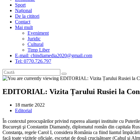
Sport
Național
De la cititori
Contact
Mai mult
Eveniment
Juridic
Cultural
Timp Liber
E-mail: chindiamedia2020@gmail.com
Tel: 0770.726.797
EDITORIAL: Vizita Țarului Rusiei la Consta
Post
18 martie 2022
published:
Post
Editorial
category:
În contextul preocupărilor privind ruperea alianţei instituite cu Puteril
Bucureşti şi Constantin Diamandy, diplomatul român din capitala Rusiei, 
Constanţa, regele Carol I, considera România ca fiind liantul împăcări
facă toate vizitele oficiale, escortat de două crucişătoare (Cahul şi Alm