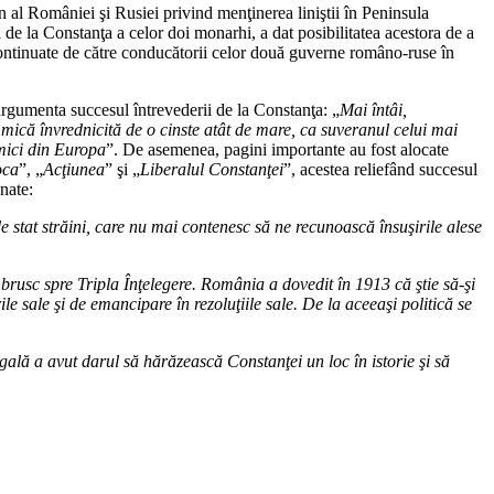
n al României şi Rusiei privind menţinerea liniştii în Peninsula
ea de la Constanţa a celor doi monarhi, a dat posibilitatea acestora de a
 continuate de către conducătorii celor două guverne româno-ruse în
argumenta succesul întrevederii de la Constanţa: „
Mai întâi,
ică învrednicită de o cinste atât de mare, ca suveranul celui mai
 mici din Europa
”. De asemenea, pagini importante au fost alocate
oca
”, „
Acţiunea
” şi „
Liberalul Constanţei
”, acestea reliefând succesul
nate:
e stat străini, care nu mai contenesc să ne recunoască însuşirile alese
a brusc spre Tripla Înţelegere. România a dovedit în 1913 că ştie să-şi
 sale şi de emancipare în rezoluţiile sale. De la aceeaşi politică se
gală a avut darul să hărăzească Constanţei un loc în istorie şi să