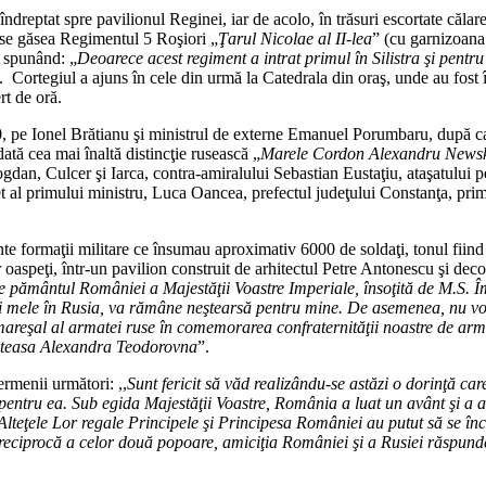
îndreptat spre pavilionul Reginei, iar de acolo, în trăsuri escortate călar
e se găsea Regimentul 5 Roşiori „
Ţarul Nicolae al II-lea
” (cu garnizoana l
, spunând: „
Deoarece acest regiment a intrat primul în Silistra şi pentru
. Cortegiul a ajuns în cele din urmă la Catedrala din oraş, unde au fost
rt de oră.
.00, pe Ionel Brătianu şi ministrul de externe Emanuel Porumbaru, după ca
dată cea mai înaltă distincţie rusească „
Marele Cordon Alexandru News
Bogdan, Culcer şi Iarca, contra-amiralului Sebastian Eustaţiu, ataşatulu
net al primului ministru, Luca Oancea, prefectul judeţului Constanţa, pr
e formaţii militare ce însumau aproximativ 6000 de soldaţi, tonul fiind d
 oaspeţi, într-un pavilion construit de arhitectul Petre Antonescu şi dec
pe pământul României a Majestăţii Voastre Imperiale, însoţită de M.S. 
ei mele în Rusia, va rămâne neştearsă pentru mine. De asemenea, nu voi 
areşal al armatei ruse în comemorarea confraternităţii noastre de arme
ăteasa Alexandra Teodorovna
”.
ermenii următori: ,,
Sunt fericit să văd realizându-se astăzi o dorinţă c
m pentru ea. Sub egida Majestăţii Voastre, România a luat un avânt şi a 
 Alteţele Lor regale Principele şi Principesa României au putut să se încre
 reciprocă a celor două popoare, amiciţia României şi a Rusiei răspunde î