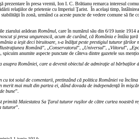
gă prezentare în presa vremii, Ion I. C. Brătianu remarca interesul comu
dării relaţiilor de prietenie cu Imperiul Ţarist. În acelaşi timp, întâlnir
şi stabilităţii în zonă, urmând ca aceste puncte de vedere comune să fie
nile ziarului arădean
Românul
, care în numărul său din 6/19 iunie 1914 
oscut şi presa ungurească, acum de curând, că România e întâia ţară m
nia a ieşit deci biruitoare, s-a înălţat peste prestigiul tuturor ţărilor
Ilustraţiunea Română
”, „
Conservatorul
”, „
Universul
”, „
Viitorul
”, „
Ep
ns, spicuim anumite aspecte punctate de câteva dintre gazetele sus mențio
mea asupra României, care a devenit obiectul de admiraţie al bărbaţilor d
an cu tot soiul de comentarii, pretinzând că politica României va înclin
n merit mai mult din partea ei, dând dovada de independenţă în mişcările
ade bune
”.
st primită Maiestatea Sa Ţarul tuturor ruşilor de către curtea noastră re
a tuturor
”.
minică 1 iunie 1914;