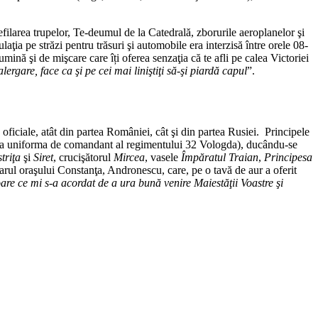
efilarea trupelor, Te-deumul de la Catedrală, zborurile aeroplanelor şi
ţia pe străzi pentru trăsuri şi automobile era interzisă între orele 08-
 lumină şi de mişcare care îți oferea senzaţia că te afli pe calea Victoriei
ergare, face ca şi pe cei mai liniştiţi să-şi piardă capul
”.
 oficiale, atât din partea României, cât şi din partea Rusiei. Principele
 purta uniforma de comandant al regimentului 32 Vologda), ducându-se
striţa
şi
Siret
, crucişătorul
Mircea
, vasele
Împăratul Traian
,
Principesa
arul oraşului Constanţa, Andronescu, care, pe o tavă de aur a oferit
re ce mi s-a acordat de a ura bună venire Maiestăţii Voastre şi