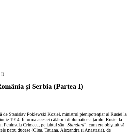
omânia și Serbia (Partea I)
ată de Stanislav Poklewski Koziel, ministrul plenipotenţiar al Rusiei la
iunie 1914. În urma acestei călătorii diplomatice a ţarului Rusiei la
in Peninsula Crimeea, pe iahtul său „
Standard
”, cum era obişnuit să
e cele patru ducese (Olga, Tatiana, Alexandra şi Anastasia), de