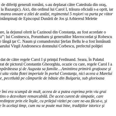
e de diferiţi generali români, s-au deplasat către Catedrala din oraş,
a Bazargic). Aici, din ordinul lui Carol I, trăsura oficială s-a oprit, iar
 marea onoare a zilei de astăzi, regimentul 5 roşiori va purta pe viitor
 întâmpinaţi de Episcopul Dunării de Jos şi Arhiereul Meletie
re, la dejunul oferit la Cazinoul din Constanţa, au fost acordate o
ki
”; lui Costinescu, Porumbaru şi generalilor Mavrocordat şi Robescu
i pe lângă ţar C. Naum şi comandorului Ştefan Bellu le-a fost înmânată
imarului Virgil Andronescu domnului Corbescu, prefectul poliţiei
at de către regele Carol I şi prinţul Ferdinand. Seara, în Palatul
orat de pictorul Constantin Gheorghiu, ocazie cu care, regele Carol I a
Împărăteasa şi de Augusta sa familie…Amintirea primirii graţioase şi
uita vizita flotei imperiale în portul Constanţa, nici aceea a Marelui
, pecetluită pe câmpurile de bătaie din Bulgaria, sub glorioasa
are îmi era scumpă de mult, aceea de a putea exprima prin viu grai
atins o dezvoltare remarcabilă. De acest curent de simpatie, care
dinţeze prin ele înşile, cu prilejul vizitei pe care ne-au făcut-o, şi
n acelaşi timp, cum nu se poate mai bine, tradiţiilor istorice şi