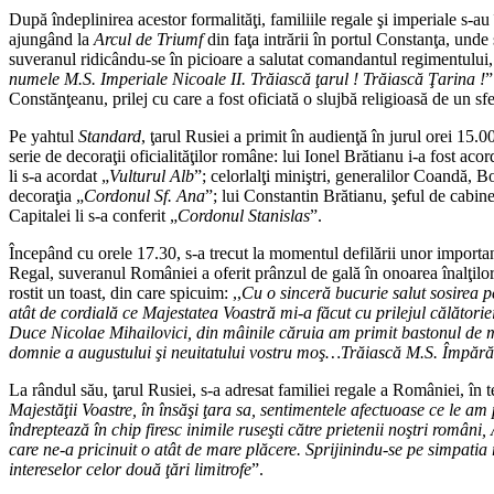
După îndeplinirea acestor formalităţi, familiile regale şi imperiale s-au 
ajungând la
Arcul de Triumf
din faţa intrării în portul Constanţa, und
suveranul ridicându-se în picioare a salutat comandantul regimentului
numele M.S. Imperiale Nicoale II. Trăiască ţarul ! Trăiască Ţarina !
”
Constănţeanu, prilej cu care a fost oficiată o slujbă religioasă de un sfe
Pe yahtul
Standard
, ţarul Rusiei a primit în audienţă în jurul orei 15
serie de decoraţii oficialităţilor române: lui Ionel Brătianu i-a fost acor
li s-a acordat „
Vulturul Alb
”; celorlalţi miniştri, generalilor Coandă, 
decoraţia „
Cordonul Sf. Ana
”; lui Constantin Brătianu, şeful de cabi
Capitalei li s-a conferit „
Cordonul Stanislas
”.
Începând cu orele 17.30, s-a trecut la momentul defilării unor important
Regal, suveranul României a oferit prânzul de gală în onoarea înalţilor
rostit un toast, din care spicuim: ,,
Cu o sinceră bucurie salut sosirea 
atât de cordială ce Majestatea Voastră mi-a făcut cu prilejul călători
Duce Nicolae Mihailovici, din mâinile căruia am primit bastonul de m
domnie a augustului şi neuitatului vostru moş…Trăiască M.S. Împăr
La rândul său, ţarul Rusiei, s-a adresat familiei regale a României, în t
Majestăţii Voastre, în însăşi ţara sa, sentimentele afectuoase ce le a
îndreptează în chip firesc inimile ruseşti către prietenii noştri români,
care ne-a pricinuit o atât de mare plăcere. Sprijinindu-se pe simpatia
intereselor celor două ţări limitrofe
”.