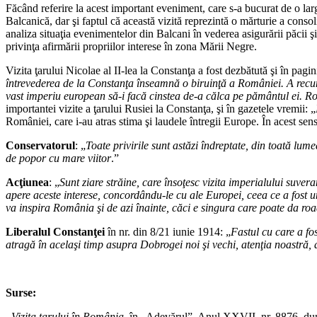
Făcând referire la acest important eveniment, care s-a bucurat de o lar
Balcanică, dar şi faptul că această vizită reprezintă o mărturie a consoli
analiza situaţia evenimentelor din Balcani în vederea asigurării păcii 
privinţa afirmării propriilor interese în zona Mării Negre.
Vizita ţarului Nicolae al II-lea la Constanţa a fost dezbătută şi în pagi
întrevederea de la Constanţa înseamnă o biruinţă a României. A recun
vast imperiu european să-i facă cinstea de-a călca pe pământul ei. Româ
importantei vizite a ţarului Rusiei la Constanţa, şi în gazetele vremii: „
României, care i-au atras stima şi laudele întregii Europe. În acest se
Conservatorul
: „
Toate privirile sunt astăzi îndreptate, din toată lu
de popor cu mare viitor
.”
Acţiunea
: „
Sunt ziare străine, care însoţesc vizita imperialului suver
apere aceste interese, concordându-le cu ale Europei, ceea ce a fost u
va inspira România şi de azi înainte, căci e singura care poate da ro
Liberalul Constanţei
în nr. din 8/21 iunie 1914: „
Fastul cu care a fo
atragă în acelaşi timp asupra Dobrogei noi şi vechi, atenţia noastră, 
Surse
:
–
Vizita ţarului în România
, în „Adevărul”, Anul XXVII, nr. 8876, du