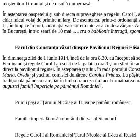
moştenitorul tronului şi de o suită numeroasă.
În aşteptarea oaspetelui şi sub directa supraveghere a regelui Carol I, 
chiar micul voiaj de primire în larg. De asemenea, printr-o ordonanţă s-
11, în timp ce în port, circulaţia vaselor era interzisă cu desăvârşire. Ast
în Bucureşti, într-o seară de 10 mai „…
era o babilonie întreagă, zgomo
Farul din Constanța văzut dinspre Pavilionul Reginei Elisa
În dimineaţa zilei de 1 iunie 1914, încă de la ora 8.30, au început să so
Ferdinand şi regele Carol I au sosit de la palat la ora 9 şi un sfert, 
direct la pavilionul reginei. În aşteptarea ţarului, în rada portului Con
Maria
,
Ovidiu
şi yachtul comisiei dunărene
Carolus Primus
. La păşir
tradiţionala pâine cu sare, iar în limba franceză i-a făcut următoarea ur
augustei familii Imperiale pe pământul României
”.
Primii pași ai Țarului Nicolae al II-lea pe pământ românesc
Familia imperială rusă coborând din vasul Standard
Regele Carol I al României și Țarul Nicolae al II-lea al Rusiei