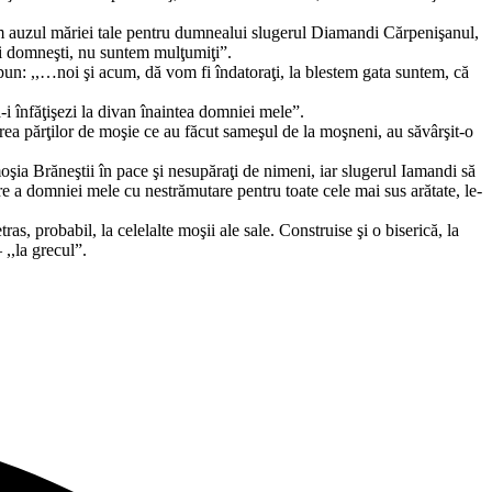
m auzul măriei tale pentru dumnealui slugerul Diamandi Cărpenişanul,
ci domneşti, nu suntem mulţumiţi”.
spun: ,,…noi şi acum, dă vom fi îndatoraţi, la blestem gata suntem, că
i înfăţişezi la divan înaintea domniei mele”.
a părţilor de moşie ce au făcut sameşul de la moşneni, au săvârşit-o
şia Brăneştii în pace şi nesupăraţi de nimeni, iar slugerul Iamandi să
âre a domniei mele cu nestrămutare pentru toate cele mai sus arătate, le-
as, probabil, la celelalte moşii ale sale. Construise şi o biserică, la
,,la grecul”.