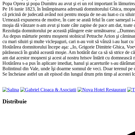
Popa Oprea şi popa Dumitru au avut şi ei un rol important în lămurirea
Pe 16 iunie 1823, în întâmpinarea adresată domnitorului Ghica, moşn
că pricină de judecată având noi pentru moşia de ne-au luat-o cu silu
Urmează expunerea de motive, în care se arată felul în care sameşul i-a
moşia dă vânzare n-am avut şi toate câte zapise de pace am dat, toate d
Rezoluţia domnitorului pe această plângere este următoarea: ,,Dumneata
Au depus mărturie pentru moşneni stolnicul Petrache Arion şi căminaru
cu mari siluiri şi multe vicleşuguri, cari n-au voit să vânză i-au luat cu 
Hotărârea domnitorului începe aşa: ,,Io, Grigorie Dimitrie Ghica, Voev
părăsească în grabă această moşie. Am hotărât dar ca să să strice de căt
am dat acestor moşneni şi acest al nostru hrisov întărit cu domnească no
Hotărârea s-a pus în aplicare imediat, hanul şi acareturile s-au dărâmat,
Bolintinul din Vale, unde îşi doarme somnul de veci. Doar terenul pe c
Se încheiase astfel un alt episod din lungul drum prin timp al acestei loc
Share
Distribuie
this
Opens
content
in
a
new
window