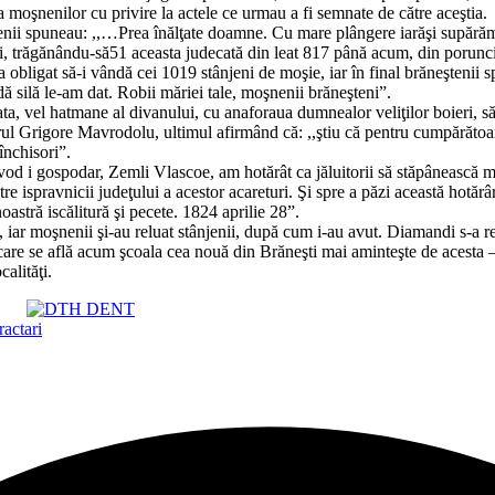
 moşnenilor cu privire la actele ce urmau a fi semnate de către aceştia.
enii spuneau: ,,…Prea înălţate doamne. Cu mare plângere iarăşi supără
iri, trăgănându-să51 aceasta judecată din leat 817 până acum, din porun
 obligat să-i vândă cei 1019 stânjeni de moşie, iar în final brăneştenii 
ă silă le-am dat. Robii măriei tale, moşnenii brăneşteni”.
, vel hatmane al divanului, cu anaforaua dumnealor veliţilor boieri, să-
l Grigore Mavrodolu, ultimul afirmând că: ,,ştiu că pentru cumpărătoare
închisori”.
od i gospodar, Zemli Vlascoe, am hotărât ca jăluitorii să stăpânească mo
re ispravnicii judeţului a acestor acareturi. Şi spre a păzi această hotăr
astră iscălitură şi pecete. 1824 aprilie 28”.
 iar moşnenii şi-au reluat stânjenii, după cum i-au avut. Diamandi s-a retr
are se află acum şcoala cea nouă din Brăneşti mai aminteşte de acesta – 
alităţi.