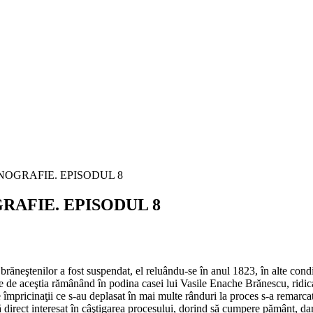
RAFIE. EPISODUL 8
ăneştenilor a fost suspendat, el reluându-se în anul 1823, în alte condiţ
e de aceştia rămânând în podina casei lui Vasile Enache Brănescu, ridicat
 împricinaţii ce s-au deplasat în mai multe rânduri la proces s-a remarcat
ă direct interesat în câştigarea procesului, dorind să cumpere pământ, dar