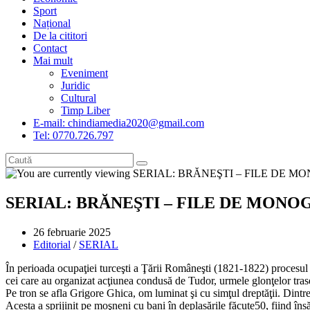
Sport
Național
De la cititori
Contact
Mai mult
Eveniment
Juridic
Cultural
Timp Liber
E-mail: chindiamedia2020@gmail.com
Tel: 0770.726.797
SERIAL: BRĂNEŞTI – FILE DE MONOG
Post
26 februarie 2025
published:
Post
Editorial
/
SERIAL
category:
În perioada ocupaţiei turceşti a Ţării Româneşti (1821-1822) procesul br
cei care au organizat acţiunea condusă de Tudor, urmele glonţelor tras
Pe tron se afla Grigore Ghica, om luminat şi cu simţul dreptăţii. Dintre
Acesta a sprijinit pe moşneni cu bani în deplasările făcute50, fiind îns