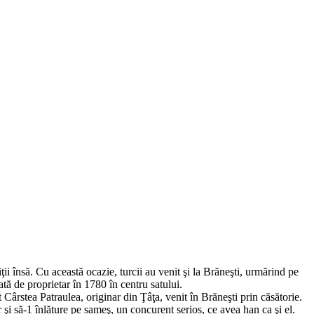
ii însă. Cu această ocazie, turcii au venit şi la Brăneşti, urmărind pe
ă de proprietar în 1780 în centru satului.
 Cârstea Patraulea, originar din Ţâţa, venit în Brăneşti prin căsătorie.
 şi să-1 înlăture pe sameş, un concurent serios, ce avea han ca şi el.