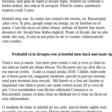
buzunar, sunt gata de luptă și începe lupta. Nimeni nu vorbește o
limbă străină, nici măcar în aeroport. Până în centru, autobuzul
express costă 3 euro.
Hotelul meu este, în centru dar centrul este enorm, cțt Bucureștiul
plus ceva. În plus, google maps nu merge, iar de întrebat nu ai
șanse. Cum îmi zicea un băiat chinez, trebuie să întrebi fete tinere,
deoarece ele învață bine limba engleză. Poate că învață, dar nu știu
nimic din oraș. Acum m-am prins eu de ce conduc chinezoaicele
cum conduc.
Probabil că la dreapta este și hotelul meu dacă mai toate s
Totul e nou și masiv. Am mers prin centru o oră și ceva și când m-
am uitat pe hartă am rămas blocat. Nu făcusem nici un sfert din ce
era marcat centru. Arată ca orașul anului 2030. Clădiri, bulevarde
pe 4 benzi peste tot, magazine moderne, parcări și parcuri enorme,
totul pare terminat luna trecută. Mă întreb ce a fost aici înainte și
răspunsul vine dintr-o poză care arată centrul acum 20 și ceva de
ani. Ceva asemănător cum făcuse odinioară Ceaușescu cu
Bucureștiul, numai că ăștia chiar au dărâmat tot și chiar au făcut un
oraș ultramodern.
O mulțime de lume se plimbă pe jos, prin parcul dintre zgârie nori,
cu copiii, iau un suc, un ceai. Mașini relativ puține și silențioase,