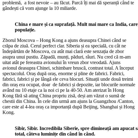
problemă, a fost nevoie – au făcut. Parcă îți mai dă speranță când te
gândești că vom ajunge la 10 miliarde.
China e mare și ca suprafață. Mult mai mare ca India, care
populație.
Zborul Moscova – Hong Kong a ajuns deasupra Chinei când se
crăpa de ziuă. Cerul perfect clar. Siberia și ea specială, cu cât ne
îndepărtăm de Moscova, cu atât mai clară este senzația de zbor
asupra unui pustiu. Zăpadă, munți, păduri, râuri. Nu cred că m-am
uitat atât pe fereastra avionului în vreun zbor vreodată. Ajuns
avionul deasupra Chinei, schimbare bruscă, contrast total. A început
spectacolul. Oraș după oraș, enorme și pline de fabrici. Fabrici,
fabrici, fabrici și pe lângă ele ceva blocuri. Situații unde două treimi
din oraș era ocupat, doar de fabrici și depozite, iar blocurile normale
având nu 10 etaje ca la noi ci pe la 40-50. Am aterizat în Hong
Kong fără să ating China propriu zisă, deși am văzut o sumă de
chestii din China. În cele din urmă am ajuns la Guangzhou /Canton,
care este al 4-lea oraș ca importanță după Beijing, Shanghai și Hong
Kong.
Sibir, Sibir. Incredibila Siberie, spre dimineață am apucat 
total, câteva luminițe din când în când.