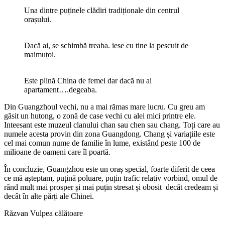
Una dintre puținele clădiri tradiționale din centrul
orașului.
Dacă ai, se schimbă treaba. iese cu tine la pescuit de
maimuțoi.
Este plină China de femei dar dacă nu ai
apartament….degeaba.
Din Guangzhoul vechi, nu a mai rămas mare lucru. Cu greu am
găsit un hutong, o zonă de case vechi cu alei mici printre ele.
Inteesant este muzeul clanului chan sau chen sau chang. Toți care au
numele acesta provin din zona Guangdong. Chang și variațiile este
cel mai comun nume de familie în lume, existând peste 100 de
milioane de oameni care îl poartă.
În concluzie, Guangzhou este un oraș special, foarte diferit de ceea
ce mă așteptam, puțină poluare, puțin trafic relativ vorbind, omul de
rând mult mai prosper și mai puțin stresat și obosit decât credeam și
decât în alte părți ale Chinei.
Răzvan Vulpea călătoare