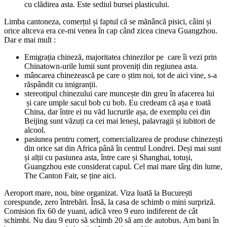
cu clădirea asta. Este sediul bursei plasticului.
Limba cantoneza, comerțul și faptul că se mănâncă pisici, câini și
orice altceva era ce-mi venea în cap când zicea cineva Guangzhou.
Dar e mai mult :
Emigrația chineză, majoritatea chinezilor pe care îi vezi prin
Chinatown-urile lumii sunt proveniți din regiunea asta.
mâncarea chinezească pe care o știm noi, tot de aici vine, s-a
răspândit cu imigranții.
stereotipul chinezului care muncește din greu în afacerea lui
și care umple sacul bob cu bob. Eu credeam că așa e toată
China, dar între ei nu văd lucrurile așa, de exemplu cei din
Beijing sunt văzuți ca cei mai leneși, palavragii și iubitori de
alcool.
pasiunea pentru comerț, comercializarea de produse chinezești
din orice sat din Africa până în centrul Londrei. Deși mai sunt
și alții cu pasiunea asta, între care și Shanghai, totuși,
Guangzhou este considerat capul. Cel mai mare târg din lume,
The Canton Fair, se ține aici.
Aeroport mare, nou, bine organizat. Viza luată la București
corespunde, zero întrebări. Însă, la casa de schimb o mini surpriză.
Comision fix 60 de yuani, adică vreo 9 euro indiferent de cât
schimbi. Nu dau 9 euro să schimb 20 să am de autobus. Am bani în