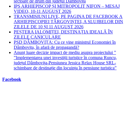
sectoare de drum din județul Dâmbovița
IPS ARHIEPISCOP ȘI MITROPOLIT NIFON – MESAJ
VIDEO, 10-11 AUGUST 2026
TRANSMISIUNI LIVE, PE PAGINA DE FACEBOOK A
ARHIEPISCOPIEI TÂRGOVIȘTEI, A SLUJBELOR DIN
ZILELE DE 10 ȘI 11 AUGUST 2026
PEȘTERA IALOMIȚEI, DESTINAȚIA IDEALĂ ÎN
ZILELE CANICULARE
PSD DÂMBOVIȚA: Cu ce vine ministrul Economiei în
Dâmbovița, în afară de propagandă?
Anunț luare decizie impact de mediu asupra proiectului ”
”Implementarea unei investiții turistice în comuna Runcu,
județul Dâmbovița-Pensiunea Jessica Relax House SRL-
schimbare de destinație din locuința în pensiune turistica”
Facebook