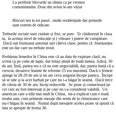
La periferie blocurile au rămas ca pe vremea
comunismului. Doar din avion le-am văzut
Blocuri noi la tot pasul , multe rezidențiale dar prețurile
sunt extrem de ridicate.
Treburile sociale sunt ciudate și fixe, se pare. Te căsătorești în clasa
ta, la același nivel de educație și ( viitoare ) putere de cumpărare.
Dacă ești frumoasă automat sari câteva clase, pentru că frumusețea
este un dar care nu trebuie irosit.
Problema femeilor în China este că au data de expirare clară, nu
scrisă ca pe cutia de lapte, dar totuși știută de toată lumea. Adică, 30
de ani. Însă, partea rea e că nu este negociabilă, dar, partea bună că a
crescut, deoarece înainte de reforme 25 era maximul. Dacă o femeie
ajunge la 28-29 de ani și nu are ceva asigurat începe panica. Începe
să se uite și la acei barbati pe care nu i-a băgat în seamă. Dacă trece
de vârsta de 30 de ani, încep reducerile. Se pune și contactează pe
cei care au fost interesați și pe care nu i-a considerat valabili. Un
american care a trăit mai mult în China, mi-a explicat cum e toată
treaba asta, cum primește mesaje din senin de la chinezoaice care
nu-l băgau în seamă. Numai după mesajele acelea poate să spună că
fata se apropie de borna 30.