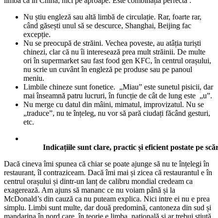
limba ca în China, nici pe aproape. Este combinația perfectă :
Nu știu engleză sau altă limbă de circulație. Rar, foarte rar,
când găsești unul să se descurce, Shanghai, Beijing fac
excepție.
Nu se preocupă de străini. Vechea poveste, au atâția turiști
chinezi, clar că nu îi interesează prea mult străinii. De multe
ori în supermarket sau fast food gen KFC, în centrul orașului,
nu scrie un cuvânt în engleză pe produse sau pe panoul
meniu.
Limbile chineze sunt fonetice. „Miau” este sunetul pisicii, dar
mai înseamnă patru lucruri, în funcție de cât de lung este „u”.
Nu merge cu datul din mâini, mimatul, improvizatul. Nu se
„traduce”, nu te înțeleg, nu vor să pară ciudați făcând gesturi,
etc.
Indicațiile sunt clare, practic și eficient postate pe s
Dacă cineva îmi spunea că chiar se poate ajunge să nu te înțelegi în
restaurant, îl contraziceam. Dacă îmi mai și zicea că restaurantul e în
centrul orașului și dintr-un lanț de calibru mondial credeam ca
exagerează. Am ajuns să mananc ce nu voiam până și la
McDonald’s din cauză ca nu puteam explica. Nici intre ei nu e prea
simplu. Limbi sunt multe, dar două predomină, cantoneza din sud și
mandarina în nord care, în teorie e limba națională și ar trebui știută