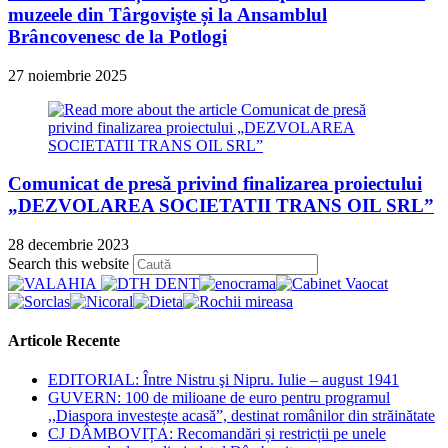
muzeele din Târgovişte și la Ansamblul
Brâncovenesc de la Potlogi
27 noiembrie 2025
Comunicat de presă privind finalizarea proiectului
„DEZVOLAREA SOCIETATII TRANS OIL SRL”
28 decembrie 2023
Press
Search this website
Escape
to
close
the
Articole Recente
search
panel.
EDITORIAL: Între Nistru şi Nipru. Iulie – august 1941
GUVERN: 100 de milioane de euro pentru programul
,,Diaspora investește acasă”, destinat românilor din străinătate
CJ DÂMBOVIȚA: Recomandări și restricții pe unele