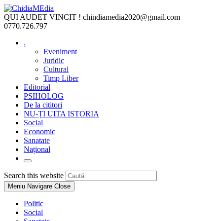
Skip
to
QUI AUDET VINCIT !
chindiamedia2020@gmail.com
content
0770.726.797
.
Eveniment
Juridic
Cultural
Timp Liber
Editorial
PSIHOLOG
De la cititori
NU-ȚI UITA ISTORIA
Social
Economic
Sanatate
Național
Toggle
website
Press
Search this website
search
Escape
Meniu Navigare
Close
to
close
Politic
the
Social
search