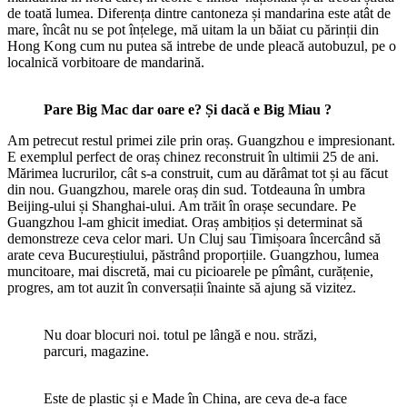
de toată lumea. Diferența dintre cantoneza și mandarina este atât de
mare, încât nu se pot înțelege, mă uitam la un băiat cu părinții din
Hong Kong cum nu putea să intrebe de unde pleacă autobuzul, pe o
localnică vorbitoare de mandarină.
Pare Big Mac dar oare e? Și dacă e Big Miau ?
Am petrecut restul primei zile prin oraș. Guangzhou e impresionant.
E exemplul perfect de oraș chinez reconstruit în ultimii 25 de ani.
Mărimea lucrurilor, cât s-a construit, cum au dărâmat tot și au făcut
din nou. Guangzhou, marele oraș din sud. Totdeauna în umbra
Beijing-ului și Shanghai-ului. Am trăit în orașe secundare. Pe
Guangzhou l-am ghicit imediat. Oraș ambițios și determinat să
demonstreze ceva celor mari. Un Cluj sau Timișoara încercând să
arate ceva Bucureștiului, păstrând proporțiile. Guangzhou, lumea
muncitoare, mai discretă, mai cu picioarele pe pîmânt, curățenie,
progres, am tot auzit în conversații înainte să ajung să vizitez.
Nu doar blocuri noi. totul pe lângă e nou. străzi,
parcuri, magazine.
Este de plastic și e Made în China, are ceva de-a face