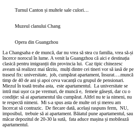
Turnul Canton și multele sale culori…
Muzeul clanului Chang
Opera din Guangzhou
La Changsaha e de muncă, dar nu vrea să stea cu familia, vrea să-și
încerce norocul în lume. A venit la Guangzhou că aici e destinația
clasică pentru imigranții din provincia lui. Caz tipic chinezesc
aveam să realizez mai târziu, mulți dintre cei tineri vor să iasă de pe
traseul fix: universitate, job, cumpărat apartament, însurat….muncă
timp de 40 de ani și apoi ceva vacanță cu grupul de pensionari.
Miezul în toată treaba asta, este apartamentul. La universitate se
intră mai ușor ca pe vremuri, de muncă e, femeie găsești, dar cu o
condiție: să ai apartamentul tău cumpărat. Altfel nu te ia nimeni, nu
te respectă nimeni. Mi s-a spus asta de multe ori și mereu am
încercat să contrazic. De fiecare dată, același raspuns ferm, NU,
imposibul, trebuie să ai apartament. Băiatul pune apartamentul, sau
măcar depozitul de 20-30 la sută, fata aduce mașina și mobilează
apartamentul.