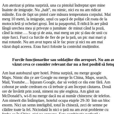
Am aterizat și prima surpriză, una cu pistolul îndreptat spre mine
înainte de imigrație. Nu „halt”, nu nimic, nici eu nu am ridicat
mâinile. Era de fapt un pistol care măsura temperatura corpului. Mai
merg 10 metri, la imigrație, unul cu șapcă de polițai cât roata de la
motocicletă și ochelari groși. Îmi ia pașaportul, îl ridică în aer până
lângă urechea mea și privește o jumătate de minut când la poză,
când la mine…. Scap și de asta, mai merg un pic și dau de unii cu
niște furci. Furci ca furcile de fier de pe la țară, un pic mai mari și
mai rotunde. Nu am avut tupeu să le fac poze și nici nu am mai
văzut după aceeea. Erau furci folosite la controlul mulțimilor.
Furcile funcționarilor sau soldaților din aeroport. Nu am av
văzut ceva ce consider relevant dar nu a fost posibil să foto
Am luat autobuzul spre hotel. Prima surpiză, nu merge google
Maps. Nimic din ce are Google nu merge în China, Maps, search,
Mail, Youtube… Înjuram Google, dar să vedeți ce rău este fără. Am
coborat pe unde credeam eu că trebuie și am început căutarea. Două
ore de învârtit prin zonă, nimeni nu știe engleza. Am găsit un
McDonald’s, wi-fi nu merge dacă nu ai număr chinezesc de telefon.
Am nimerit din întâmplare, hotelul ocupa etajele 29-30 într-un bloc
enorm. Nici un semn inteligibil, totul în chineză, zeci de semne pe
clădire toate la fel. Niciodată în nici o țară nu am avut probleme cu