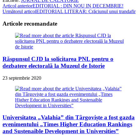
Etichete
:
JURNAL DE CĂLĂTORIE
Read
Articol anterior
EDITORIAL : DIN NOU IN DECEMBRIE!
Următorul articol
EDITORIAL LITERAR: Crăciunul unui trandafir
more
articles
Articole recomandate
Răspunsul CJD la solicitarea PNL pentru o
dezbatere electorală la Muzeul de Istorie
23 septembrie 2020
Universitatea „Valahia” din Târgoviște a fost gazda
evenimentului „Times Higher Education Rankings
and Sustenaible Development in Universities”