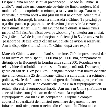
Despre China nu poți să nu ai preconcepții. „Made în China” și
„hello”, sunt cele mai cunoscute cuvinte ale limbii engleze. Mai
mult decât poți cuprinde cu mintea, asta aveam in cap. Țara mare,
varietate, diferența nord – sud plus un vest ne-chinez. Aventura a
început la București, la enorma ambasadă a Chinei. Te prezinți pe
ușa din spate cu pașaport, bilete de avion și rezervări la cazare pe
toată durata șederii. Eu nu am avut pe toată durata și m-au trimis
înapoi să îmi fac. Am făcut ceva pe „booking” și ulterior am anulat.
Zis și făcut, 240 de lei, un funcționar eficient și în 5 zile am viza în
pașaport pe 18 zile, exact cât am avut bilete de avion și rezervări.
Am la dispoziție 3 luni să intru în China, după care expiră.
Mare cât China… are un miliard și o treime. Cifra impresionează dar
să nu uităm că are și spațiu, 5000 km pe 5000 km, comparativ cu
distanța de la București la Londra unde sunt 2500. Populația este
relativ bine distribuită, lucrurile sunt făcute pe măsură. De exemplu,
gările cu săli de 1 km pe 1 km. Shanghai recent a fost limitat de către
guvernul central la 25 de milioane. Când s-a atins cifra, s-a schimbat
politica, vizele de flotant sunt și mai greu de obținut, aproape că nu
nu se mai dau permise de construcție. Una e să fi suprapopulat cu
reguli, alta e să fi suprapoulat haotic. Am mers în China și Filipine în
aceeași ieșire, sunt țări extrem de relevante la capitolul
suprapopulare, dar nu există comparație. Filipine e complet
copleșită și paralizată de numărul prea mare de oameni, nu are
infrastructură nici pentru o treime din câți sunt. În China nici o