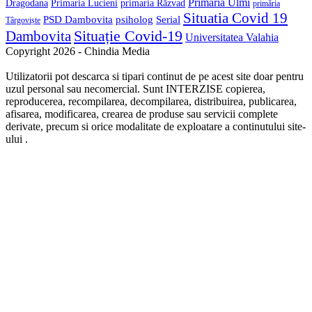
Primaria Ulmi
Primaria Lucieni
primaria Răzvad
Dragodana
primăria
Situatia Covid 19
psiholog
PSD Dambovita
Serial
Târgoviște
Situație Covid-19
Dambovita
Universitatea Valahia
Copyright 2026 - Chindia Media
Utilizatorii pot descarca si tipari continut de pe acest site doar pentru
uzul personal sau necomercial. Sunt INTERZISE copierea,
reproducerea, recompilarea, decompilarea, distribuirea, publicarea,
afisarea, modificarea, crearea de produse sau servicii complete
derivate, precum si orice modalitate de exploatare a continutului site-
ului .