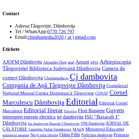
Contact
Adresa:
Târgoviște, Dâmbovița
Opens
Tel / WhatsApp:
0770 726 797
in
Opens
Email:
chindiamedia2020 ( at ) gmail.com
your
in
application
your
Etichete
application
Anunt
Arhiepiscopia
AJOFM Dâmbovița
Alesandru Duțu
anaf
APIA
Târgoviștei
Biblioteca Județeană Dâmbovița
Camera de
Cj dambovita
comerț Dâmbovița
Chindiamedia.ro
Compania de Apă Târgoviște Dâmbovița
Complexul
Cornel
Național Muzeal Curtea Domnească Târgoviște
CONAF
Editorial
Dâmbovița
Marculescu
Editorial Cornel
Editorial literar
Guvern
Flori Bungete
Marculescu
Electrica
ISU "Basarab I"
intreruperi energie electrica
ipj dambovita
Dâmbovița
JURNAL DE
ITM Dambovita
Isu dambovita Basarab I Dambovita
Ministerul Educației
CĂLĂTORIE
MApN
Laurențiu Ștefan Szemkovics
Oana Filip
Primaria
Nu-ți uita istoria
ministerul sanatatii
Prefectura dambovita