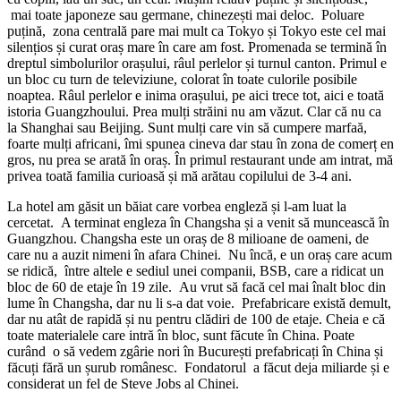
mai toate japoneze sau germane, chinezești mai deloc. Poluare
puțină, zona centrală pare mai mult ca Tokyo și Tokyo este cel mai
silențios și curat oraș mare în care am fost. Promenada se termină în
dreptul simbolurilor orașului, râul perlelor și turnul canton. Primul e
un bloc cu turn de televiziune, colorat în toate culorile posibile
noaptea. Râul perlelor e inima orașului, pe aici trece tot, aici e toată
istoria Guangzhoului. Prea mulți străini nu am văzut. Clar că nu ca
la Shanghai sau Beijing. Sunt mulți care vin să cumpere marfaă,
foarte mulți africani, îmi spunea cineva dar stau în zona de comerț en
gros, nu prea se arată în oraș. În primul restaurant unde am intrat, mă
privea toată familia curioasă și mă arătau copilului de 3-4 ani.
La hotel am găsit un băiat care vorbea engleză și l-am luat la
cercetat. A terminat engleza în Changsha și a venit să muncească în
Guangzhou. Changsha este un oraș de 8 milioane de oameni, de
care nu a auzit nimeni în afara Chinei. Nu încă, e un oraș care acum
se ridică, între altele e sediul unei companii, BSB, care a ridicat un
bloc de 60 de etaje în 19 zile. Au vrut să facă cel mai înalt bloc din
lume în Changsha, dar nu li s-a dat voie. Prefabricare există demult,
dar nu atât de rapidă și nu pentru clădiri de 100 de etaje. Cheia e că
toate materialele care intră în bloc, sunt făcute în China. Poate
curând o să vedem zgârie nori în București prefabricați în China și
făcuți fără un șurub românesc. Fondatorul a făcut deja miliarde și e
considerat un fel de Steve Jobs al Chinei.