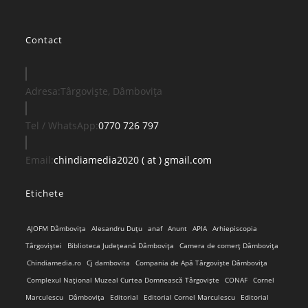
Contact
Adresa:
Târgoviște, Dâmbovița
Opens
Tel / WhatsApp:
0770 726 797
in
your
Opens
Email:
chindiamedia2020 ( at ) gmail.com
application
in
Etichete
your
application
AJOFM Dâmbovița
Alesandru Duțu
anaf
Anunt
APIA
Arhiepiscopia
Târgoviștei
Biblioteca Județeană Dâmbovița
Camera de comerț Dâmbovița
Chindiamedia.ro
Cj dambovita
Compania de Apă Târgoviște Dâmbovița
Complexul Național Muzeal Curtea Domnească Târgoviște
CONAF
Cornel
Marculescu
Dâmbovița
Editorial
Editorial Cornel Marculescu
Editorial