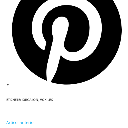
window
ETICHETE
:
IORGA ION
,
VOX LEX
Read
Articol anterior
more