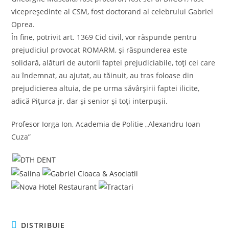
vicepreședinte al CSM, fost doctorand al celebrului Gabriel
Oprea.
În fine, potrivit art. 1369 Cid civil, vor răspunde pentru
prejudiciul provocat ROMARM, și răspunderea este
solidară, alături de autorii faptei prejudiciabile, toți cei care
au îndemnat, au ajutat, au tăinuit, au tras foloase din
prejudicierea altuia, de pe urma săvârșirii faptei ilicite,
adică Pițurca jr, dar și senior și toți interpușii.
Profesor Iorga Ion, Academia de Politie „Alexandru Ioan
Cuza”
SHARE
DISTRIBUIE