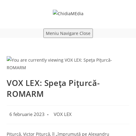
Skip
to
content
Meniu Navigare
Close
VOX LEX: Speța Pițurcă-
ROMARM
Post
Post
6 februarie 2023
VOX LEX
published:
category:
Pițurcă, Victor Pițurcă, îl „împrumută pe Alexandru