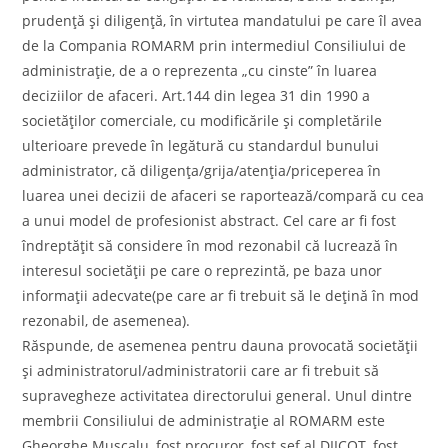
prudență și diligență, în virtutea mandatului pe care îl avea
de la Compania ROMARM prin intermediul Consiliului de
administrație, de a o reprezenta „cu cinste” în luarea
deciziilor de afaceri. Art.144 din legea 31 din 1990 a
societăților comerciale, cu modificările și completările
ulterioare prevede în legătură cu standardul bunului
administrator, că diligența/grija/atenția/priceperea în
luarea unei decizii de afaceri se raportează/compară cu cea
a unui model de profesionist abstract. Cel care ar fi fost
îndreptățit să considere în mod rezonabil că lucrează în
interesul societății pe care o reprezintă, pe baza unor
informații adecvate(pe care ar fi trebuit să le dețină în mod
rezonabil, de asemenea).
Răspunde, de asemenea pentru dauna provocată societății
și administratorul/administratorii care ar fi trebuit să
supravegheze activitatea directorului general. Unul dintre
membrii Consiliului de administrație al ROMARM este
Gheorghe Muscalu, fost procuror, fost sef al DIICOT, fost