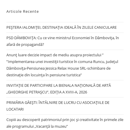
pan
Articole Recente
PEȘTERA IALOMIȚEI, DESTINAȚIA IDEALĂ ÎN ZILELE CANICULARE
PSD DÂMBOVIȚA: Cu ce vine ministrul Economiei în Dâmbovița, în
afară de propagandă?
Anunț luare decizie impact de mediu asupra proiectului ”
”Implementarea unei investiții turistice în comuna Runcu, județul
Dâmbovița-Pensiunea Jessica Relax House SRL-schimbare de
destinație din locuința în pensiune turistica”
INVITAȚIE DE PARTICIPARE LA BIENALA NAȚIONALĂ DE ARTĂ
„GHEORGHE PETRAȘCU”, EDIŢIA A XVIII-A, 2026
PRIMĂRIA GĂEȘTI: ÎNTÂLNIRE DE LUCRU CU ASOCIAȚIILE DE
LOCATARI
Copiii au descoperit patrimoniul prin joc și creativitate în primele zile
ale programului „Vacanță la muzeu”