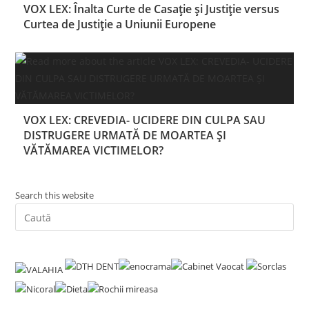
VOX LEX: Înalta Curte de Casație și Justiție versus
Curtea de Justiție a Uniunii Europene
VOX LEX: CREVEDIA- UCIDERE DIN CULPA SAU
DISTRUGERE URMATĂ DE MOARTEA ȘI
VĂTĂMAREA VICTIMELOR?
Search this website
Pre
Es
to
clo
the
sea