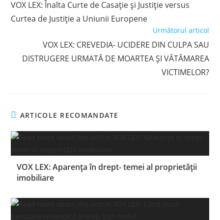
VOX LEX: Înalta Curte de Casație și Justiție versus
articles
Curtea de Justiție a Uniunii Europene
Următorul articol
VOX LEX: CREVEDIA- UCIDERE DIN CULPA SAU
DISTRUGERE URMATĂ DE MOARTEA ȘI VĂTĂMAREA
VICTIMELOR?
ARTICOLE RECOMANDATE
VOX LEX: Aparența în drept- temei al proprietății
imobiliare