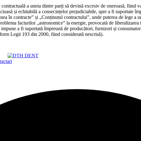
 contractuală a uneia dintre parți să devină excesiv de oneroasă, fiind va
cioasă și echitabilă a consecințelor prejudiciabile, spre a fi suportate îm
ea în contracte” și „Conținutul contractului”, unde puterea de lege a unu
problema facturilor „astronomice” la energie, provocată de liberalizarea 
 impune a fi suportată împreună de producători, furnizori și consumatori, 
form Legii 193 din 2000, fiind considerată nescrisă).