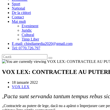
Sport
Național
De la cititori
Contact
Mai mult
Eveniment
Juridic
Cultural
Timp Liber
E-mail: chindiamedia2020@gmail.com
Tel: 0770.726.797
VOX LEX: CONTRACTELE AU PUTER
Post
18 ianuarie 2022
published:
Post
VOX LEX
category:
Pacta sunt servanda tantum tempus rebus sic
„
„Contractele au putere de lege, dacă nu a apărut o împrejurare care per