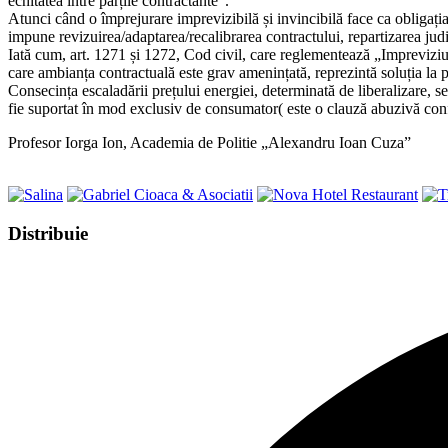
echitatea între părțile contractante”.
Atunci când o împrejurare imprevizibilă și invincibilă face ca obligația
impune revizuirea/adaptarea/recalibrarea contractului, repartizarea judi
Iată cum, art. 1271 și 1272, Cod civil, care reglementează „Impreviziun
care ambianța contractuală este grav amenințată, reprezintă soluția la 
Consecința escaladării prețului energiei, determinată de liberalizare, se
fie suportat în mod exclusiv de consumator( este o clauză abuzivă con
Profesor Iorga Ion, Academia de Politie „Alexandru Ioan Cuza”
Share
Distribuie
this
Opens
content
in
a
new
window