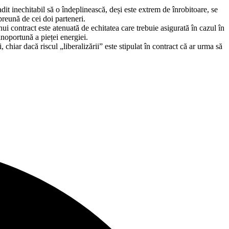
dit inechitabil să o îndeplinească, deși este extrem de înrobitoare, se
preună de cei doi parteneri.
i contract este atenuată de echitatea care trebuie asigurată în cazul în
inoportună a pieței energiei.
chiar dacă riscul „liberalizării” este stipulat în contract că ar urma să