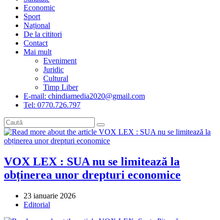
Economic
Sport
Național
De la cititori
Contact
Mai mult
Eveniment
Juridic
Cultural
Timp Liber
E-mail: chindiamedia2020@gmail.com
Tel: 0770.726.797
VOX LEX : SUA nu se limitează la
obținerea unor drepturi economice
Post
23 ianuarie 2026
published:
Post
Editorial
category: