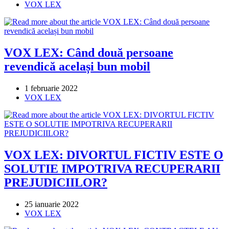
published:
Post
VOX LEX
category:
VOX LEX: Când două persoane
revendică același bun mobil
Post
1 februarie 2022
published:
Post
VOX LEX
category:
VOX LEX: DIVORTUL FICTIV ESTE O
SOLUTIE IMPOTRIVA RECUPERARII
PREJUDICIILOR?
Post
25 ianuarie 2022
published:
Post
VOX LEX
category: