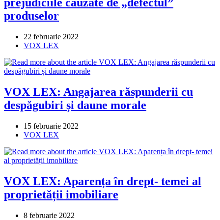
prejudiciile cauzate de „defectul”
produselor
Post
22 februarie 2022
published:
Post
VOX LEX
category:
VOX LEX: Angajarea răspunderii cu
despăgubiri și daune morale
Post
15 februarie 2022
published:
Post
VOX LEX
category:
VOX LEX: Aparența în drept- temei al
proprietății imobiliare
Post
8 februarie 2022