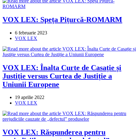
VOX LEX: Speța Pițurcă-ROMARM
Post
6 februarie 2023
published:
Post
VOX LEX
category:
VOX LEX: Înalta Curte de Casație și
Justiție versus Curtea de Justiție a
Uniunii Europene
Post
19 aprilie 2022
published:
Post
VOX LEX
category:
VOX LEX: Răspunderea pentru