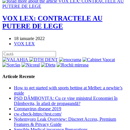
VOX LEX: CONTRACTELE AU
PUTERE DE LEGE
Post
18 ianuarie 2022
published:
Post
VOX LEX
category:
Articole Recente
How to get started with sports betting at Melbet: a newbie’s
guide
PSD DÂMBOVIȚA: Cu ce vine ministrul Economiei în
Dâmbovița, în afară de propagandă?
Coronavirus disease 2019
cw-check-https://test.com/
Nohemyoro Leak Overview: Discreet Access, Premium
Features & Privacy Guide
Sensible Medical insurance Preparations