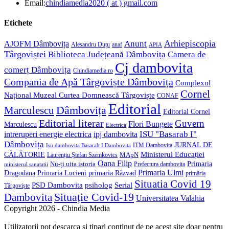
in
Opens
Email:
chindiamedia2020 ( at ) gmail.com
your
in
application
your
Etichete
application
Anunt
Arhiepiscopia
AJOFM Dâmbovița
Alesandru Duțu
anaf
APIA
Târgoviștei
Biblioteca Județeană Dâmbovița
Camera de
Cj dambovita
comerț Dâmbovița
Chindiamedia.ro
Compania de Apă Târgoviște Dâmbovița
Complexul
Cornel
Național Muzeal Curtea Domnească Târgoviște
CONAF
Editorial
Dâmbovița
Marculescu
Editorial Cornel
Editorial literar
Guvern
Flori Bungete
Marculescu
Electrica
ISU "Basarab I"
intreruperi energie electrica
ipj dambovita
Dâmbovița
JURNAL DE
ITM Dambovita
Isu dambovita Basarab I Dambovita
Ministerul Educației
CĂLĂTORIE
MApN
Laurențiu Ștefan Szemkovics
Oana Filip
Primaria
Nu-ți uita istoria
ministerul sanatatii
Prefectura dambovita
Primaria Ulmi
Primaria Lucieni
primaria Răzvad
Dragodana
primăria
Situatia Covid 19
psiholog
PSD Dambovita
Serial
Târgoviște
Situație Covid-19
Dambovita
Universitatea Valahia
Copyright 2026 - Chindia Media
Utilizatorii pot descarca si tipari continut de pe acest site doar pentru