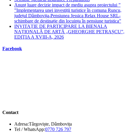
Anunț luare decizie impact de mediu asupra proiectului ”
”Implementarea unei investiții turistice în comuna Runcu,
județul Dâmbovița-Pensiunea Jessica Relax House SRL-
schimbare de destinație din locuința în pensiune turistica”
INVITAȚIE DE PARTICIPARE LA BIENALA
NAȚIONALĂ DE ARTĂ „GHEORGHE PETRAȘCU”,
EDIŢIA A XVIII-A, 2026
Facebook
Contact
Adresa:
Târgoviște, Dâmbovița
Opens
Tel / WhatsApp:
0770 726 797