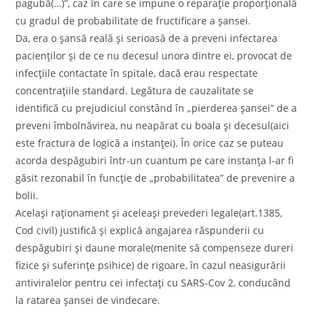
pagubă(…)”, caz în care se impune o reparație proporțională
cu gradul de probabilitate de fructificare a șansei.
Da, era o șansă reală și serioasă de a preveni infectarea
pacienților și de ce nu decesul unora dintre ei, provocat de
infecțiile contactate în spitale, dacă erau respectate
concentrațiile standard. Legătura de cauzalitate se
identifică cu prejudiciul constând în „pierderea șansei” de a
preveni îmbolnăvirea, nu neapărat cu boala și decesul(aici
este fractura de logică a instanței). În orice caz se puteau
acorda despăgubiri într-un cuantum pe care instanța l-ar fi
găsit rezonabil în funcție de „probabilitatea” de prevenire a
bolii.
Același raționament și aceleași prevederi legale(art.1385,
Cod civil) justifică și explică angajarea răspunderii cu
despăgubiri și daune morale(menite să compenseze dureri
fizice și suferințe psihice) de rigoare, în cazul neasigurării
antiviralelor pentru cei infectați cu SARS-Cov 2, conducând
la ratarea șansei de vindecare.