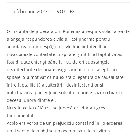
Post
Post
15 februarie 2022
VOX LEX
published:
category:
O instanță de judecată din România a respins solicitarea de
a angaja răspunderea civilă a Hexi pharma pentru
acordarea unor despăgubiri victimelor infecțiilor
nosocomiale contactate în spitale, știut fiind faptul că au
fost diluate chiar și până la 100 de ori substanțele
dezinfectante destinate asigurării mediului aseptic în
spitale. S-a motivat că nu există o legătură de cauzalitate
între fapta ilicită a „alterării” dezinfectanților și
îmbolnăvirea pacienților, soldată în unele cazuri chiar cu
decesul unora dintre ei.
Nu știu ce i-a călăuzit pe judecători, dar au greșit
fundamental.
Acolo era vorba de un prejudiciu constând în „pierderea
unei șanse de a obține un avantaj sau de a evita o