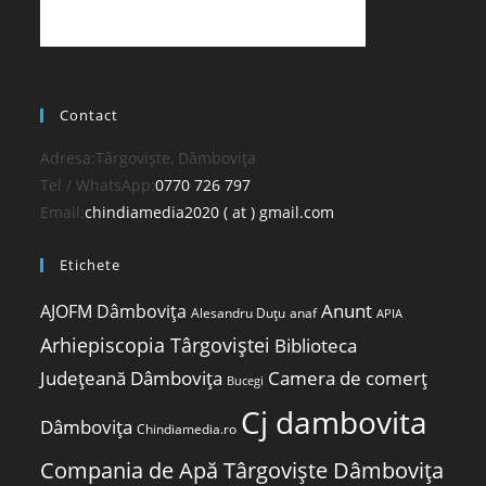
Contact
Adresa:
Târgoviște, Dâmbovița
Opens
Tel / WhatsApp:
0770 726 797
in
Opens
Email:
chindiamedia2020 ( at ) gmail.com
your
in
Etichete
application
your
application
Anunt
AJOFM Dâmbovița
Alesandru Duțu
anaf
APIA
Arhiepiscopia Târgoviștei
Biblioteca
Județeană Dâmbovița
Camera de comerț
Bucegi
Cj dambovita
Dâmbovița
Chindiamedia.ro
Compania de Apă Târgoviște Dâmbovița