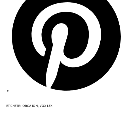
new
window
ETICHETE
:
IORGA ION
,
VOX LEX