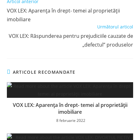
Read
Articol anterior
more
VOX LEX: Aparența în drept- temei al proprietății
articles
imobiliare
Următorul articol
VOX LEX: Răspunderea pentru prejudiciile cauzate de
„defectul” produselor
ARTICOLE RECOMANDATE
VOX LEX: Aparența în drept- temei al proprietății
imobiliare
8 februarie 2022