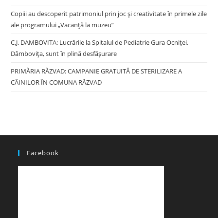
Copiii au descoperit patrimoniul prin joc și creativitate în primele zile
ale programului „Vacanță la muzeu”
C.J. DAMBOVITA: Lucrările la Spitalul de Pediatrie Gura Ocniței,
Dâmbovița, sunt în plină desfășurare
PRIMĂRIA RĂZVAD: CAMPANIE GRATUITĂ DE STERILIZARE A
CÂINILOR ÎN COMUNA RĂZVAD
Facebook