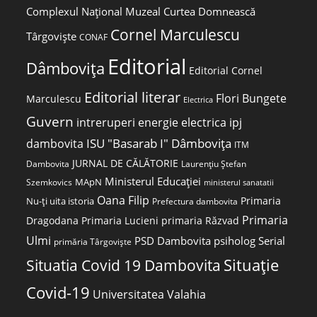
Complexul Național Muzeal Curtea Domnească
Cornel Marculescu
Târgoviște
CONAF
Editorial
Dâmbovița
Editorial Cornel
Editorial literar
Flori Bungete
Marculescu
Electrica
Guvern
intreruperi energie electrica
ipj
ISU "Basarab I" Dâmbovița
dambovita
ITM
JURNAL DE CĂLĂTORIE
Laurențiu Ștefan
Dambovita
Ministerul Educației
MApN
Szemkovics
ministerul sanatatii
Oana Filip
Primaria
Nu-ți uita istoria
Prefectura dambovita
Primaria
Dragodana
Primaria Lucieni
primaria Răzvad
Ulmi
PSD Dambovita
psiholog
Serial
primăria Târgoviște
Situatia Covid 19 Dambovita
Situație
Covid-19
Universitatea Valahia