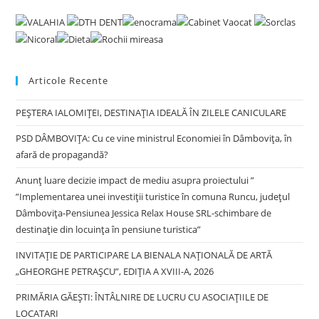
to
clo
the
sea
pan
Articole Recente
PEȘTERA IALOMIȚEI, DESTINAȚIA IDEALĂ ÎN ZILELE CANICULARE
PSD DÂMBOVIȚA: Cu ce vine ministrul Economiei în Dâmbovița, în
afară de propagandă?
Anunț luare decizie impact de mediu asupra proiectului ”
”Implementarea unei investiții turistice în comuna Runcu, județul
Dâmbovița-Pensiunea Jessica Relax House SRL-schimbare de
destinație din locuința în pensiune turistica”
INVITAȚIE DE PARTICIPARE LA BIENALA NAȚIONALĂ DE ARTĂ
„GHEORGHE PETRAȘCU”, EDIŢIA A XVIII-A, 2026
PRIMĂRIA GĂEȘTI: ÎNTÂLNIRE DE LUCRU CU ASOCIAȚIILE DE
LOCATARI