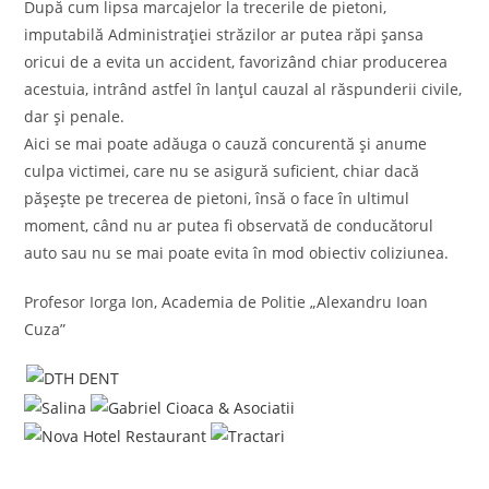
După cum lipsa marcajelor la trecerile de pietoni,
imputabilă Administrației străzilor ar putea răpi șansa
oricui de a evita un accident, favorizând chiar producerea
acestuia, intrând astfel în lanțul cauzal al răspunderii civile,
dar și penale.
Aici se mai poate adăuga o cauză concurentă și anume
culpa victimei, care nu se asigură suficient, chiar dacă
pășește pe trecerea de pietoni, însă o face în ultimul
moment, când nu ar putea fi observată de conducătorul
auto sau nu se mai poate evita în mod obiectiv coliziunea.
Profesor Iorga Ion, Academia de Politie „Alexandru Ioan
Cuza”