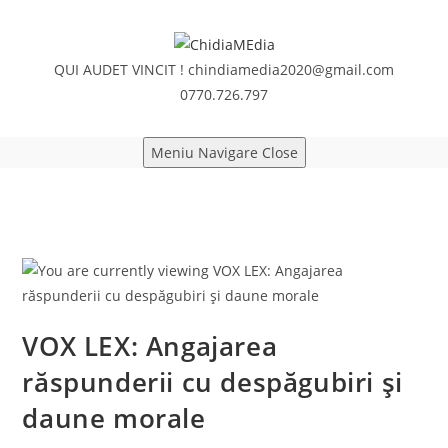
Skip
to
content
QUI AUDET VINCIT !
chindiamedia2020@gmail.com
0770.726.797
Meniu Navigare
Close
VOX LEX: Angajarea
răspunderii cu despăgubiri și
daune morale