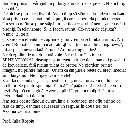
Suntem prinși în vârtejul timpului și aruncăm vina pe el. „N-am timp
de citit!”.
De aici se produce clivajul. Avem timp să stăm cu brațele încrucișate
și să privim consternați toți papugiii care se perindă pe micul ecran.
Un somn nefiresc pune stăpânire pe fiecare și rămânem așa, cu ochii
pironiți, în televizoare. Și le facem rating! Ce-avem de câștigat?
Nimic. Zi de zi.
O stare de mefiență ne cuprinde și nu vrem să schimbăm nimic. Nu
vrem! Bibliotecile nu mai au rating! “Cărțile nu au breaking news”,
mi-a spus cineva odată. Corect! Au breaking chains!
Ne dezgolim de noi de bună voie. Ne risipim în știri cu
SENZAȚIONAL deasupra și în rețete primite de la oameni posedați
de locvacitate, fără niciun talent de orator. Ne pierdem printre
imagini, nu printre rânduri. Uităm că singurele rețete cu efect imediat
sunt lângă noi. Ne împiedicăm de ele!
S-au făcut sondaje și clasamente. Toți știm că nu avem un loc pe
podium. Se pierde speranța. Eu mă încăpățânez să cred că ne vom
trezi! Pagină cu pagină. Avem copii și îi putem molipsi. Cartea
trebuie dată mai departe!
Am scris aceste rânduri cu umilință si recunosc: mă aflu printre cei
fără de timp, dar care caut seara un răspuns în două-trei file.
Așa mă văd mai bine.
Prof. Iulia Roșoiu