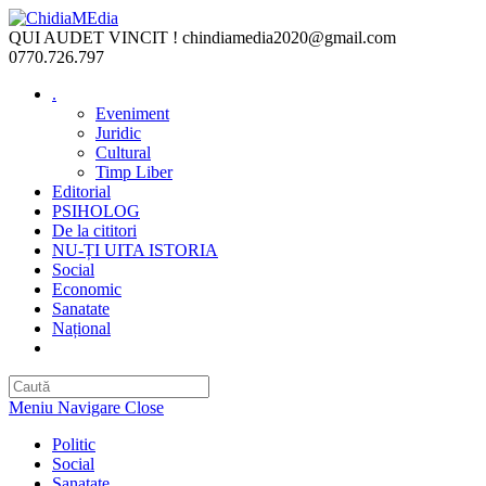
Skip
to
QUI AUDET VINCIT !
chindiamedia2020@gmail.com
content
0770.726.797
.
Eveniment
Juridic
Cultural
Timp Liber
Editorial
PSIHOLOG
De la cititori
NU-ȚI UITA ISTORIA
Social
Economic
Sanatate
Național
Toggle
website
search
Meniu Navigare
Close
Politic
Social
Sanatate