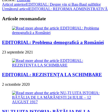
Read
Articol anterior
EDITORIAL: Despre vin şi Bau-Baul sulfiţilor
Următorul articol
EDITORIAL: REFORMA ADMINISTRATIVĂ
more
articles
Articole recomandate
EDITORIAL: Problema demografică a României
23 septembrie 2021
EDITORIAL: REZISTENȚA LA SCHIMBARE
2 octombrie 2020
NU-ȚI UITA ISTORIA: BĂTĂLIA DE LA