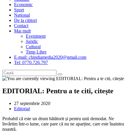
Economic
Sport
Național
De la cititori
Contact
Mai mult
Eveniment
Juridic
Cultural
Timp Liber
E-mail: chindiamedia2020@gmail.com
Tel: 0770.726.797
EDITORIAL: Pentru a te citi, citește
Post
27 septembrie 2020
published:
Post
Editorial
category:
Probabil că este un drum bătătorit și pentru unii demodat. Ne
învârtim într-o lume, care pare că nu ne aparține, care este înaintea
noastră.