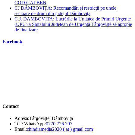
COD GALBEN
CJ DÂMBOVIȚA: Recomandări și restricții pe unele
sectoare de drum din județul Dâmbovița
C.J. DAMBOVITA: Lucrările la Unitatea de Primiri Urgențe
(UPU) a Spitalului Județean de Urgență Târgoviște se apropie
de finalizare
Facebook
Contact
Adresa:
Târgoviște, Dâmbovița
Opens
Tel / WhatsApp:
0770 726 797
in
Opens
Email:
chindiamedia2020 ( at ) gmail.com
your
in