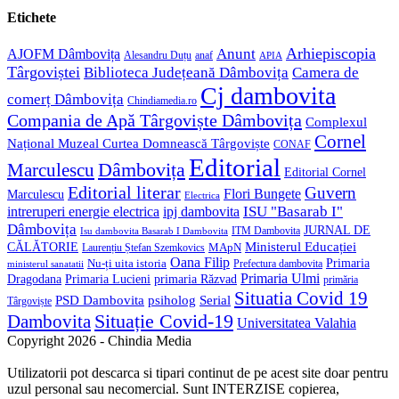
application
your
Etichete
application
Anunt
Arhiepiscopia
AJOFM Dâmbovița
Alesandru Duțu
anaf
APIA
Târgoviștei
Biblioteca Județeană Dâmbovița
Camera de
Cj dambovita
comerț Dâmbovița
Chindiamedia.ro
Compania de Apă Târgoviște Dâmbovița
Complexul
Cornel
Național Muzeal Curtea Domnească Târgoviște
CONAF
Editorial
Dâmbovița
Marculescu
Editorial Cornel
Editorial literar
Guvern
Flori Bungete
Marculescu
Electrica
ISU "Basarab I"
intreruperi energie electrica
ipj dambovita
Dâmbovița
JURNAL DE
ITM Dambovita
Isu dambovita Basarab I Dambovita
Ministerul Educației
CĂLĂTORIE
MApN
Laurențiu Ștefan Szemkovics
Oana Filip
Primaria
Nu-ți uita istoria
ministerul sanatatii
Prefectura dambovita
Primaria Ulmi
Primaria Lucieni
primaria Răzvad
Dragodana
primăria
Situatia Covid 19
psiholog
PSD Dambovita
Serial
Târgoviște
Situație Covid-19
Dambovita
Universitatea Valahia
Copyright 2026 - Chindia Media
Utilizatorii pot descarca si tipari continut de pe acest site doar pentru
uzul personal sau necomercial. Sunt INTERZISE copierea,