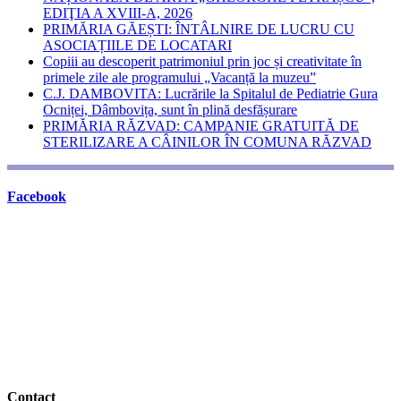
EDIŢIA A XVIII-A, 2026
PRIMĂRIA GĂEȘTI: ÎNTÂLNIRE DE LUCRU CU
ASOCIAȚIILE DE LOCATARI
Copiii au descoperit patrimoniul prin joc și creativitate în
primele zile ale programului „Vacanță la muzeu”
C.J. DAMBOVITA: Lucrările la Spitalul de Pediatrie Gura
Ocniței, Dâmbovița, sunt în plină desfășurare
PRIMĂRIA RĂZVAD: CAMPANIE GRATUITĂ DE
STERILIZARE A CÂINILOR ÎN COMUNA RĂZVAD
Facebook
Contact