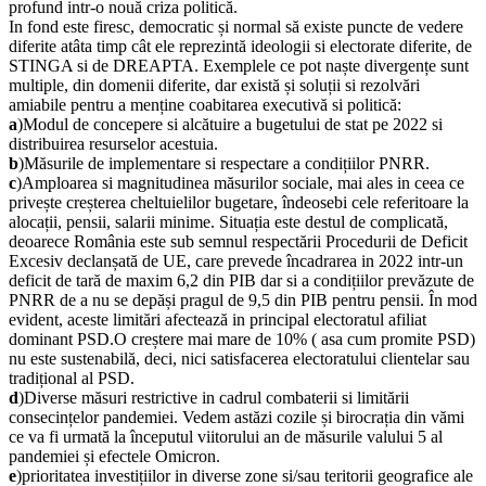
profund intr-o nouă criza politică.
In fond este firesc, democratic și normal să existe puncte de vedere
diferite atâta timp cât ele reprezintă ideologii si electorate diferite, de
STINGA si de DREAPTA. Exemplele ce pot naște divergențe sunt
multiple, din domenii diferite, dar există și soluții si rezolvări
amiabile pentru a menține coabitarea executivă si politică:
a
)Modul de concepere si alcătuire a bugetului de stat pe 2022 si
distribuirea resurselor acestuia.
b
)Măsurile de implementare si respectare a condițiilor PNRR.
c
)Amploarea si magnitudinea măsurilor sociale, mai ales in ceea ce
privește creșterea cheltuielilor bugetare, îndeosebi cele referitoare la
alocații, pensii, salarii minime. Situația este destul de complicată,
deoarece România este sub semnul respectării Procedurii de Deficit
Excesiv declanșată de UE, care prevede încadrarea in 2022 intr-un
deficit de tară de maxim 6,2 din PIB dar si a condițiilor prevăzute de
PNRR de a nu se depăși pragul de 9,5 din PIB pentru pensii. În mod
evident, aceste limitări afectează in principal electoratul afiliat
dominant PSD.O creștere mai mare de 10% ( asa cum promite PSD)
nu este sustenabilă, deci, nici satisfacerea electoratului clientelar sau
tradițional al PSD.
d
)Diverse măsuri restrictive in cadrul combaterii si limitării
consecințelor pandemiei. Vedem astăzi cozile și birocrația din vămi
ce va fi urmată la începutul viitorului an de măsurile valului 5 al
pandemiei și efectele Omicron.
e
)prioritatea investițiilor in diverse zone si/sau teritorii geografice ale