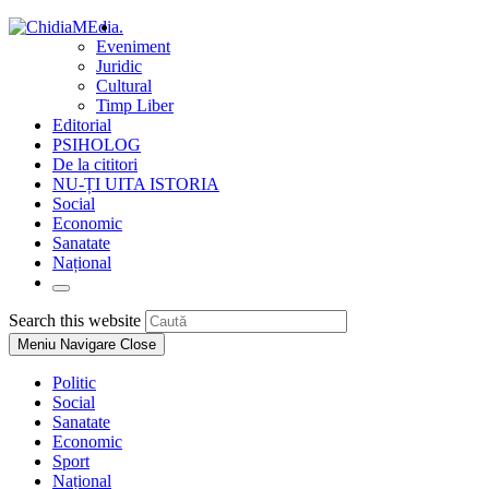
Skip
.
to
Eveniment
content
Juridic
Cultural
Timp Liber
Editorial
PSIHOLOG
De la cititori
NU-ȚI UITA ISTORIA
Social
Economic
Sanatate
Național
Toggle
website
Press
Search this website
search
Escape
Meniu Navigare
Close
to
close
Politic
the
Social
search
Sanatate
panel.
Economic
Sport
Național