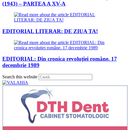
(1943) – PARTEA A XV-A
EDITORIAL LITERAR: DE ZIUA TA!
EDITORIAL: Din cronica revoluţiei române. 17
decembrie 1989
Press
Search this website
Escape
to
close
the
search
panel.