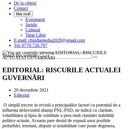
De la cititori
Contact
Mai mult
Eveniment
Juridic
Cultural
Timp Liber
E-mail: chindiamedia2020@gmail.com
Tel: 0770.726.797
Search this website
EDITORIAL: RISCURILE ACTUALEI
GUVERNĂRI
Post
20 decembrie 2021
published:
Post
Editorial
category:
O simplă trecere in revistă a principalilor factori cu potențial de a
influența defavorabil alianța PNL-PSD, ne indică cu claritate,
volatilitatea și lipsa de soliditate a prea mult clamatei stabilități
politice actuale. Aceasta pare destul de expusă unor posibile
perturbări, tensiuni, dispute si instabilitate care poate degenera,