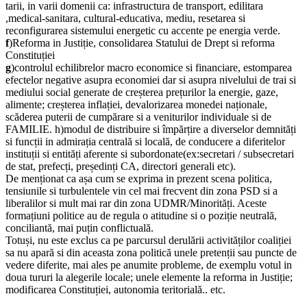
tarii, in varii domenii ca: infrastructura de transport, edilitara
,medical-sanitara, cultural-educativa, mediu, resetarea si
reconfigurarea sistemului energetic cu accente pe energia verde.
f
)Reforma in Justiție, consolidarea Statului de Drept si reforma
Constituției
g
)controlul echilibrelor macro economice si financiare, estomparea
efectelor negative asupra economiei dar si asupra nivelului de trai si
mediului social generate de creșterea prețurilor la energie, gaze,
alimente; creșterea inflației, devalorizarea monedei naționale,
scăderea puterii de cumpărare si a veniturilor individuale si de
FAMILIE. h)modul de distribuire si împărțire a diverselor demnități
si funcții in admirația centrală si locală, de conducere a diferitelor
instituții si entități aferente si subordonate(ex:secretari / subsecretari
de stat, prefecți, președinți CA, directori generali etc).
De menționat ca așa cum se exprima in prezent scena politica,
tensiunile si turbulentele vin cel mai frecvent din zona PSD si a
liberalilor si mult mai rar din zona UDMR/Minorități. Aceste
formațiuni politice au de regula o atitudine si o poziție neutrală,
conciliantă, mai puțin conflictuală.
Totuși, nu este exclus ca pe parcursul derulării activităților coaliției
sa nu apară si din aceasta zona politică unele pretenții sau puncte de
vedere diferite, mai ales pe anumite probleme, de exemplu votul in
doua tururi la alegerile locale; unele elemente la reforma in Justiție;
modificarea Constituției, autonomia teritorială.. etc.