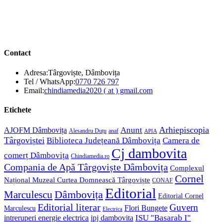
Contact
Adresa:
Târgoviște, Dâmbovița
Opens
Tel / WhatsApp:
0770 726 797
in
Opens
Email:
chindiamedia2020 ( at ) gmail.com
your
in
application
your
Etichete
application
Anunt
Arhiepiscopia
AJOFM Dâmbovița
Alesandru Duțu
anaf
APIA
Târgoviștei
Biblioteca Județeană Dâmbovița
Camera de
Cj dambovita
comerț Dâmbovița
Chindiamedia.ro
Compania de Apă Târgoviște Dâmbovița
Complexul
Cornel
Național Muzeal Curtea Domnească Târgoviște
CONAF
Editorial
Dâmbovița
Marculescu
Editorial Cornel
Editorial literar
Guvern
Flori Bungete
Marculescu
Electrica
ISU "Basarab I"
intreruperi energie electrica
ipj dambovita