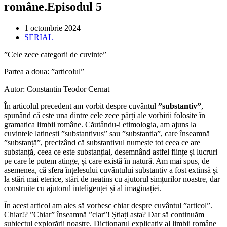
române.Episodul 5
Post
1 octombrie 2024
published:
Post
SERIAL
category:
”Cele zece categorii de cuvinte”
Partea a doua: ”articolul”
Autor: Constantin Teodor Cernat
În articolul precedent am vorbit despre cuvântul
”substantiv”
,
spunând că este una dintre cele zece părți ale vorbirii folosite în
gramatica limbii române. Căutându-i etimologia, am ajuns la
cuvintele latinești ”substantivus” sau ”substantia”, care înseamnă
”substanță”, precizând că substantivul numește tot ceea ce are
substanță, ceea ce este substanțial, desemnând astfel ființe și lucruri
pe care le putem atinge, și care există în natură. Am mai spus, de
asemenea, că sfera înțelesului cuvântului substantiv a fost extinsă și
la stări mai eterice, stări de neatins cu ajutorul simțurilor noastre, dar
construite cu ajutorul inteligenței și al imaginației.
În acest articol am ales să vorbesc chiar despre cuvântul ”articol”.
Chiar!? ”Chiar” înseamnă ”clar”! Știați asta? Dar să continuăm
subiectul explorării noastre. Dicționarul explicativ al limbii române