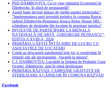
PSD DÂMBOVIȚA: Cu ce vine ministrul Economiei în
Dâmbovița, în afară de propagandă?
Anunț luare decizie impact de mediu asupra proiectului ”
”Implementarea unei investiții turistice în comuna Runcu,
județul Dâmbovița-Pensiunea Jessica Relax House SRL-
schimbare de destinație din locuința în pensiune turistica”
INVITAȚIE DE PARTICIPARE LA BIENALA
NAȚIONALĂ DE ARTĂ „GHEORGHE PETRAȘCU”,
EDIŢIA A XVIII-A, 2026
PRIMĂRIA GĂEȘTI: ÎNTÂLNIRE DE LUCRU CU
ASOCIAȚIILE DE LOCATARI
Copiii au descoperit patrimoniul prin joc și creativitate în
primele zile ale programului „Vacanță la muzeu”
C.J. DAMBOVITA: Lucrările la Spitalul de Pediatrie Gura
Ocniței, Dâmbovița, sunt în plină desfășurare
PRIMĂRIA RĂZVAD: CAMPANIE GRATUITĂ DE
STERILIZARE A CÂINILOR ÎN COMUNA RĂZVAD
Facebook