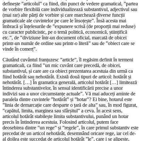
definește ”articolul” ca fiind, din punct de vedere gramatical, ”partea
de vorbire flexibilă care individualizează substantivul, adjectivul sau
(mai rar) alte părți de vorbire și care marchează diverse funcții
gramaticale ale cuvintelor pe care le însoțește”. Însă acesta mai
îmbracă și înțelesurile de ”expunere scrisă (de proporții mai reduse)
cu caracter publicistic, pe o temă politică, economică, științifică
etc.”, de ”diviziune într-un document oficial, marcată de obicei
printr-un număr de ordine sau printr-o literă” sau de ”obiect care se
vinde în comerț”.
Căutând cuvântul franțuzesc ”article”, îl regăsim definit în termeni
gramaticali, ca fiind ”un mic cuvânt care precedă, de obicei,
substantivul, și care are ca obiect prezentarea acestuia din urmă ca
fiind hotărât sau nehotărât. Există două tipuri de articol: hotărât și
nehotărât. […] În gramatica generală, articolul hotărât […] limitează
întinderea substantivelor, în sensul identificării precise a unor
indivizi sau a unor circumstanțe actuale”. Vă mai aduceți aminte de
paralela dintre cuvintele ”hotărât” și ”hotar”? Ei bine, hotarul este
”linia de demarcație care desparte o țară de alta” sau, în mod figurat,
”capătul, limita, marginea sau sfârșitul” a ceva. În acest sens,
articolul hotărât stabilește limita substantivului, punând un hotar
precis în întinderea acestuia. Folosind articolul, putem face
deosebirea dintre ”un rege” și ”regele”, în care primul substantiv este
precedat de un articol nehotărât, desemnând oricare rege, iar cel de-
al doilea este succedat de articolul hotărât ”le”, care i se alipește,