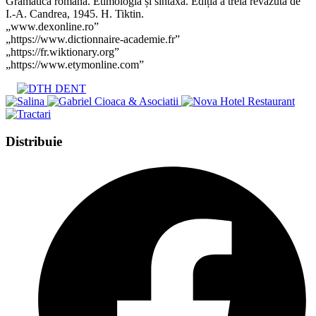
Gramatica română. Etimologia și sintaxa. Ediția a treia revăzută de
I.-A. Candrea, 1945. H. Tiktin.
„www.dexonline.ro”
„https://www.dictionnaire-academie.fr”
„https://fr.wiktionary.org”
„https://www.etymonline.com”
Share
Distribuie
this
Opens
content
in
a
new
window