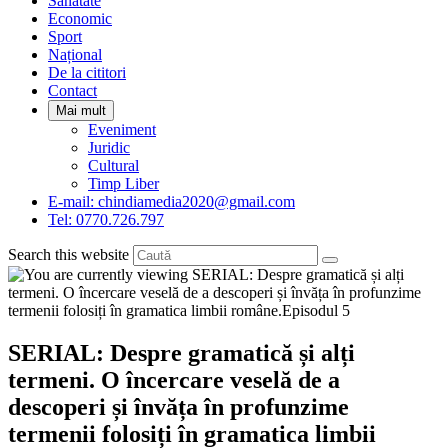
Sanatate
panel.
Economic
Sport
Național
De la cititori
Contact
Mai mult
Eveniment
Juridic
Cultural
Timp Liber
E-mail: chindiamedia2020@gmail.com
Tel: 0770.726.797
Search this website
SERIAL: Despre gramatică și alți
termeni. O încercare veselă de a
descoperi și învăța în profunzime
termenii folosiți în gramatica limbii