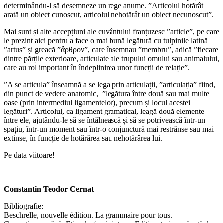
determinându-l să desemneze un rege anume. ”Articolul hotărât
arată un obiect cunoscut, articolul nehotărât un obiect necunoscut”.
Mai sunt și alte accepțiuni ale cuvântului franțuzesc ”article”, pe care
le prezint aici pentru a face o mai bună legătură cu tulpinile latină
”artus” și greacă ”ἄρθρον”, care însemnau ”membru”, adică ”fiecare
dintre părțile exterioare, articulate ale trupului omului sau animalului,
care au rol important în îndeplinirea unor funcții de relație”.
”A se articula” înseamnă a se lega prin articulații, ”articulația” fiind,
din punct de vedere anatomic, ”legătura între două sau mai multe
oase (prin intermediul ligamentelor), precum și locul acestei
legături”. Articolul, ca ligament gramatical, leagă două elemente
între ele, ajutându-le să se întâlnească și să se potrivească într-un
spațiu, într-un moment sau într-o conjunctură mai restrânse sau mai
extinse, în funcție de hotărârea sau nehotărârea lui.
Pe data viitoare!
Constantin Teodor Cernat
Bibliografie:
Beschrelle, nouvelle édition. La grammaire pour tous.