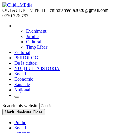
Skip
to
QUI AUDET VINCIT !
chindiamedia2020@gmail.com
content
0770.726.797
.
Eveniment
Juridic
Cultural
Timp Liber
Editorial
PSIHOLOG
De la cititori
NU-ȚI UITA ISTORIA
Social
Economic
Sanatate
Național
Toggle
website
Press
Search this website
search
Escape
Meniu Navigare
Close
to
close
Politic
the
Social
search