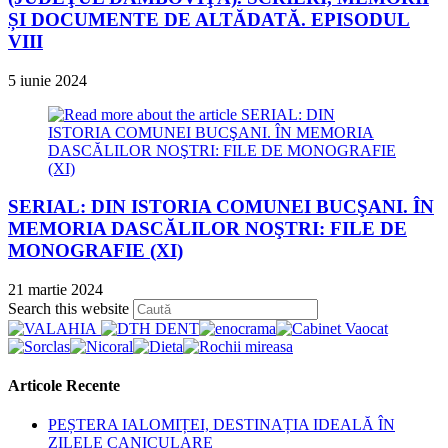
ȘI DOCUMENTE DE ALTĂDATĂ. EPISODUL
VIII
5 iunie 2024
SERIAL: DIN ISTORIA COMUNEI BUCŞANI. ÎN
MEMORIA DASCĂLILOR NOŞTRI: FILE DE
MONOGRAFIE (XI)
21 martie 2024
Press
Search this website
Escape
to
close
the
Articole Recente
search
panel.
PEȘTERA IALOMIȚEI, DESTINAȚIA IDEALĂ ÎN
ZILELE CANICULARE