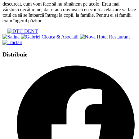
descurcat, cum vom face să nu rămânem pe acolo. Erau mai
vârstnici decât mine, dar erau convinși că eu voi fi acela care va face
totul ca să se întoarcă întregi la copii, la familie. Pentru ei și familii
eram îngerul păzitor…
Share
Distribuie
this
Opens
content
in
a
new
window