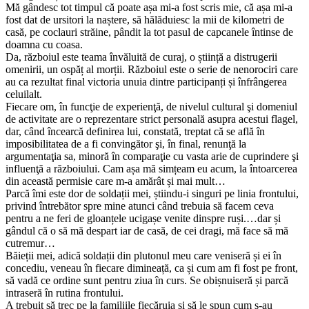
Mă gândesc tot timpul că poate așa mi-a fost scris mie, că așa mi-a
fost dat de ursitori la naștere, să hălăduiesc la mii de kilometri de
casă, pe coclauri străine, pândit la tot pasul de capcanele întinse de
doamna cu coasa.
Da, războiul este teama învăluită de curaj, o știință a distrugerii
omenirii, un ospăț al morții. Războiul este o serie de nenorociri care
au ca rezultat final victoria unuia dintre participanți și înfrângerea
celuilalt.
Fiecare om, în funcţie de experienţă, de nivelul cultural şi domeniul
de activitate are o reprezentare strict personală asupra acestui flagel,
dar, când încearcă definirea lui, constată, treptat că se află în
imposibilitatea de a fi convingător şi, în final, renunţă la
argumentaţia sa, minoră în comparaţie cu vasta arie de cuprindere şi
influenţă a războiului. Cam așa mă simțeam eu acum, la întoarcerea
din această permisie care m-a amărât și mai mult…
Parcă îmi este dor de soldații mei, știindu-i singuri pe linia frontului,
privind întrebător spre mine atunci când trebuia să facem ceva
pentru a ne feri de gloanțele ucigașe venite dinspre ruși.…dar și
gândul că o să mă despart iar de casă, de cei dragi, mă face să mă
cutremur…
Băieții mei, adică soldații din plutonul meu care veniseră și ei în
concediu, veneau în fiecare dimineață, ca și cum am fi fost pe front,
să vadă ce ordine sunt pentru ziua în curs. Se obișnuiseră și parcă
intraseră în rutina frontului.
A trebuit să trec pe la familiile fiecăruia și să le spun cum s-au