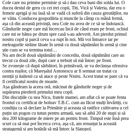
Cole care nu primise permisie și să-i dau ceva bani din solda lui. O
ducea destul de greu cu cei trei copii, Titi, Vică și Valeria, dar era o
femeie aprigă și nu lasă să se vadă că suferă din cauza greutăților, nu
se văita. Conducea gospodăria și muncile la câmp cu mână fermă,
așa că din această privință, nea Cole nu avea de ce să se îndoiască.
Gândurile negre care mă încercau încă de când eram pe front, ochiul
care mi se bătea pe drum spre casă s-au adeverit. Am pierdut primul
nostru copil și parcă ceva s-a rupt în noi. Mă voi întoarce iar pe
meleagurile străine lăsate în urmă cu două săptămâni în urmă și cine
știe cum se va termina totul…
Nu am decât două săptămâni de concediu, două săptămâni care au
trecut ca două zile, după care a trebuit să mă întorc pe front.
Se zvonește că după sărbători, în primăvară, se va declanșa ofensiva
contra rușilor, că Mareșalul Antonescu ar fi semnat un tratat cu
nemții și italienii ca să atace și peste Nistru. Acest tratat se pare că va
fi certificatul nostru de moarte.
Așa gândeam la aceea oră, măcinat de gândurile negre și de
supărarea pierderii primului meu copil.
Din discuțiile cu nea Nicu, fratele mamei, am aflat că se poate fenta
frontul cu certificat de bolnav T.B.C. cum au făcut mulți învârtiți, cu
condiția ca să declare la Primărie și aceasta să ratifice cultivarea a cel
puțin un pogon cu tutun pentru armată, sau să aibă 20 de stupi și să
dea 200 kilograme de miere pe an pentru front. Timpul este însă prea
scurt ca să mai pot încerca ceva, așa că, am renunțat la această
stratagemă și am hotărât să mă întorc la Slatopol.