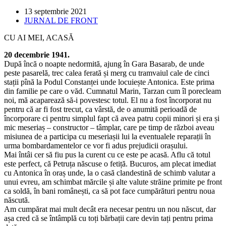
Post
13 septembrie 2021
published:
Post
JURNAL DE FRONT
category:
CU AI MEI, ACASĂ
20 decembrie 1941.
După încă o noapte nedormită, ajung în Gara Basarab, de unde
peste pasarelă, trec calea ferată și merg cu tramvaiul cale de cinci
stații pînă la Podul Constanței unde locuiește Antonica. Este prima
din familie pe care o văd. Cumnatul Marin, Tarzan cum îl porecleam
noi, mă acaparează să-i povestesc totul. El nu a fost încorporat nu
pentru că ar fi fost trecut, ca vârstă, de o anumită perioadă de
încorporare ci pentru simplul fapt că avea patru copii minori și era și
mic meseriaș – constructor – tâmplar, care pe timp de război aveau
misiunea de a participa cu meseriașii lui la eventualele reparații în
urma bombardamentelor ce vor fi adus prejudicii orașului.
Mai întâi cer să fiu pus la curent cu ce este pe acasă. Aflu că totul
este perfect, că Petruța născuse o fetiță. Bucuros, am plecat imediat
cu Antonica în oraș unde, la o casă clandestină de schimb valutar a
unui evreu, am schimbat mărcile și alte valute străine primite pe front
ca soldă, în bani românești, ca să pot face cumpărături pentru noua
născută.
Am cumpărat mai mult decât era necesar pentru un nou născut, dar
așa cred că se întâmplă cu toți bărbații care devin tați pentru prima