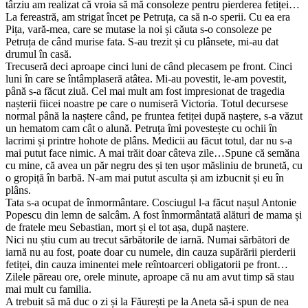
târziu am realizat că vroia să mă consoleze pentru pierderea fetiței…
La fereastră, am strigat încet pe Petruța, ca să n-o sperii. Cu ea era
Pița, vară-mea, care se mutase la noi și căuta s-o consoleze pe
Petruța de când murise fata. S-au trezit și cu plânsete, mi-au dat
drumul în casă.
Trecuseră deci aproape cinci luni de când plecasem pe front. Cinci
luni în care se întâmplaseră atâtea. Mi-au povestit, le-am povestit,
până s-a făcut ziuă. Cel mai mult am fost impresionat de tragedia
nașterii fiicei noastre pe care o numiseră Victoria. Totul decursese
normal până la naștere când, pe fruntea fetiței după naștere, s-a văzut
un hematom cam cât o alună. Petruța îmi povestește cu ochii în
lacrimi și printre hohote de plâns. Medicii au făcut totul, dar nu s-a
mai putut face nimic. A mai trăit doar câteva zile…Spune că semăna
cu mine, că avea un păr negru des și ten ușor măsliniu de brunetă, cu
o gropiță în barbă. N-am mai putut asculta și am izbucnit și eu în
plâns.
Tata s-a ocupat de înmormântare. Cosciugul l-a făcut nașul Antonie
Popescu din lemn de salcâm. A fost înmormântată alături de mama și
de fratele meu Sebastian, mort și el tot așa, după naștere.
Nici nu știu cum au trecut sărbătorile de iarnă. Numai sărbători de
iarnă nu au fost, poate doar cu numele, din cauza supărării pierderii
fetiței, din cauza iminentei mele reîntoarceri obligatorii pe front…
Zilele păreau ore, orele minute, aproape că nu am avut timp să stau
mai mult cu familia.
A trebuit să mă duc o zi și la Făurești pe la Aneta să-i spun de nea