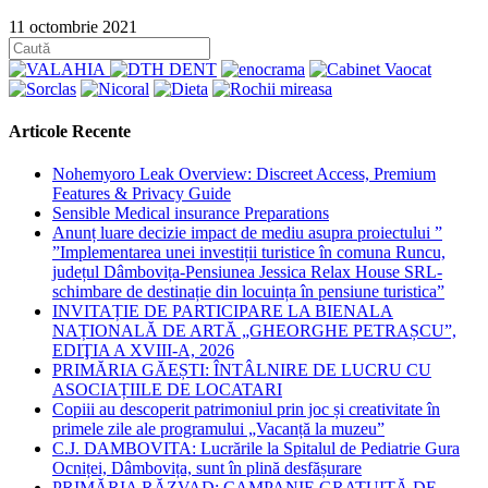
11 octombrie 2021
Articole Recente
Nohemyoro Leak Overview: Discreet Access, Premium
Features & Privacy Guide
Sensible Medical insurance Preparations
Anunț luare decizie impact de mediu asupra proiectului ”
”Implementarea unei investiții turistice în comuna Runcu,
județul Dâmbovița-Pensiunea Jessica Relax House SRL-
schimbare de destinație din locuința în pensiune turistica”
INVITAȚIE DE PARTICIPARE LA BIENALA
NAȚIONALĂ DE ARTĂ „GHEORGHE PETRAȘCU”,
EDIŢIA A XVIII-A, 2026
PRIMĂRIA GĂEȘTI: ÎNTÂLNIRE DE LUCRU CU
ASOCIAȚIILE DE LOCATARI
Copiii au descoperit patrimoniul prin joc și creativitate în
primele zile ale programului „Vacanță la muzeu”
C.J. DAMBOVITA: Lucrările la Spitalul de Pediatrie Gura
Ocniței, Dâmbovița, sunt în plină desfășurare
PRIMĂRIA RĂZVAD: CAMPANIE GRATUITĂ DE