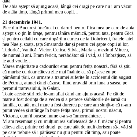
dată.
De abia aștept să ajung acasă, lângă cei dragi pe care nu i-am văzut
de atâta timp, lângă primul meu copil…
21 decembrie 1941.
Plec din București încărcat cu daruri pentru fiica mea pe care de abia
aștept s-o țin în brațe, pentru tânăra mămică, pentru tata, pentru Gică
și pentru ceilalți cu care împărțim curtea de la Dobriceni, fratele tatei
nea Nae și soața, țața Smaranda dar și pentru cei șapte copii ai lor,
Tudorică, Vantică, Victor, Celica, Silvia, Maria și mezinul Mircea,
de numai 3 ani. Eram fericit, nerăbdător să-i văd, să-i îmbrățișez, să
le aud vocile…
Marea majoritate a cadourilor erau pentru fetița noastră, fără să știu
că murise cu doar câteva zile mai înainte ca să pășesc eu pe
pământul țării, ca urmare a traumei suferite în accidentul din august
de Petruța, atunci când căzuse, fiind gravidă prin luna a șasea, pe
peronul tramvaiului, la Galați.
Toate aceste știri rele le-am aflat când am ajuns acasă. Pe cât de
mare a fost dorința de a vedea și a petrece sărbătorile de iarnă cu
familia, cu atât mai mare a fost durerea pe care am simțit-o că n-am
putut vedea și strânge în brațe fetița mea, primul nostru născut,
Victoria, cum îi pusese nume c-a s-o înmormânteze…
M-am resemnat și cu mulțumirea sufletească de a fi măcar și pentru
câteva zile, printre cei dragi, pe care atât de mult dorisem să-i văd și
pe care trebuie să-i părăsesc nu știu pentru cât timp, sau poate