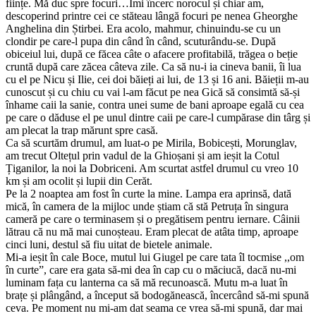
ființe. Mă duc spre focuri…Îmi încerc norocul și chiar am,
descoperind printre cei ce stăteau lângă focuri pe nenea Gheorghe
Anghelina din Știrbei. Era acolo, mahmur, chinuindu-se cu un
clondir pe care-l pupa din când în când, scuturându-se. După
obiceiul lui, după ce făcea câte o afacere profitabilă, trăgea o beție
cruntă după care zăcea câteva zile. Ca să nu-i ia cineva banii, îi lua
cu el pe Nicu și Ilie, cei doi băieți ai lui, de 13 și 16 ani. Băieții m-au
cunoscut și cu chiu cu vai l-am făcut pe nea Gică să consimtă să-și
înhame caii la sanie, contra unei sume de bani aproape egală cu cea
pe care o dăduse el pe unul dintre caii pe care-l cumpărase din târg și
am plecat la trap mărunt spre casă.
Ca să scurtăm drumul, am luat-o pe Mirila, Bobicești, Morunglav,
am trecut Oltețul prin vadul de la Ghioșani și am ieșit la Cotul
Țiganilor, la noi la Dobriceni. Am scurtat astfel drumul cu vreo 10
km și am ocolit și lupii din Cerăt.
Pe la 2 noaptea am fost în curte la mine. Lampa era aprinsă, dată
mică, în camera de la mijloc unde știam că stă Petruța în singura
cameră pe care o terminasem și o pregătisem pentru iernare. Câinii
lătrau că nu mă mai cunoșteau. Eram plecat de atâta timp, aproape
cinci luni, destul să fiu uitat de bietele animale.
Mi-a ieșit în cale Boce, mutul lui Giugel pe care tata îl tocmise ,,om
în curte”, care era gata să-mi dea în cap cu o măciucă, dacă nu-mi
luminam fața cu lanterna ca să mă recunoască. Mutu m-a luat în
brațe și plângând, a început să bodogănească, încercând să-mi spună
ceva. Pe moment nu mi-am dat seama ce vrea să-mi spună, dar mai