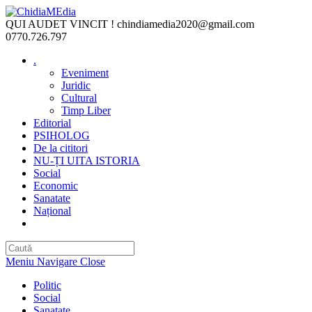
Skip
to
QUI AUDET VINCIT !
chindiamedia2020@gmail.com
content
0770.726.797
.
Eveniment
Juridic
Cultural
Timp Liber
Editorial
PSIHOLOG
De la cititori
NU-ȚI UITA ISTORIA
Social
Economic
Sanatate
Național
Toggle
website
search
Meniu Navigare
Close
Politic
Social
Sanatate