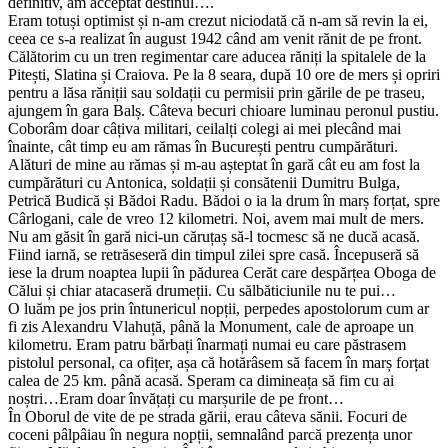
definitiv, am acceptat destinul….
Eram totuși optimist și n-am crezut niciodată că n-am să revin la ei,
ceea ce s-a realizat în august 1942 când am venit rănit de pe front.
Călătorim cu un tren regimentar care aducea răniți la spitalele de la
Pitești, Slatina și Craiova. Pe la 8 seara, după 10 ore de mers și opriri
pentru a lăsa răniții sau soldații cu permisii prin gările de pe traseu,
ajungem în gara Balș. Câteva becuri chioare luminau peronul pustiu.
Coborâm doar câțiva militari, ceilalți colegi ai mei plecând mai
înainte, cât timp eu am rămas în București pentru cumpărături.
Alături de mine au rămas și m-au așteptat în gară cât eu am fost la
cumpărături cu Antonica, soldații și consătenii Dumitru Bulga,
Petrică Budică și Bădoi Radu. Bădoi o ia la drum în marș forțat, spre
Cârlogani, cale de vreo 12 kilometri. Noi, avem mai mult de mers.
Nu am găsit în gară nici-un căruțaș să-l tocmesc să ne ducă acasă.
Fiind iarnă, se retrăseseră din timpul zilei spre casă. Începuseră să
iese la drum noaptea lupii în pădurea Cerăt care despărțea Oboga de
Călui și chiar atacaseră drumeții. Cu sălbăticiunile nu te pui…
O luăm pe jos prin întunericul nopții, perpedes apostolorum cum ar
fi zis Alexandru Vlahuță, până la Monument, cale de aproape un
kilometru. Eram patru bărbați înarmați numai eu care păstrasem
pistolul personal, ca ofițer, așa că hotărâsem să facem în marș forțat
calea de 25 km. până acasă. Speram ca dimineața să fim cu ai
noștri…Eram doar învățați cu marșurile de pe front…
În Oborul de vite de pe strada gării, erau câteva sănii. Focuri de
coceni pâlpâiau în negura nopții, semnalând parcă prezența unor