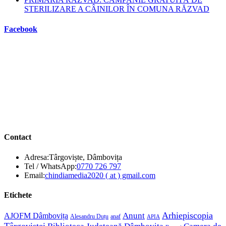
STERILIZARE A CÂINILOR ÎN COMUNA RĂZVAD
Facebook
Contact
Adresa:
Târgoviște, Dâmbovița
Opens
Tel / WhatsApp:
0770 726 797
in
Opens
Email:
chindiamedia2020 ( at ) gmail.com
your
in
application
your
Etichete
application
Anunt
Arhiepiscopia
AJOFM Dâmbovița
Alesandru Duțu
anaf
APIA