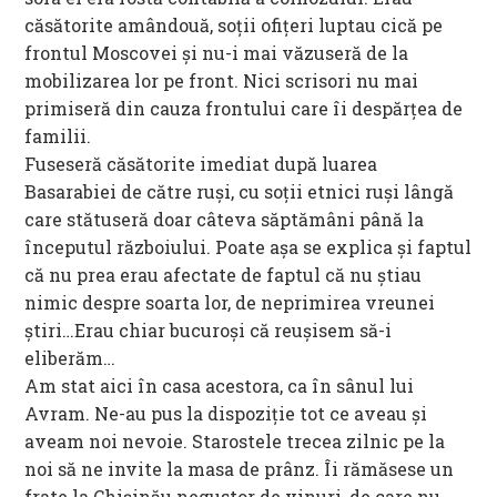
căsătorite amândouă, soții ofițeri luptau cică pe
frontul Moscovei și nu-i mai văzuseră de la
mobilizarea lor pe front. Nici scrisori nu mai
primiseră din cauza frontului care îi despărțea de
familii.
Fuseseră căsătorite imediat după luarea
Basarabiei de către ruși, cu soții etnici ruși lângă
care stătuseră doar câteva săptămâni până la
începutul războiului. Poate așa se explica și faptul
că nu prea erau afectate de faptul că nu știau
nimic despre soarta lor, de neprimirea vreunei
știri…Erau chiar bucuroși că reușisem să-i
eliberăm…
Am stat aici în casa acestora, ca în sânul lui
Avram. Ne-au pus la dispoziție tot ce aveau și
aveam noi nevoie. Starostele trecea zilnic pe la
noi să ne invite la masa de prânz. Îi rămăsese un
frate la Chișinău negustor de vinuri, de care nu