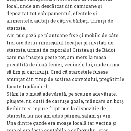
local, unde am descărcat din camioane și
depozitat tot echipamentul, efectele și
alimentele, ajutați de câțiva bărbați trimiși de
staroste.
Am pus pază pe plantoane fixe și mobile de câte
trei ore de jur împrejurul locației și invitați de
staroste, urmat de caporalul Cristea și de Bădoi
care mă însoțea peste tot, am mers la masa
pregătită de două femei, vecinele lui, unde urma
să fim și cartiruiți. Cred că starostele fusese
anunțat din timp de sosirea convoiului, pregătirile
făcute trădându-l.
Stăm la o masă adevărată, pe scaune adevărate,
plușate, nu cutii de cartușe goale, mâncăm un borș
fierbinte și iepure fript pus la dispoziție de
staroste, iar noi am adus pâinea, salam și vin.
Una dintre gazde era moașe locală iar vecina și
sora ei era fostă contabilă a colhozului. Erau