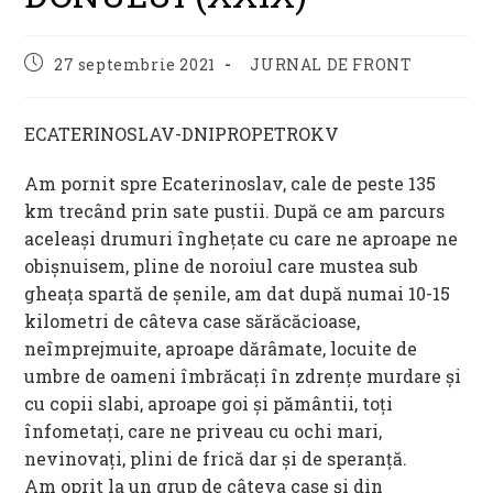
Post
Post
27 septembrie 2021
JURNAL DE FRONT
published:
category:
ECATERINOSLAV-DNIPROPETROKV
Am pornit spre Ecaterinoslav, cale de peste 135
km trecând prin sate pustii. După ce am parcurs
aceleași drumuri înghețate cu care ne aproape ne
obișnuisem, pline de noroiul care mustea sub
gheața spartă de șenile, am dat după numai 10-15
kilometri de câteva case sărăcăcioase,
neîmprejmuite, aproape dărâmate, locuite de
umbre de oameni îmbrăcați în zdrențe murdare și
cu copii slabi, aproape goi și pământii, toți
înfometați, care ne priveau cu ochi mari,
nevinovați, plini de frică dar și de speranță.
Am oprit la un grup de câteva case și din