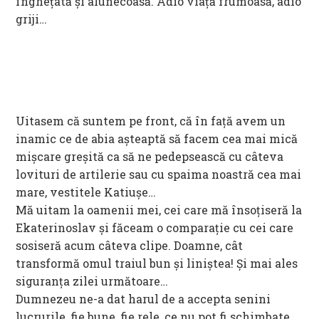
înghețată și alunecoasă. Adio viață frumoasă, adio
griji…
Uitasem că suntem pe front, că în față avem un
inamic ce de abia așteaptă să facem cea mai mică
mișcare greșită ca să ne pedepsească cu câteva
lovituri de artilerie sau cu spaima noastră cea mai
mare, vestitele Katiușe…
Mă uitam la oamenii mei, cei care mă însoțiseră la
Ekaterinoslav și făceam o comparație cu cei care
sosiseră acum câteva clipe. Doamne, cât
transformă omul traiul bun și liniștea! Și mai ales
siguranța zilei următoare…
Dumnezeu ne-a dat harul de a accepta senini
lucrurile, fie bune, fie rele, ce nu pot fi schimbate