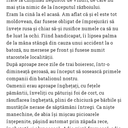
mai știa nimic de la începutul războiului.
Eram la cină la el acasă. Am aflat că și el este tot
moldovean, dar fusese obligat de împrejurări să
învețe rusa și chiar să-și rusifice numele ca să nu
fie luat la ochi. Fiind handicapat, îi lipsea palma
de la mâna stângă din cauza unui accident la o
batoză, nu mersese pe front și fusese numit
starostele localității.
După aproape zece zile de trai boieresc, într-o
dimineață geroasă, au început să sosească primele
companii din batalionul nostru.
Oamenii erau aproape înghețați, cu fețele
pământii, înveliți cu păturiși foi de cort, cu
răsuflarea înghețată, plini de chiciură pe bărbile și
mustățile nerase de săptămâni întregi. Ca niște
manechine, de abia își mișcau picioarele
înțepenite, pășind automat prin zăpada rece,