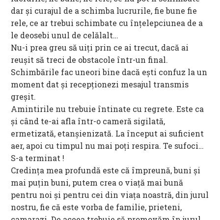
dar și curajul de a schimba lucrurile, fie bune fie
rele, ce ar trebui schimbate cu înțelepciunea de a
le deosebi unul de celălalt…
Nu-i prea greu să uiți prin ce ai trecut, dacă ai
reușit să treci de obstacole într-un final.
Schimbările fac uneori bine dacă ești confuz la un
moment dat și recepționezi mesajul transmis
greșit.
Amintirile nu trebuie întinate cu regrete. Este ca
și când te-ai afla într-o cameră sigilată,
ermetizată, etanșienizată. La început ai suficient
aer, apoi cu timpul nu mai poți respira. Te sufoci…
S-a terminat !
Credința mea profundă este că împreună, buni și
mai puțin buni, putem crea o viață mai bună
pentru noi și pentru cei din viața noastră, din jurul
nostru, fie că este vorba de familie, prieteni,
camarazi. De aceea trebuie să promovăm în jurul