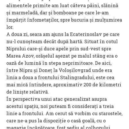
alimentele primite am luat câteva pâini, slănină
și marmeladă, dar și bomboane pe care le-am
împărțit înfometaților, spre bucuria și mulțumirea
lor.
A doua zi, seara am ajuns la Ecaterinoslav pe care
nu-l cunoșteam decât după hartă. Situat în cotul
Niprului care-și duce apele prin sud-vest spre
Marea Azov, orășelul așezat pe malul stâng era o
oază de lumină în stepa neprimitoare. De aici,
între Nipru și Doneț la Voloșilovgrad unde era
linia a doua a frontului Stalingradului, este cea
mai mică întindere, aproximativ 200 de kilometri
de liniște relativă.
În perspectiva unui atac generalizat asupra
acestui spațiu, noi puteam fi considerați a treia
linie a frontului. Am cerut să vorbim cu starostele,
care ne-a pus la dispoziție o casă goală, cu o
magazie încăpătoare, fost sediu al colhozului