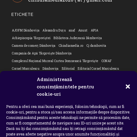
your
in
application
your
ETICHETE
applicatio
AJOFM Dâmbovița
Alesandru Duțu
anaf
Anunt
APIA
Arhiepiscopia Târgoviștei
Biblioteca Județeană Dâmbovița
Camera de comerț Dâmbovița
Chindiamedia.ro
Cj dambovita
Compania de Apă Târgoviște Dâmbovița
Complexul Național Muzeal Curtea Domnească Târgoviște
CONAF
Cornel Marculescu
Dâmbovița
Editorial
Editorial Cornel Marculescu
Editorial literar
Electrica
Flori Bungete
Guvern
Administrează
intreruperi energie electrica
ipj dambovita
ISU "Basarab I" Dâmbovița
consimțămintele pentru
Isu dambovita Basarab I Dambovita
ITM Dambovita
cookie-uri
JURNAL DE CĂLĂTORIE
Laurențiu Ștefan Szemkovics
MApN
Pentru a oferi cea mai bună experiență, folosim tehnologii, cum ar fi
Ministerul Educației
ministerul sanatatii
Nu-ți uita istoria
Oana Filip
cookie-uri, pentru a stoca și/sau accesa informațiile despre dispozitive.
Prefectura dambovita
Primaria Dragodana
Primaria Lucieni
Consimțământul pentru aceste tehnologii ne permite să procesăm date,
primaria Răzvad
Primaria Ulmi
primăria Târgoviște
PSD Dambovita
cum ar fi comportamentul de navigare sau ID-uri unice pe acest site.
Dacă nu îți dai consimțământul sau îți retragi consimțământul dat
psiholog
Serial
Situatia Covid 19 Dambovita
Situație Covid-19
poate avea afecte negative asupra unor anumite funcționalități și