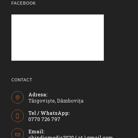
FACEBOOK
CONTACT
Adresa:
Târgoviște, Dâmbovița
Tel / WhatsApp:
0770 726 797
Opens
Email:
in
chindiamedia2020 ( at ) gmail.com
Opens