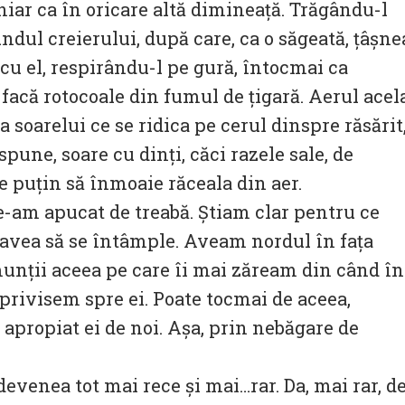
hiar ca în oricare altă dimineață. Trăgându-l
dul creierului, după care, ca o săgeată, țâșne
 cu el, respirându-l pe gură, întocmai ca
ă facă rotocoale din fumul de țigară. Aerul acel
ea soarelui ce se ridica pe cerul dinspre răsărit
pune, soare cu dinți, căci razele sale, de
 puțin să înmoaie răceala din aer.
e-am apucat de treabă. Știam clar pentru ce
 avea să se întâmple. Aveam nordul în fața
munții aceea pe care îi mai zăream din când în
 privisem spre ei. Poate tocmai de aceea,
u apropiat ei de noi. Așa, prin nebăgare de
evenea tot mai rece și mai…rar. Da, mai rar, d