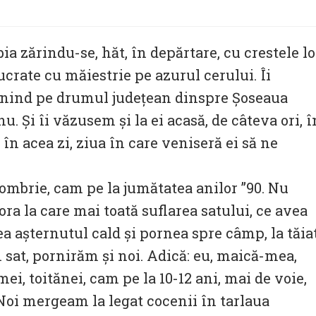
a zărindu-se, hăt, în depărtare, cu crestele lo
ucrate cu măiestrie pe azurul cerului. Îi
 venind pe drumul județean dinspre Șoseaua
 Și îi văzusem și la ei acasă, de câteva ori, î
 în acea zi, ziua în care veniseră ei să ne
ombrie, cam pe la jumătatea anilor ”90. Nu
ora la care mai toată suflarea satului, ce avea
a așternutul cald și pornea spre câmp, la tăia
n sat, pornirăm și noi. Adică: eu, maică-mea,
i mei, toitănei, cam pe la 10-12 ani, mai de voie,
. Noi mergeam la legat cocenii în tarlaua