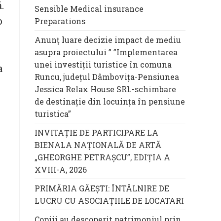
.
Sensible Medical insurance
o
Preparations
Anunț luare decizie impact de mediu
asupra proiectului ” ”Implementarea
unei investiții turistice în comuna
a
Runcu, județul Dâmbovița-Pensiunea
Jessica Relax House SRL-schimbare
de destinație din locuința în pensiune
turistica”
INVITAȚIE DE PARTICIPARE LA
BIENALA NAȚIONALĂ DE ARTĂ
„GHEORGHE PETRAȘCU”, EDIŢIA A
XVIII-A, 2026
PRIMĂRIA GĂEȘTI: ÎNTÂLNIRE DE
LUCRU CU ASOCIAȚIILE DE LOCATARI
Copiii au descoperit patrimoniul prin