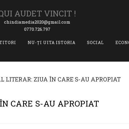
QUI AUDET VINCIT !
chindiamedia2020@gmail.com
0770.726.797
ITITORI
NU-ȚI UITA ISTORIA
SOCIAL
ECON
 ÎN CARE S-AU APROPIAT