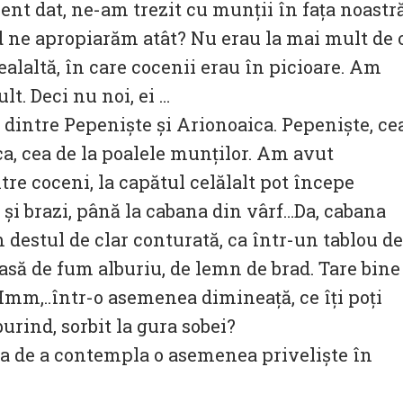
ent dat, ne-am trezit cu munții în fața noastră
nd ne apropiarăm atât? Nu erau la mai mult de 
ealaltă, în care cocenii erau în picioare. Am
t. Deci nu noi, ei …
 dintre Pepeniște și Arionoaica. Pepeniște, ce
ca, cea de la poalele munților. Am avut
tre coceni, la capătul celălalt pot începe
i și brazi, până la cabana din vârf…Da, cabana
destul de clar conturată, ca într-un tablou de
roasă de fum alburiu, de lemn de brad. Tare bine
. Hmm,..într-o asemenea dimineață, ce îți poți
urind, sorbit la gura sobei?
ia de a contempla o asemenea priveliște în