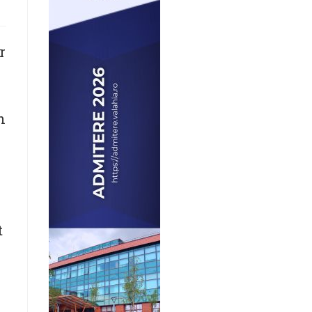
r
n
t