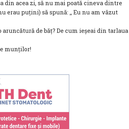
 din acea zi, să nu mai poată cineva dintre
 nu erau puțini) să spună: ,, Eu nu am văzut
 aruncătură de băț? De cum ieșeai din tarlaua
le munților!