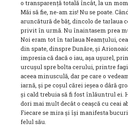
o transparență totală încât, la un mom
Măi să fie, ne-am zis! Nu se poate. Câ
aruncătură de băț, dincolo de tarlaua c
privit în urmă. Nu înaintasem prea mul
Noi eram tot în tarlaua Neamțului, cea
din spate, dinspre Dunăre, și Arionoai
impresia că dacă o iau, așa ușurel, prin
urcușul spre bolta cerului, printre fag
aceea minusculă, dar pe care o vedeam 
iarnă, și pe coșul cărei ieșea o dâră g
și cald trebuia să fi fost înlăuntrul ei
dori mai mult decât o ceașcă cu ceai ab
Fiecare se mira și își manifesta bucur
felul său.