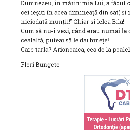
Dumnezeu, în mărinimia Lui, a făcut ca
cei ieșiți în acea dimineață din sat( și
niciodată munții!” Chiar și lelea Bila!
Cum să nu-i vezi, când erau numai la o
cealaltă, puteai să le dai binețe!
Care tarla? Arionoaica, cea de la poale
Flori Bungete