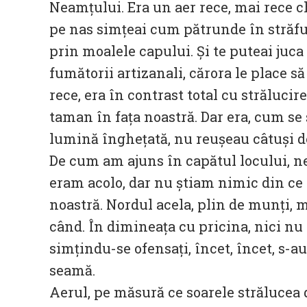
Neamțului. Era un aer rece, mai rece c
pe nas simțeai cum pătrunde în străfun
prin moalele capului. Și te puteai juca
fumătorii artizanali, cărora le place s
rece, era în contrast total cu strălucir
taman în fața noastră. Dar era, cum se s
lumină înghețată, nu reușeau câtuși de
De cum am ajuns în capătul locului, n
eram acolo, dar nu știam nimic din ce
noastră. Nordul acela, plin de munți, 
când. În dimineața cu pricina, nici nu
simțindu-se ofensați, încet, încet, s-a
seamă.
Aerul, pe măsură ce soarele strălucea d