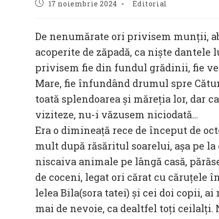
Post
Post
17 noiembrie 2024
Editorial
published:
category:
De nenumărate ori privisem munții, abi
acoperite de zăpadă, ca niște dantele l
privisem fie din fundul grădinii, fie
Mare, fie înfundând drumul spre Cătunu.
toată splendoarea și măreția lor, dar ca
viziteze, nu-i văzusem niciodată…
Era o dimineață rece de început de oct
mult după răsăritul soarelui, așa pe la 
niscaiva animale pe lângă casă, părăse
de coceni, legat ori cărat cu căruțele î
lelea Bila(sora tatei) și cei doi copii, a
mai de nevoie, ca dealtfel toți ceilalți